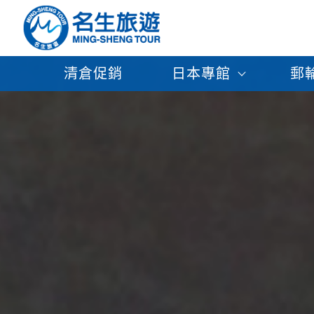
清倉促銷
日本專館
郵