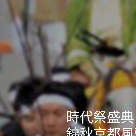
時代祭盛典
錦秋京都風