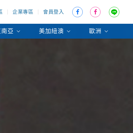
區
企業專區
會員登入
東南亞
美加紐澳
歐洲