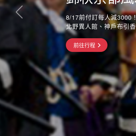
8/17前付訂每人減3000！
北野異人館、神戶布引香
搶先GO
前往行程
前往行程
前往行程