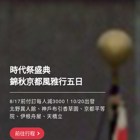
歐洲
時代祭盛典
錦秋京都風雅行五日
8/17前付訂每人減3000！10/20出發
北野異人館、神戶布引香草園、京都平等
院、伊根舟屋、天橋立
搶先GO
前往行程
前往行程