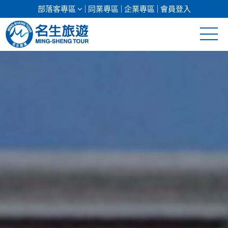
部落客專區
同業專區
企業專區
會員登入
清倉促銷
日本專館
郵輪假期
海島假期
韓國
東南亞
美加紐澳