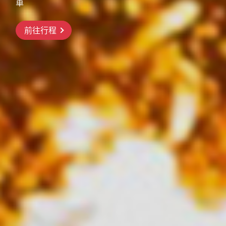
車
前往行程
前往行程
前往行程