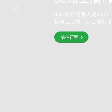
8/17前付訂每人減3000！
橫濱三溪園、河口湖紅葉
搶先GO
前往行程
前往行程
前往行程