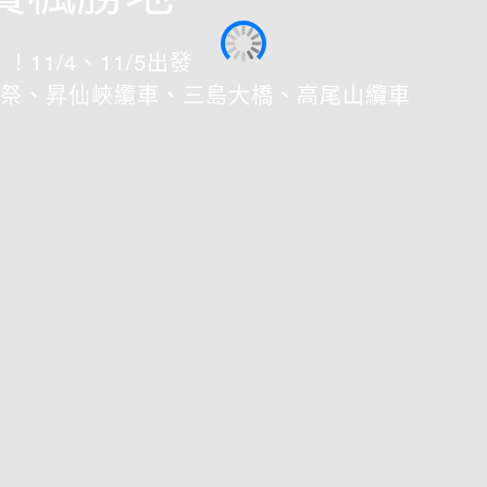
！11/4、11/5出發
祭、昇仙峽纜車、三島大橋、高尾山纜車