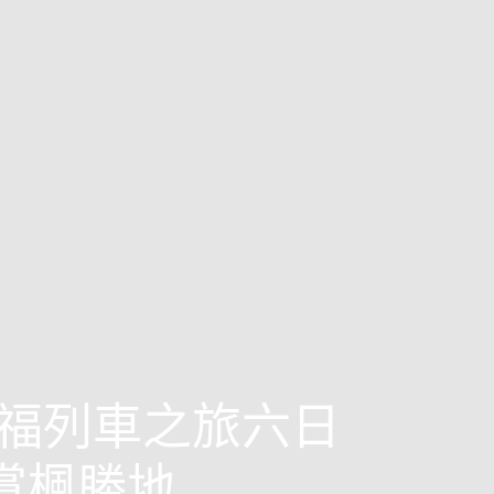
福列車之旅六日
+賞楓勝地