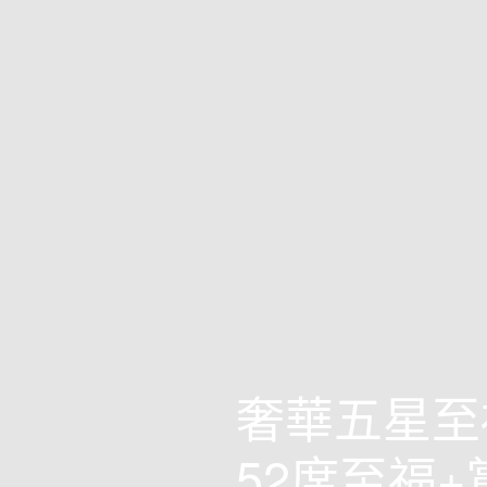
奢華五星至
52席至福