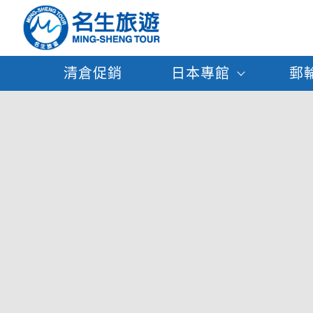
清倉促銷
日本專館
郵