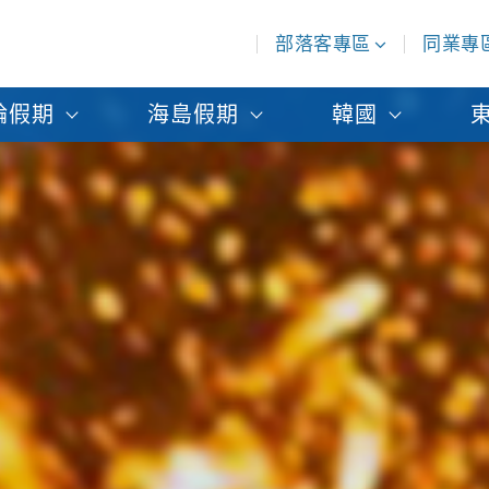
部落客專區
同業專
輪假期
海島假期
韓國