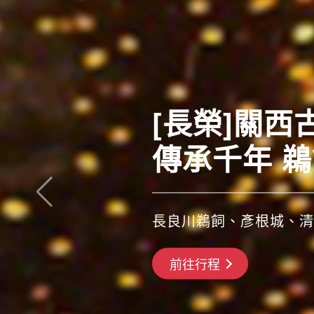
[長榮]關
傳承千年 
長良川鵜飼、彥根城、清
搶先GO
前往行程
前往行程
前往行程