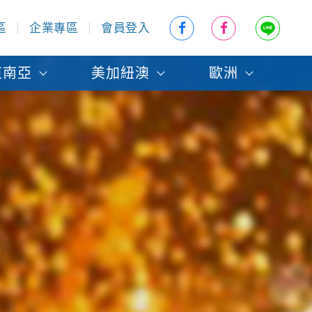
區
企業專區
會員登入
東南亞
美加紐澳
歐洲