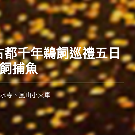
西古都千年鵜飼巡禮五日
鵜飼捕魚
水寺、嵐山小火車