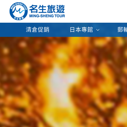
清倉促銷
日本專館
郵