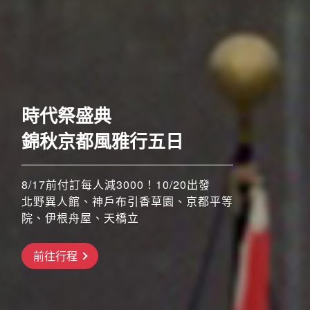
歐洲
奢華五星至福列車之旅六
日
時代祭盛典
52席至福+賞楓勝地
錦秋京都風雅行五日
8/17前付訂每人減3000！10/20出發
北野異人館、神戶布引香草園、京都平等
院、伊根舟屋、天橋立
8/17前付訂每人減3000！！11/4、11/5
搶先GO
出發
橫濱三溪園、河口湖紅葉祭、昇仙峽纜
前往行程
前往行程
車、三島大橋、高尾山纜車
前往行程