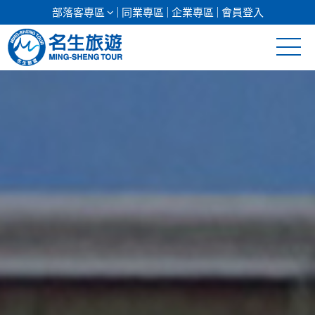
部落客專區
同業專區
企業專區
會員登入
清倉促銷
日本專館
郵輪假期
海島假期
韓國
東南亞
美加紐澳