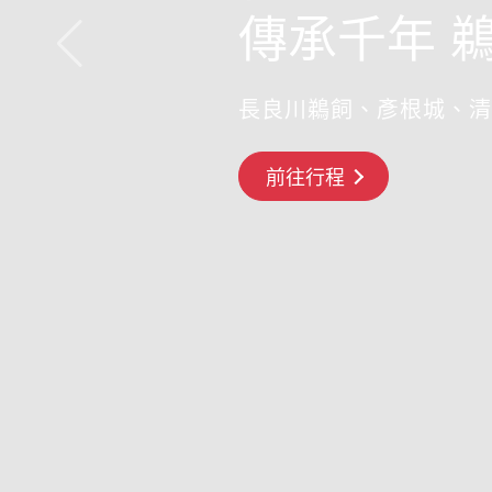
傳承千年 
長良川鵜飼、彥根城、清
前往行程
前往行程
搶先GO
前往行程