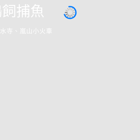
鵜飼捕魚
水寺、嵐山小火車