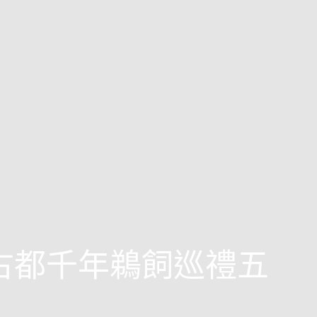
西古都千年鵜飼巡禮五