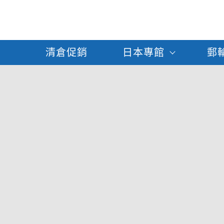
清倉促銷
日本專館
郵