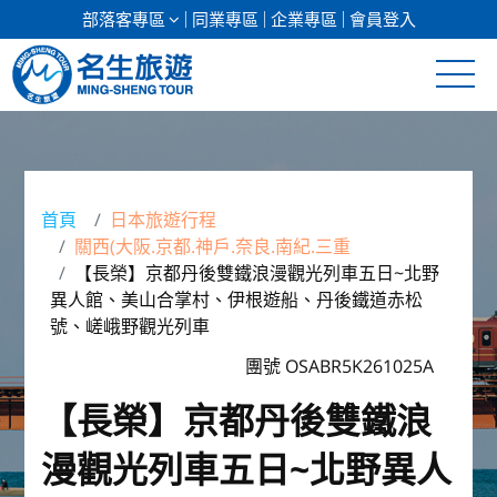
部落客專區
同業專區
企業專區
會員登入
清倉促銷
日本專館
首頁
日本旅遊行程
關西(大阪.京都.神戶.奈良.南紀.三重
郵輪假期
【長榮】京都丹後雙鐵浪漫觀光列車五日~北野
異人館、美山合掌村、伊根遊船、丹後鐵道赤松
海島假期
號、嵯峨野觀光列車
韓國
團號 OSABR5K261025A
【長榮】京都丹後雙鐵浪
東南亞
漫觀光列車五日~北野異人
美加紐澳