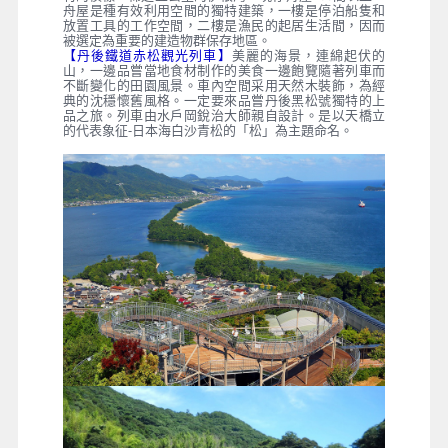
舟屋是種有效利用空間的獨特建築，一樓是停泊船隻和
放置工具的工作空間，二樓是漁民的起居生活間，因而
被選定為重要的建造物群保存地區。
【丹後鐵道赤松觀光列車】
美麗的海景，連綿起伏的
山，一邊品嘗當地食材制作的美食一邊飽覽隨著列車而
不斷變化的田園風景。車內空間采用天然木裝飾，為經
典的沈穩懷舊風格。一定要來品嘗丹後黑松號獨特的上
品之旅。列車由水戶岡銳治大師親自設計。是以天橋立
的代表象征-日本海白沙青松的「松」為主題命名。