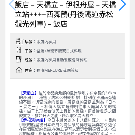
飯店 – 天橋立 – 伊根舟屋 – 天橋
立站++++西舞鶴(丹後鐵道赤松
觀光列車) – 飯店
早餐
：飯店內享用
午餐
：釜鍋+蒸籠御膳或日式料理
晚餐
：飯店內享用自助餐或會席料理
住宿
：長濱MERCURE 或同等級
【天橋立】
位於京都府北部的風景勝地；在全長約3.6km
的沙洲上，種植了約8000株的松樹，排列在沙洲兩旁連
綿不斷，與宮城縣的松島、廣島縣的宮島並列為『日本
三景之一』。相傳天橋立是神明往來天庭與人間的橋
樑，由于其形狀看似天上舞動的橋樑，俯首從雙足之間
觀賞之，猶如升天之龍，所以取名為天橋立。
【伊根灣遊船】
全日本最美麗的十八個村莊之一。目前
伊根的船屋被日本政府列為保護的傳統建築群將永遠保
存這個區域的美麗,在海上更可以清楚看到這個日式小魚
村的模樣。棉延五公里的伊根灣，現存舟屋200間以上，