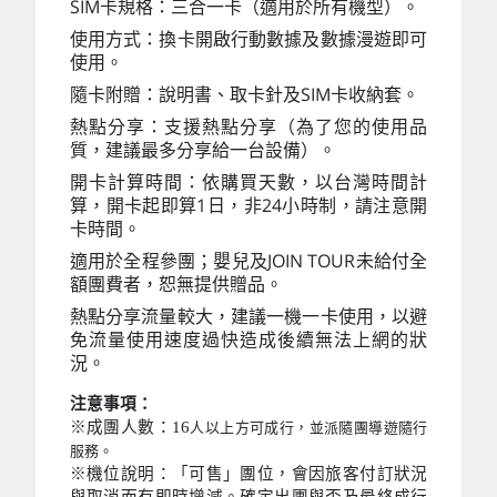
SIM卡規格：三合一卡（適用於所有機型）。
使用方式：換卡開啟行動數據及數據漫遊即可
使用。
隨卡附贈：說明書、取卡針及SIM卡收納套。
熱點分享：支援熱點分享（為了您的使用品
質，建議最多分享給一台設備）。
開卡計算時間：依購買天數，以台灣時間計
算，開卡起即算1日，非24小時制，請注意開
卡時間。
適用於全程參團；嬰兒及JOIN TOUR未給付全
額團費者，恕無提供贈品。
熱點分享流量較大，建議一機一卡使用，以避
免流量使用速度過快造成後續無法上網的狀
況。
注意事項：
※成團人數：16
人以上方可成行，並派隨團導遊隨行
服務。
※機位說明：「可售」團位，會因旅客付訂狀況