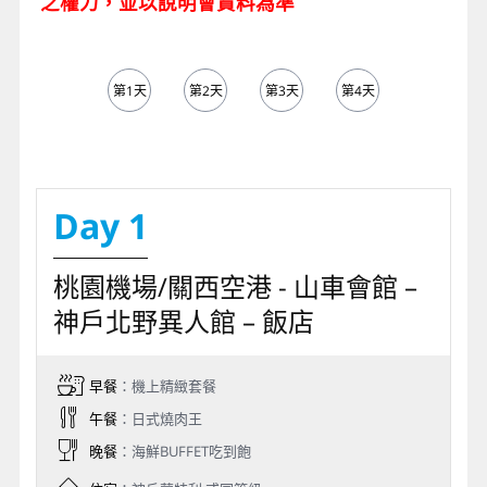
之權力，並以說明會資料為準
第1天
第2天
第3天
第4天
第5天
Day 1
桃園機場/關西空港 - 山車會館 –
神戶北野異人館 – 飯店
早餐
：機上精緻套餐
午餐
：日式燒肉王
晚餐
：海鮮BUFFET吃到飽