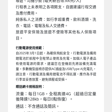
元/人)
每天新台幣300
導遊、司機小費 (
行程表上未表明之各項開支，自選建議行程交通
及應付費用。
純係私人之消費：如行李超重費、飲料酒類、洗
衣、電話、電報及私人交通費。
旅遊平安保險及旅遊不便險等其他私人保險項
目。
行動電源使用規範：
自2025年3月1日起，為確保飛航安全，行動電源及備用
鋰電池於航程中全程禁止使用及充電。如個人電子產品
有使用電源的需求，建議您在登機前先將設備充滿電
量。多數機型座椅亦提供AC插座及USB(Type A)充電孔，
請注意，行動電源及備用鋰電池不得託運，應作為手提
行李並妥善放置、避免擠壓或受損。
贈送網卡規格說明：
流量：每日1GB，全程高速4G（超過日定量
後降速128kb，每日0點恢復）。
通話：不含通話及簡訊。