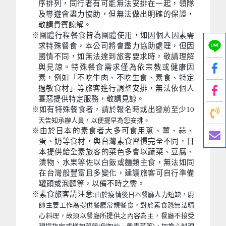
序排列，同行者有可能無法安排在一起，領隊
及導遊會盡力協助，但無法做出明確的保證，
敬請貴賓諒解。
※團體行程餐食皆為團體使用，如因個人因素需
求特殊餐食，本公司將會盡力協助處理，但因
國情不同，如無法達到旅客要求時，敬請理解
與見諒。特殊餐食需求僅為依宗教或健康因
素，例如「不吃牛肉、不吃生食、素食、特定
過敏食材」等旅客進行調整安排，無法依個人
喜惡提供特定服務，敬請見諒。
※如有特殊餐食者，請於報名時或出發前至少10
天告知承辦人員，以便提早為您安排。
※由於日本的素食者大多可食用蔥、薑、蒜、
蛋、奶等食材，與台灣素食習慣完全不同，日
本提供給全素旅客的菜色多會以蔬菜、豆腐、
漬物、水果等佐以白飯或麵類主食，無法如同
在台灣般豐富且多變化，建議旅客可自行準備
罐頭或泡麵等，以備不時之需。
※素食旅客請注意:
由於疫情後日本餐廳人力短缺，廚
師主要工作為提供餐廳常規餐食，對於素食恐無法精
心料理，故須以餐廳所提供之內容為主，餐廳不接受