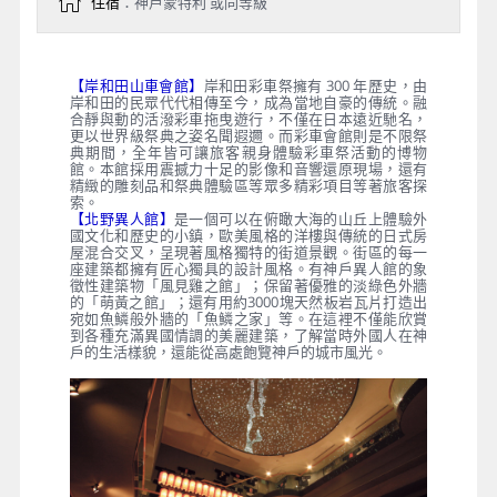
住宿
：神戶蒙特利 或同等級
【岸和田山車會館】
岸和田彩車祭擁有 300 年歷史，由
岸和田的民眾代代相傳至今，成為當地自豪的傳統。融
合靜與動的活潑彩車拖曳遊行，不僅在日本遠近馳名，
更以世界級祭典之姿名聞遐邇。而彩車會館則是不限祭
典期間，全年皆可讓旅客親身體驗彩車祭活動的博物
館。本館採用震撼力十足的影像和音響還原現場，還有
精緻的雕刻品和祭典體驗區等眾多精彩項目等著旅客探
索。
【北野異人館】
是一個可以在俯瞰大海的山丘上體驗外
國文化和歷史的小鎮，歐美風格的洋樓與傳統的日式房
屋混合交叉，呈現著風格獨特的街道景觀。街區的每一
座建築都擁有匠心獨具的設計風格。有神戶異人館的象
徵性建築物「風見雞之館」；保留著優雅的淡綠色外牆
的「萌黃之館」；還有用約3000塊天然板岩瓦片打造出
宛如魚鱗般外牆的「魚鱗之家」等。在這裡不僅能欣賞
到各種充滿異國情調的美麗建築，了解當時外國人在神
戶的生活樣貌，還能從高處飽覽神戶的城市風光。