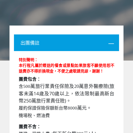
出團備註
特別聲明：
本行程凡屬於贈送的餐食或景點如果旅客不願使用恕不
退費亦不得折換現金，不便之處敬請見諒，謝謝！
團費包含：
萬意外醫療險(旅
萬旅行業責任保險及20
含500
客未滿14歲及70歲以上，依法限制最高新台
幣250萬旅行業責任險)。
萬元。
履約保證保險保額新台幣8000
機場稅、燃油費
團費不含：