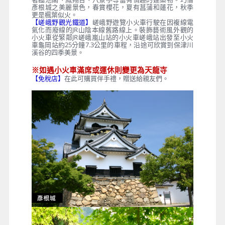
彥根城之美麗景色，春賞櫻花，夏有菖蒲和蓮花，秋季
更是楓葉似火。
【嵯峨野觀光鐵道】
嵯峨野遊覽小火車行駛在因複線電
氣化而廢線的JR山陰本線舊路線上。裝飾藝術風外觀的
小火車從緊鄰JR嵯峨嵐山站的小火車嵯峨站出發至小火
車龜岡站約25分鐘7.3公里的車程，沿途可欣賞到保津川
溪谷的四季美景。
※如遇小火車滿席或運休則變更為天龍寺
【免稅店】
在此可購買伴手禮，贈送給親友們。