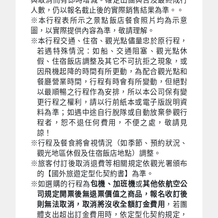
與取消而有即時增減。確定出團與否及最終成行
人數，仍以報名截止後的實際銷售結果為準。。
※本行程表所示之景點飯店餐食照片均為示意
圖，以實際提供內容為準，敬請理解。
※本行程交通、住宿、觀光點儘量忠於原行程，
若遇特殊情況：如船、交通阻塞、觀光點休
假、住宿飯店調整及其它不可抗拒之現象，或
因飛機起降的時間有所更動，為配合觀光點和
餐廳營業時間，行程有時會有所變動，但絕對
以最順暢之行程作為安排，所以本公司保有變
更行程之權利，請以行前紙本或電子版說明資
料為準；如遇中途自行脫隊或自動放棄參觀行
程者，恕不退任何費用，不便之處，敬請見
諒！
※行程及餐食將會視情況（如季節、預約狀況、
觀光地區休假及住宿飯店地點）調整。
※旅客付訂後取消退費等相關規定依觀光署頒布
的【國外旅遊定型化契約書】為準。
※如選購的行程為
包機、加班機
或
其他依航空公
司規定開票後無退票價值之商品，報名收訂後
則無法取消，取消將沒收全額訂金費用
，若團
體支出超出訂金費用時，依定型化契約規定，