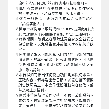
旅行社得出具證明並向旅客補收損失費用。
※此行程為團體經濟艙機位，無法延長住宿天
數、更改日期，若有需要請洽客服人員。
※機票一經開票，更改姓名每本票需收手續費
（請洽客服人員）。
※機票一經開票，取消或NO SHOW
退票費用須按
航空公司退票作業和扣除罰金後方能告知正確金額。
※旅遊期間，敬請旅客隨時注意自身安全並妥善
保管財物，以免發生意外或個人財物損失等狀
況。
※同團報名旅客可能因私人因素於行程出發前取
消參團，故本公司網上所載組團狀態、可售團
位等即時資訊，並非代表最終參團人數之依
據，敬請諒解。
※本行程如有推出任何優惠項目均屬限時限量，
正確內容、價格及出發日期，以報名當下實際
銷售狀況為主，本公司保留活動內容修改、解
釋及終止之權利。
※團體座位由航空公司安排，不適用於出發前預
先選位，也無法確認座位相關需求（如靠窗、
靠走道等），且座位安排乃依旅客英文姓名依