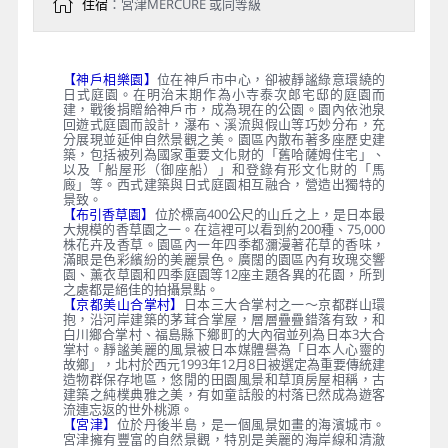
住宿
：宮津MERCURE 或同等級
【神戶相樂園】
位在神戶市中心，卻被靜謐綠意環繞的
日式庭園。在明治末期作為小寺泰次郎宅邸的庭園而
建，戰後捐贈給神戶市，成為現在的公園。園內依池泉
回遊式庭園而設計，瀑布、溪流與假山等巧妙分布，充
分展現並延伸自然景觀之美。園區內散布著多座歷史建
築，包括被列為國家重要文化財的「舊哈薩姆住宅」、
以及「船屋形（御座船）」和登錄有形文化財的「馬
廄」等。西式建築與日式庭園相互融合，營造出獨特的
景致。
【布引香草園】
位於標高400公尺的山丘之上，是日本最
大規模的香草園之一。在這裡可以看到約200種、75,000
株花卉及香草。園區內一年四季都瀰漫著花草的香味，
滿眼是色彩繽紛的美麗景色。廣闊的園區內有玫瑰交響
園、薰衣草園和四季庭園等12座主題各異的花園，所到
之處都是絕佳的拍攝景點。
【京都美山合掌村】
日本三大合掌村之一～京都群山環
抱，沿河岸建築的茅茸合掌屋，層層疊疊錯落有致，和
白川鄉合掌村、福島縣下鄉町的大內宿並列為日本3大合
掌村。靜謐美麗的風景被日本媒體譽為「日本人心靈的
故鄉」，北村於西元1993年12月8日被選定為重要傳統建
造物群保存地區，悠閒的田園風景和草頂房屋相稱，古
建築之純樸典雅之美，有如童話般的村落已然成為遊客
流連忘返的世外桃源。
【宮津】
位於丹後半島，是一個風景如畫的海濱城市。
宮津擁有豐富的自然景觀，特別是美麗的海岸線和清澈