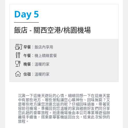
Day 5
飯店 - 關西空港/桃園機場
早餐
：飯店內享用
午餐
：機上精緻套餐
晚餐
：溫暖的家
住宿
：溫暖的家
沉澱一下這幾天遊玩的心情，細細回想一下在這幾天當
中有那些地方、哪些景點讓您心曠神怡、回味無窮？又
是哪些地方讓您流連忘返的呢？仔細回味過後，帶著笑
容前往機場，準備回到您溫暖的家與親朋好友們同分享
您此趟的豪華旅程。抵達機場後由本公司專業導遊協辦
離境手續後，搭乘豪華客機返回台北，結束此次愉快的
旅程。