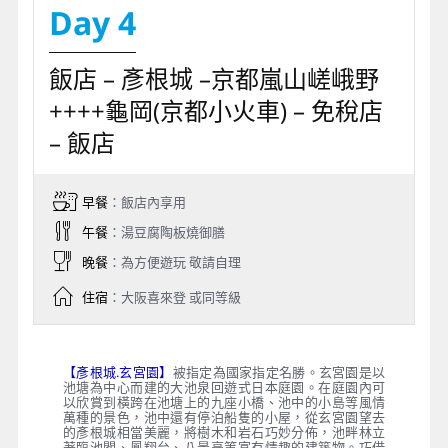
Day 4
飯店 – 彥根城 –京都嵐山嵯峨野
++++龜岡(京都小火車) – 免稅店
– 飯店
早餐
：飯店內享用
午餐
：湯豆腐陶板燒御膳
晚餐
：為方便遊玩 敬請自理
住宿
：大阪喜來登 或同等級
【彥根城.玄宮園】
被指定為國家指定名勝。玄宮園是以
池塘為中心而建的大池泉回遊式日本庭園。在庭園內可
以欣賞到橫跨在池塘上的九座小橋、池中的小島等風情
萬種的景色，池中還有停泊船隻的小屋，從玄宮園望去
的彥根城相當美麗，將樹木和岩石巧妙分佈，池畔林立
著臨池閣、鳳翔台、八景亭等富有情趣的建築物。巧借