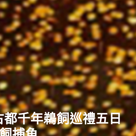
典
日盛大祭典