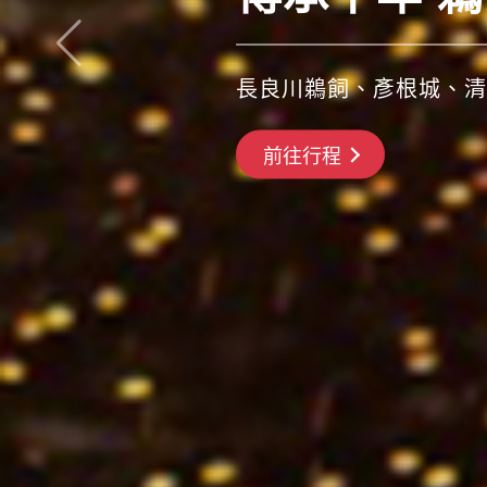
青森睡魔祭、盛岡颯舞祭
搶先GO
前往行程
前往行程
前往行程