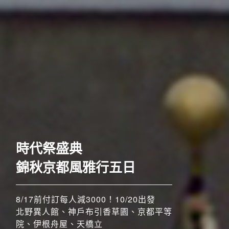
歐洲
時代祭盛典
錦秋京都風雅行五日
8/17前付訂每人減3000！10/20出發
北野異人館、神戶布引香草園、京都平等
院、伊根舟屋、天橋立
搶先GO