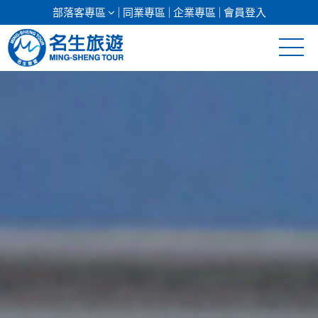
部落客專區
同業專區
企業專區
會員登入
清倉促銷
日本專館
郵輪假期
海島假期
韓國
東南亞
美加紐澳