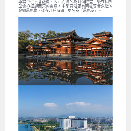
尊雲中供養菩薩像，因此而得名為阿彌陀堂，後來因外
型像極振翅而飛的禽鳥，中堂脊沿更有兩隻尊貴象徵的
金銅鳳凰像，遂在江戶時期，更名為「鳳凰堂」。