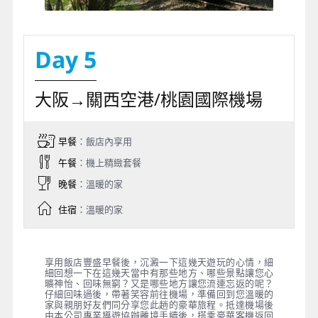
Day 5
大阪→關西空港/桃園國際機場
早餐
：飯店內享用
午餐
：機上精緻套餐
晚餐
：溫暖的家
住宿
：溫暖的家
享用飯店豐盛早餐後，沉澱一下這幾天遊玩的心情，細
細回想一下在這幾天當中有那些地方、哪些景點讓您心
曠神怡、回味無窮？又是哪些地方讓您流連忘返的呢？
仔細回味過後，帶著笑容前往機場，準備回到您溫暖的
家與親朋好友們同分享您此趟的豪華旅程。抵達機場後
由本公司專業導遊協辦離境手續後，搭乘豪華客機返回