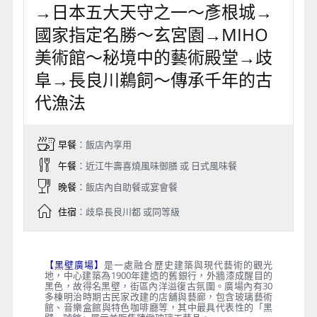
→日本五大天守之一～彥根城→
國家指定名勝～玄宮園→MIHO
美術館～秘境中的藝術殿堂→歧
阜→長良川鵜飼～傳承千年的古
代漁法
早餐
：飯店內享用
午餐
：近江牛壽喜燒風味御膳 或 日式風味餐
晚餐
：飯店內自助餐或宴會餐
住宿
：歧阜長良川都 或同等級
【黑壁廣場】
是一處融合歷史建築與現代藝術的觀光
地，中心建築為1900年建造的舊銀行，外牆漆成醒目的
黑色，故得名黑壁，街區內洋溢復古氛圍。廣場內有30
多棟明治時期古民家改建的店舖與藝廊，包含玻璃藝術
館、音樂盒館與特色咖啡廳等，其中最具代表性的「黑