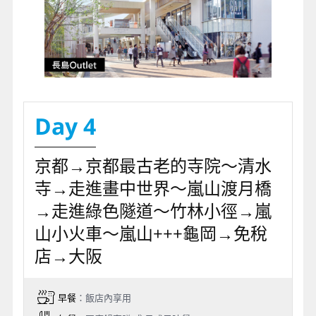
Day 4
京都→京都最古老的寺院～清水
寺→走進畫中世界～嵐山渡月橋
→走進綠色隧道～竹林小徑→嵐
山小火車～嵐山+++龜岡→免稅
店→大阪
早餐
：飯店內享用