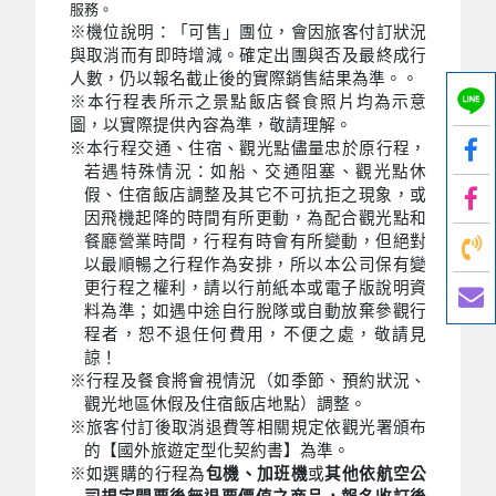
服務。
※機位說明：「可售」團位，會因旅客付訂狀況
與取消而有即時增減。確定出團與否及最終成行
人數，仍以報名截止後的實際銷售結果為準。。
※本行程表所示之景點飯店餐食照片均為示意
圖，以實際提供內容為準，敬請理解。
※本行程交通、住宿、觀光點儘量忠於原行程，
若遇特殊情況：如船、交通阻塞、觀光點休
假、住宿飯店調整及其它不可抗拒之現象，或
因飛機起降的時間有所更動，為配合觀光點和
餐廳營業時間，行程有時會有所變動，但絕對
以最順暢之行程作為安排，所以本公司保有變
更行程之權利，請以行前紙本或電子版說明資
料為準；如遇中途自行脫隊或自動放棄參觀行
程者，恕不退任何費用，不便之處，敬請見
諒！
※行程及餐食將會視情況（如季節、預約狀況、
觀光地區休假及住宿飯店地點）調整。
※旅客付訂後取消退費等相關規定依觀光署頒布
的【國外旅遊定型化契約書】為準。
※如選購的行程為
包機、加班機
或
其他依航空公