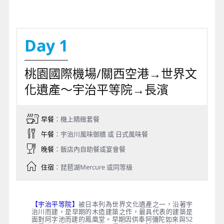
Day 1
桃園國際機場/關西空港→世界文
化遺產～宇治平等院→長濱
早餐
：機上精緻套餐
午餐
：宇治川風味御膳 或 日式風味餐
晚餐
：飯店內自助餐或宴會餐
住宿
：琵琶湖Mercure 或同等級
【宇治平等院】
被日本列為世界文化遺產之一，沿著宇
治川而建，是早期的木造建築之作，最具代表的建築是
面對阿字池而建的鳳凰堂。早期因供奉阿彌陀如來與52