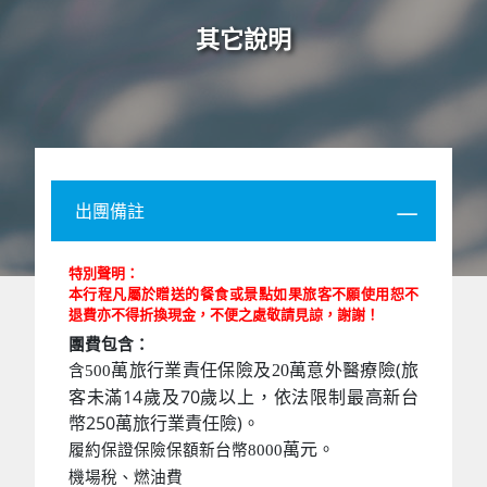
其它說明
出團備註
特別聲明：
本行程凡屬於贈送的餐食或景點如果旅客不願使用恕不
退費亦不得折換現金，不便之處敬請見諒，謝謝！
團費包含：
萬意外醫療險(旅
萬旅行業責任保險及20
含500
客未滿14歲及70歲以上，依法限制最高新台
幣250萬旅行業責任險)。
萬元。
履約保證保險保額新台幣8000
機場稅、燃油費