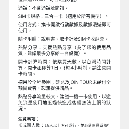
通話：不含通話及簡訊。
SIM卡規格：三合一卡（適用於所有機型）。
使用方式：換卡開啟行動數據及數據漫遊即可
使用。
隨卡附贈：說明書、取卡針及SIM卡收納套。
熱點分享：支援熱點分享（為了您的使用品
質，建議最多分享給一台設備）。
開卡計算時間：依購買天數，以台灣時間計
算，開卡起即算1日，非24小時制，請注意開
卡時間。
適用於全程參團；嬰兒及JOIN TOUR未給付全
額團費者，恕無提供贈品。
熱點分享流量較大，建議一機一卡使用，以避
免流量使用速度過快造成後續無法上網的狀
況。
注意事項：
※成團人數：16
人以上方可成行，並派隨團導遊隨行