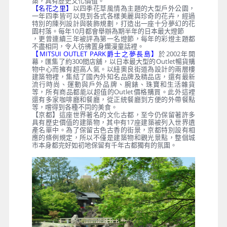
築，具有歷史文化價值。
【名花之里】
以四季花草風情為主題的大型戶外公園，
一年四季皆可以見到各式各樣美麗與珍奇的花卉，經過
特別的陳列設計與裝飾規劃，打造出一座十分夢幻的花
園村落。每年10月都會舉辦為期半年的日本最大燈節
，更曾連續三年被評為第一名燈節，每年的彩燈主題都
不盡相同，令人彷彿置身爛漫童話裡。
【MITSUI OUTLET PARK爵士之夢長島】
於2002年開
幕，匯集了約300間店舖，以日本最大型的Outlet暢貨購
物中心而擁有超高人氣。以紐奧良街道為設計的兩層樓
建築物裡，集結了國內外知名品牌及精品店，還有最新
流行時尚、運動與戶外品牌、腕錶、珠寶和生活雜貨
等，所有商品都能以超值的Outlet價格購買。此外這裡
還有多家咖啡廳和餐廳，從正統餐廳到方便的外帶餐點
等，嚐得到各種不同的美食。
【京都】這座世界著名的文化古都，至今仍保留著許多
具有歷史價值的建築物，其中有17座建築被列入世界遺
產名單中。為了保留古色古香的街景，京都特別設有相
應的條例規定，所以不僅是建築物和觀光景點，整個城
市本身都完好如初地保留有千年古都獨有的氛圍。