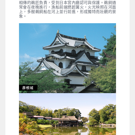
相傳的鵜匠負責，受到日本宮內廳認可與保護。鵜飼通
常會在夜晚進行，漁船前端燃起篝火，火光映照在河面
上，多艘鵜飼船在河上並行前進，形成獨特而壯觀的景
象。