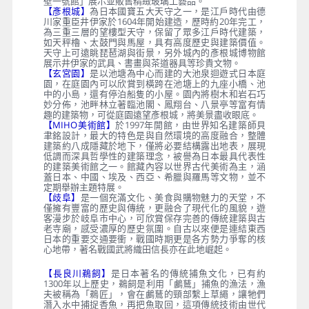
壁一號館」展示並販售精緻玻璃工藝品。
【彥根城】
為日本國寶五大天守之一，是江戶時代由德
川家重臣井伊家於1604年開始建造，歷時約20年完工，
為三重三層的望樓型天守，保留了眾多江戶時代建築，
如天秤櫓、太鼓門與馬屋，具有高度歷史與建築價值。
天守上可遠眺琵琶湖與街景，另外城內的彥根城博物館
展示井伊家的武具、書畫與茶道器具等珍貴文物。
【玄宮園】
是以池塘為中心而建的大池泉迴遊式日本庭
園，在庭園內可以欣賞到橫跨在池塘上的九座小橋、池
中的小島，還有停泊船隻的小屋。園內將樹木和岩石巧
妙分佈，池畔林立著臨池閣、鳳翔台、八景亭等富有情
趣的建築物，可從庭園遠望彥根城，將美景盡收眼底。
【MIHO美術館】
於1997年開館，由世界知名建築師貝
聿銘設計，最大的特色是與自然環境的高度融合，整體
建築約八成隱藏於地下，僅將必要結構露出地表，展現
低調而深具哲學性的建築理念，被譽為日本最具代表性
的建築美術館之一。館藏內容以世界古代美術為主，涵
蓋日本、中國、埃及、西亞、希臘與羅馬等文物，並不
定期舉辦主題特展。
【歧阜】
是一個充滿文化、美食與購物魅力的天堂，不
僅擁有豐富的歷史與傳統，更融合了現代化的風貌，遊
客漫步於岐阜市中心，可欣賞保存完善的傳統建築與古
老寺廟，感受濃厚的歷史氛圍。自古以來便是連結東西
日本的重要交通要衝，戰國時期更是各方勢力爭奪的核
心地帶，著名戰國武將織田信長亦在此地崛起。
【長良川鵜飼】
是日本著名的傳統捕魚文化，已有約
1300年以上歷史，鵜飼是利用「鸕鶿」捕魚的漁法，漁
夫被稱為「鵜匠」，會在鸕鶿的頸部繫上草繩，讓牠們
潛入水中捕捉香魚，再把魚取回，這項傳統技術由世代