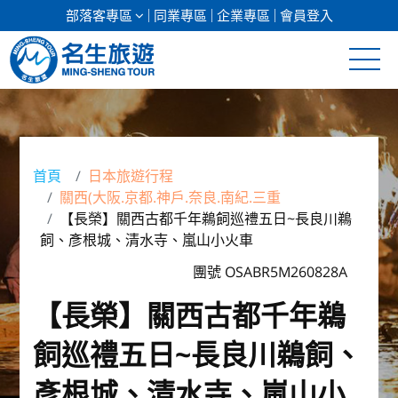
部落客專區
同業專區
企業專區
會員登入
清倉促銷
日本專館
首頁
日本旅遊行程
關西(大阪.京都.神戶.奈良.南紀.三重
郵輪假期
【長榮】關西古都千年鵜飼巡禮五日~長良川鵜
飼、彥根城、清水寺、嵐山小火車
海島假期
團號 OSABR5M260828A
韓國
【長榮】關西古都千年鵜
東南亞
飼巡禮五日~長良川鵜飼、
美加紐澳
彥根城、清水寺、嵐山小