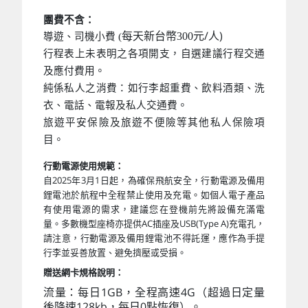
團費不含：
元/人)
每天新台幣300
導遊、司機小費 (
行程表上未表明之各項開支，自選建議行程交通
及應付費用。
純係私人之消費：如行李超重費、飲料酒類、洗
衣、電話、電報及私人交通費。
旅遊平安保險及旅遊不便險等其他私人保險項
目。
行動電源使用規範：
自2025年3月1日起，為確保飛航安全，行動電源及備用
鋰電池於航程中全程禁止使用及充電。如個人電子產品
有使用電源的需求，建議您在登機前先將設備充滿電
量。多數機型座椅亦提供AC插座及USB(Type A)充電孔，
請注意，行動電源及備用鋰電池不得託運，應作為手提
行李並妥善放置、避免擠壓或受損。
贈送網卡規格說明：
流量：每日1GB，全程高速4G（超過日定量
後降速128kb，每日0點恢復）。