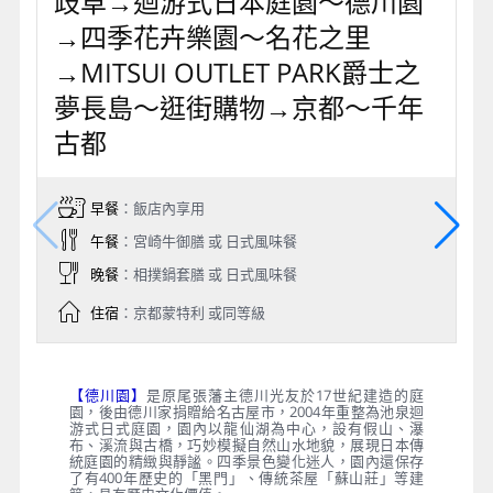
歧阜→迴游式日本庭園～德川園
→四季花卉樂園～名花之里
→MITSUI OUTLET PARK爵士之
夢長島～逛街購物→京都～千年
古都
早餐
：飯店內享用
午餐
：宮崎牛御膳 或 日式風味餐
晚餐
：相撲鍋套膳 或 日式風味餐
住宿
：京都蒙特利 或同等級
【德川園】
是原尾張藩主德川光友於17世紀建造的庭
園，後由德川家捐贈給名古屋市，2004年重整為池泉迴
游式日式庭園，園內以龍仙湖為中心，設有假山、瀑
布、溪流與古橋，巧妙模擬自然山水地貌，展現日本傳
統庭園的精緻與靜謐。四季景色變化迷人，園內還保存
了有400年歷史的「黑門」、傳統茶屋「蘇山莊」等建