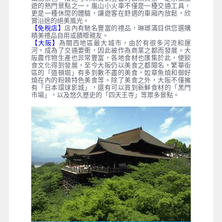
遊的熱門景點之一。嵐山小火車不僅是一種交通工具，
更是一種休閒的體驗，讓遊客在舒適的車廂內放鬆，欣
賞沿途的絕美風光。
【免稅店】
店內有馳名豐富的禮品，琳瑯滿目供您選購
精美禮品自用或饋贈親友。
【大阪】
為關西地區最大城市，由於有很多河流和運
河，成為了交通要衝，因此被作為商業之都而發展。大
阪農作物生產也非常豐富，各地食材也匯集於此，使飲
食文化得到發展，至今大阪仍以美食之都聞名，繁華街
區的「道頓堀」有多到數不盡的美食，如章魚燒和御好
燒在內的粉類特色美食等。除了美食之外，大阪不僅擁
有「日本環球影城」，還有可以買到新鮮食材的「黑門
市場」，以及悠久歷史的「四天王寺」等眾多景點。