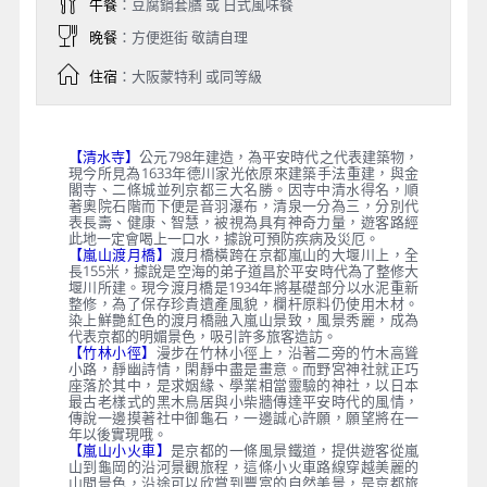
午餐
：豆腐鍋套膳 或 日式風味餐
晚餐
：方便逛街 敬請自理
住宿
：大阪蒙特利 或同等級
【清水寺】
公元798年建造，為平安時代之代表建築物，
現今所見為1633年德川家光依原來建築手法重建，與金
閣寺、二條城並列京都三大名勝。因寺中清水得名，順
著奧院石階而下便是音羽瀑布，清泉一分為三，分別代
表長壽、健康、智慧，被視為具有神奇力量，遊客路經
此地一定會喝上一口水，據說可預防疾病及災厄。
【嵐山渡月橋】
渡月橋橫跨在京都嵐山的大堰川上，全
長155米，據說是空海的弟子道昌於平安時代為了整修大
堰川所建。現今渡月橋是1934年將基礎部分以水泥重新
整修，為了保存珍貴遺產風貌，欄杆原料仍使用木材。
染上鮮艷紅色的渡月橋融入嵐山景致，風景秀麗，成為
代表京都的明媚景色，吸引許多旅客造訪。
【竹林小徑】
漫步在竹林小徑上，沿著二旁的竹木高聳
小路，靜幽詩情，閑靜中盡是畫意。而野宮神社就正巧
座落於其中，是求姻緣、學業相當靈驗的神社，以日本
最古老樣式的黑木鳥居與小柴牆傳達平安時代的風情，
傳說一邊摸著社中御龜石，一邊誠心許願，願望將在一
年以後實現哦。
【嵐山小火車】
是京都的一條風景鐵道，提供遊客從嵐
山到龜岡的沿河景觀旅程，這條小火車路線穿越美麗的
山間景色，沿途可以欣賞到豐富的自然美景，是京都旅