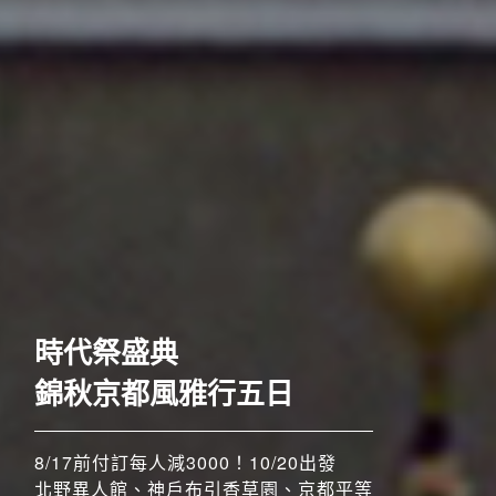
歐洲
時代祭盛典
錦秋京都風雅行五日
8/17前付訂每人減3000！10/20出發
北野異人館、神戶布引香草園、京都平等