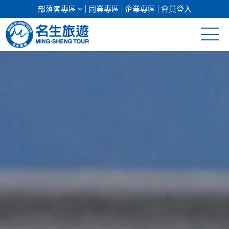
部落客專區
同業專區
企業專區
會員登入
清倉促銷
日本專館
郵輪假期
海島假期
韓國
東南亞
美加紐澳