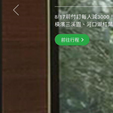
長良川鵜飼、彥根城、清
搶先GO
前往行程
前往行程
前往行程