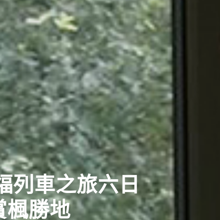
西古都千年鵜飼巡禮五日
鵜飼捕魚