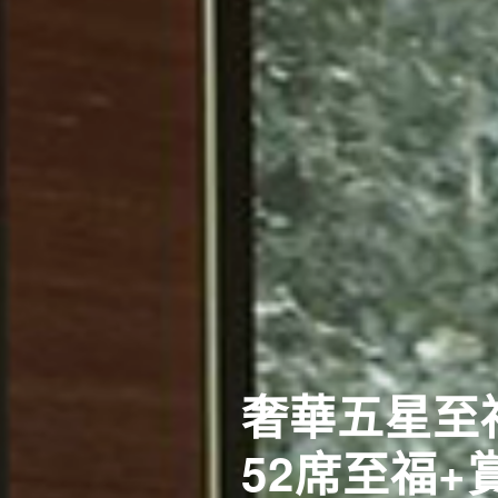
[長榮]關
傳承千年 