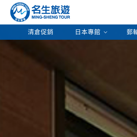
清倉促銷
日本專館
郵