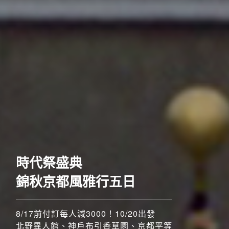
歐洲
時代祭盛典
錦秋京都風雅行五日
8/17前付訂每人減3000！10/20出發
北野異人館、神戶布引香草園、京都平等