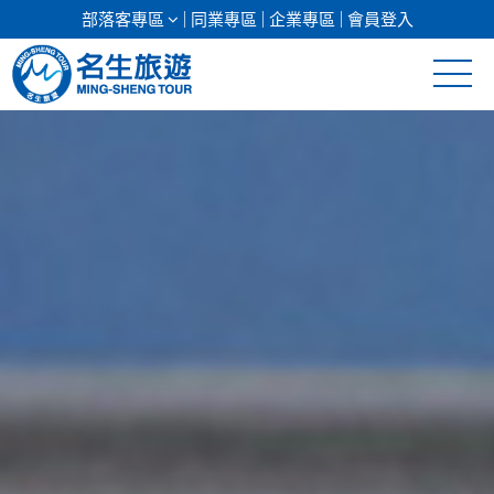
部落客專區
同業專區
企業專區
會員登入
清倉促銷
日本專館
郵輪假期
海島假期
韓國
東南亞
美加紐澳