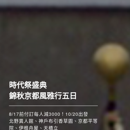
歐洲
時代祭盛典
錦秋京都風雅行五日
8/17前付訂每人減3000！10/20出發
北野異人館、神戶布引香草園、京都平等
院、伊根舟屋、天橋立
搶先GO