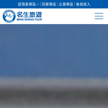
部落客專區
同業專區
企業專區
會員登入
清倉促銷
日本專館
郵輪假期
海島假期
韓國
東南亞
美加紐澳