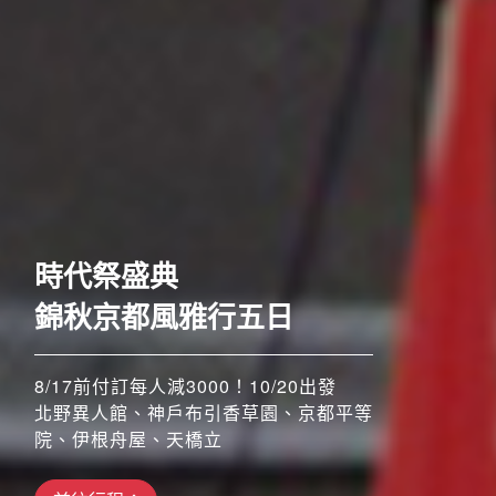
歐洲
時代祭盛典
錦秋京都風雅行五日
8/17前付訂每人減3000！10/20出發
北野異人館、神戶布引香草園、京都平等
院、伊根舟屋、天橋立
搶先GO