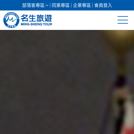
部落客專區
同業專區
企業專區
會員登入
清倉促銷
日本專館
郵輪假期
海島假期
韓國
東南亞
美加紐澳