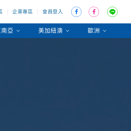
區
企業專區
會員登入
東南亞
美加紐澳
歐洲