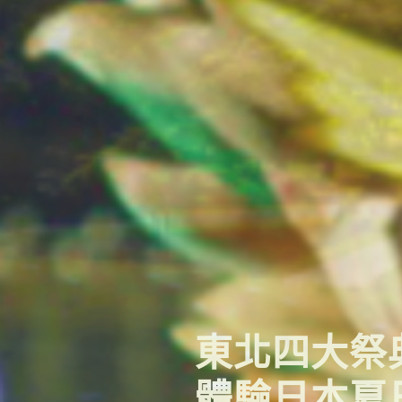
[長榮]南
夏綠花海風