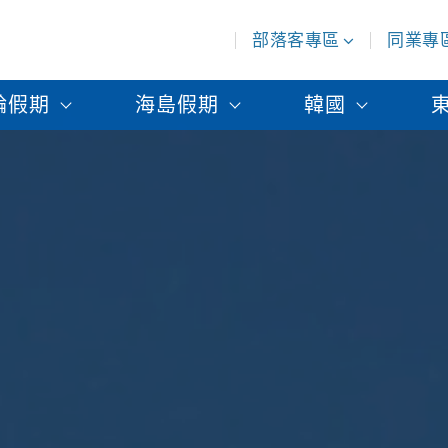
部落客專區
同業專
輪假期
海島假期
韓國