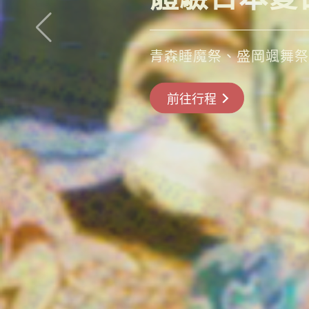
若竹之社、大內宿、會津
搶先GO
前往行程
前往行程
前往行程