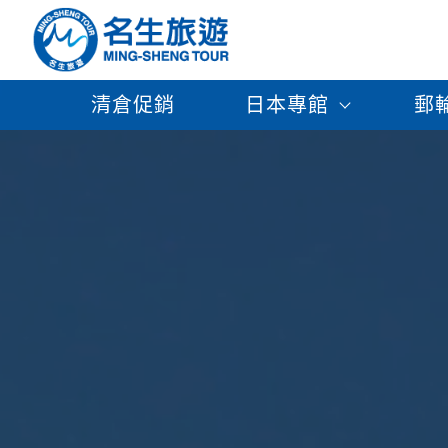
清倉促銷
日本專館
郵