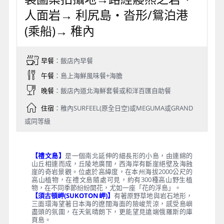
人面岩→ 利尻島‧沓形/鴛泊港
(乘船)→ 稚內
早餐
：飯店內早餐
午餐
：島上海鮮風味餐+海膽
晚餐
：飯店內道北海鮮套餐或和洋百匯自助餐
住宿
：稚內SURFEEL(原全日空)或MEGUMA或GRAND
或同等級
【禮文島】
是一個南北延伸的細長形的小島，由連綿的
山丘相連而成，丘陵地廣闊，西海岸有斷崖絕壁及海蝕
崖的奇岩景觀。位處於高緯度，在本州海拔2000公尺的
高山植物，在禮文島隨處可見，約有300種高山野生植
物，在不同季節紛紛開花，尤如一座「花的浮島」。
【須古頓岬(SUKOTON岬)】
有著原野草地與岩石地形，
三面環海望著日本海的遼闊海面的險峻荒涼，感受島嶼
盡頭的氛圍，在天氣晴朗下，更能望見遠端俄羅斯的庫
頁島。