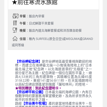
★前往寒流水族館
早餐
：飯店內早餐
午餐
：日式鮮甜干貝套餐
晚餐
：飯店內道北海鮮套餐或和洋百匯自助餐
住宿
：稚內 SURFEEL(原全日空)或MEGUMA或GRAND
或同等級
【宗谷岬紀念碑】
是宗谷岬地區最受重視與歡迎的地
標，而建立在海岬最北端一小塊填海陸地上的“日本
最北端之地”紀念碑。以北海道道章的“北極星”之一
部分星芒為主題，紀念碑是一個位在圓形平臺上、總
高4.53米的三角形建築物，其精確位置為北緯45度
31分22秒，東經141度56分11秒，在天氣晴朗時可
以由紀念碑這頭遙望到俄國「薩哈林州」的陸地。
★特別贈送：到此紀念證明卡。
【宗谷岬平和公園】
日本最北端的海岬公園，內有日
俄戰爭時的要塞舊海軍望樓史跡，及為祈求世界永久
和平的世界和平之鐘。
路經
【宗谷黑牛牧場】
產的是當地特產宗谷黑牛，在