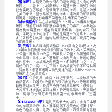
【澄海岬】
以清澈的海水聞名的澄海岬是禮文島的代表
景觀之一，登上一小段階梯站上展望台後，圓弧形海灣
就會展現在您眼前。這個風平浪靜的海灣，是禮文海景
之美的象徵，藍水晶般透明的海水，連海底的細砂都清
晰可見，隨著光影角度不同還會折射出不同的色彩。
【桃岩展望台】
站在桃岩展望台上，可以360度欣賞絕美
景觀，面前可以看到形狀非常像桃子的岩石，故此地被
稱為桃岩展望台。還能看見形狀像貓一樣的岩石「貓
岩」浮現在海上的樣子，而前往展望台的道路上，有著
各式各樣色彩的高山植物點綴綻放的美麗，觀賞花海似
的田園風景。
【利尻島】
其名稱由愛奴族語Riisiri(高山之島)而來，為
200萬年前從海底火山爆發所形成的海上小島，東西長約
16公里、南北長19公里、周圍長63公里，為接近圓形的
火山島嶼。島中央聳立著錐形火山利尻山，壯麗的姿態
宛如富士山，故被稱為利尻富士，名列百名山之一。在
晴朗的日子，從山上往下看，島內美麗的沼澤和森林等
一覽無餘。您甚至還可以看到旁邊的禮文島和Sarobetsu
原野和遠方的庫頁島。
【姬沼】
位於利尻山山腳，以近乎天然、未被破壞的大
自然著名，沿著約1公里長的環沼步道約20 分鐘即可輕
鬆遊覽湖岸風光，欣賞百分百的利尻島景致，感受被一
大片原生林擁抱的寧靜祥和，聆聽野鳥鳴叫。天氣晴朗
時，清淨的水面可看到利尻富士的水面倒影「逆富
士」。
【OTATOMARI沼】
是利尻島最大的湖泊，擁有日本最
北的赤蝦夷松原生林，夏季開滿了橙黃色的蝦夷甘草、
紫色的檜扇文目，是高山植物的寶庫。沼澤周圍有修建