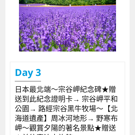
Day 3
日本最北端～宗谷岬紀念碑★贈
送到此紀念證明卡→ 宗谷岬平和
公園→ 路經宗谷黑牛牧場～【北
海道遺產】周冰河地形→ 野寒布
岬～觀賞夕陽的著名景點★贈送