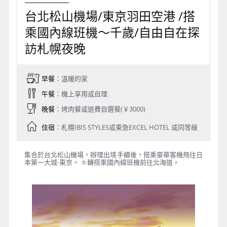
台北松山機場/東京羽田空港 /搭
乘國內線班機～千歲/自由自在探
訪札幌夜晚
早餐
：溫暖的家
午餐
：機上享用或自理
晚餐
：烤肉餐或退費自選餐(￥3000)
住宿
：札幌IBIS STYLES或東急EXCEL HOTEL 或同等級
集合於台北松山機場，辦理出境手續後，搭乘豪華客機飛往日
本第一大城-東京。 ✽轉搭乘國內線班機前往北海道。