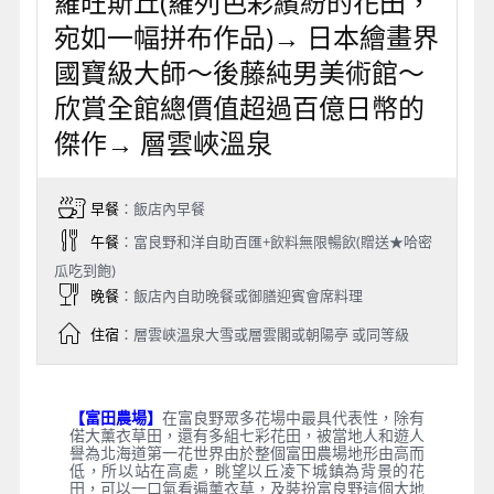
羅旺斯丘(羅列色彩繽紛的花田，
宛如一幅拼布作品)→ 日本繪畫界
國寶級大師～後藤純男美術館～
欣賞全館總價值超過百億日幣的
傑作→ 層雲峽溫泉
早餐
：飯店內早餐
午餐
：富良野和洋自助百匯+飲料無限暢飲(贈送★哈密
瓜吃到飽)
晚餐
：飯店內自助晚餐或御膳迎賓會席料理
住宿
：層雲峽溫泉大雪或層雲閣或朝陽亭 或同等級
【富田農場】
在富良野眾多花場中最具代表性，除有
偌大薰衣草田，還有多組七彩花田，被當地人和遊人
譽為北海道第一花世界由於整個富田農場地形由高而
低，所以站在高處，眺望以丘凌下城鎮為背景的花
田，可以一口氣看遍薰衣草，及裝扮富良野這個大地