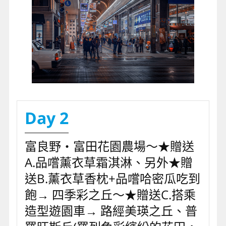
Day 2
富良野‧富田花園農場～★贈送
A.品嚐薰衣草霜淇淋、另外★贈
送B.薰衣草香枕+品嚐哈密瓜吃到
飽→ 四季彩之丘～★贈送C.搭乘
造型遊園車→ 路經美瑛之丘、普