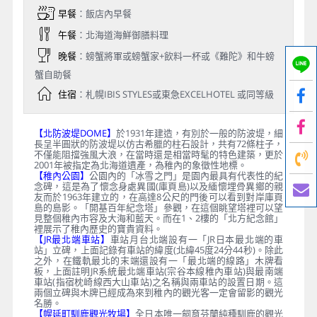
早餐
：飯店內早餐
午餐
：北海道海鮮御膳料理
晚餐
：螃蟹將軍或螃蟹家+飲料一杯或《難陀》和牛螃
蟹自助餐
住宿
：札幌IBIS STYLES或東急EXCELHOTEL 或同等級
【北防波堤DOME】
於1931年建造，有別於一般的防波堤，細
長呈半圓狀的防波堤以仿古希臘的柱石設計，共有72條柱子，
不僅能阻擋強風大浪，在當時還是相當時髦的特色建築，更於
2001年被指定為北海道遺產，為稚內的象徵性地標。
【稚內公園】
公園內的「冰雪之門」是園內最具有代表性的紀
念碑，這是為了懷念身處異國(庫頁島)以及緬懷埋骨異鄉的親
友而於1963年建立的，在高達8公尺的門後可以看到對岸庫頁
島的島影。「開基百年紀念塔」參觀，在這個眺望塔裡可以望
見整個稚內市容及大海和藍天。而在1、2樓的「北方紀念館」
裡展示了稚內歷史的寶貴資料。
【JR最北端車站】
車站月台北端設有一「JR日本最北端的車
站」立碑，上面記錄有車站的緯度(北緯45度24分44秒)。除此
之外，在鐵軌最北的末端還設有一「最北端的線路」木牌看
板，上面註明JR系統最北端車站(宗谷本線稚內車站)與最南端
車站(指宿枕崎線西大山車站)之名稱與兩車站的設置日期。這
兩個立碑與木牌已經成為來到稚內的觀光客一定會留影的觀光
名勝。
【幌延町馴鹿觀光牧場】
全日本唯一飼育芬蘭純種馴鹿的觀光