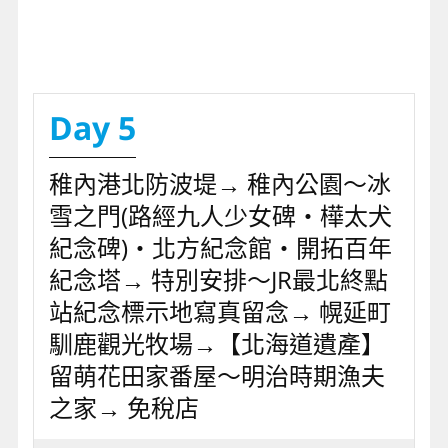
Day 5
稚內港北防波堤→ 稚內公園～冰
雪之門(路經九人少女碑‧樺太犬
紀念碑)‧北方紀念館‧開拓百年
紀念塔→ 特別安排～JR最北終點
站紀念標示地寫真留念→ 幌延町
馴鹿觀光牧場→【北海道遺產】
留萌花田家番屋～明治時期漁夫
之家→ 免稅店