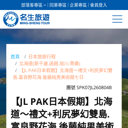
部落客專區
同業專區
企業專區
會員登入
清倉促銷
日本專館
首頁
日本旅遊行程
北海道(新千歲.函館.旭川.帶廣)
郵輪假期
【JL PAK日本假期】北海道～禮文+利尻夢幻雙
島.富良野花海.後藤純男美術館七日
海島假期
團號 SPK07JL260804B
韓國
【JL PAK日本假期】北海
東南亞
道～禮文+利尻夢幻雙島.
美加紐澳
富良野花海.後藤純男美術