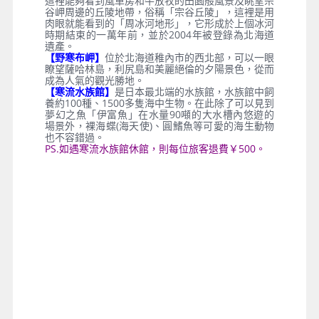
這裡能夠看到風車房和牛放牧的田園般風景及眺望宗
谷岬周邊的丘陵地帶，俗稱「宗谷丘陵」，這裡是用
肉眼就能看到的「周冰河地形」，它形成於上個冰河
時期結束的一萬年前，並於2004年被登錄為北海道
遺產。
【野寒布岬】
位於北海道稚內市的西北部，可以一眼
瞭望薩哈林島，利尻島和美麗絕倫的夕陽景色，從而
成為人氣的觀光勝地。
【寒流水族館】
是日本最北端的水族館，水族館中飼
養約100種、1500多隻海中生物。在此除了可以見到
夢幻之魚「伊富魚」在水量90噸的大水槽內悠遊的
場景外，裸海蝶(海天使)、圓鰭魚等可愛的海生動物
也不容錯過。
PS.如遇寒流水族館休館，則每位旅客退費￥500。