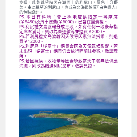
步道，能夠眺望映照在湖面上的利尻山，景色十分優
美。由此眺望的利尻山，也成為北海道銘菓｢白色戀人｣
的包裝設計。
PS.本日有料地：登上極地雙島指定一等座席
(￥8480)及汽車運費(￥6000)，已含在團費裡。
PS.利尻禮文島渡輪分成三段，如有任何一段豪華指
定席客滿時，則改為普通艙等並退費￥2000。
PS.若利尻禮文島渡輪因天候等因素無法搭乘，則退
費￥12000。
PS.利尻島「逆富士」絕景會因為天氣氣候影響，若
未出現「逆富士」絕景仍會依行程前往參觀，敬請理
解。
PS.若因氣候、收穫量等因素導致當天午餐無法供應
海膽，則改為贈送利尻昆布，敬請見諒。