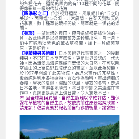
的各種花卉，遼闊的園內約有110種不同的花草，開
得像彩虹一樣的帶狀花海。
【四季彩之丘】
位於視野遼闊、風景絕佳的“丘之町
美瑛”，面積達15公頃，非常廣闊。在春天到秋天的
花季裏，數十種草花競相開放，簡直就是一個花的樂
園。
【美瑛】
一望無垠的農田，極目遠望都是綠油油的一
片，故此這裡是以盛產蔬菜及馬鈴薯出名，且七月上
旬中可觀看淡紫色的薰衣草盛開，加上一片綠茵草
原，更是好看。
【後藤純男美術館】
日本美術界代表畫家之一的後藤
純男，不只在日本享有盛名，更是世界公認的一代大
師。因為熱愛北海道嚴峻而宏偉的大自然，在可以眺
望雄山的上富良野丘陵建立的畫室，並以此為契機，
於1997年開設了此美術館。為追求畫作的完整性，
後藤純男利用各種礦物、寶石作為顏料，畫出絢爛的
春櫻、層次的夏綠、濃豔的秋風、靜寂的冬雪，走遍
日本各地，畫遍各地勝景，將日本季節之美濃縮在畫
作中，真跡更是高達上億日幣，令人驚嘆不已。
PS.因全球氣候異變、自然生態難以準確評估，難保
證花草植物的自然生長，故依約前往原景點純欣賞，
請見諒！敬請貴賓於報名前自行斟酌衡量，謝謝您。