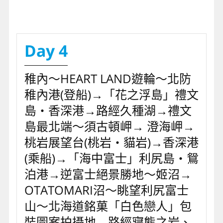
Day 4
稚內～HEART LAND遊輪～北防
稚內港(登船)→「花之浮島」禮文
島‧香深港→路經久種湖→禮文
島最北端～須古頓岬→ 澄海岬→
桃岩展望台(桃岩‧貓岩)→香深港
(乘船)→「海中富士」利尻島‧鴛
泊港→逆富士絕景勝地～姬沼→
OTATOMARI沼～眺望利尻富士
山～北海道銘菓「白色戀人」包
裝圖案拍攝地→路經寢熊之岩、