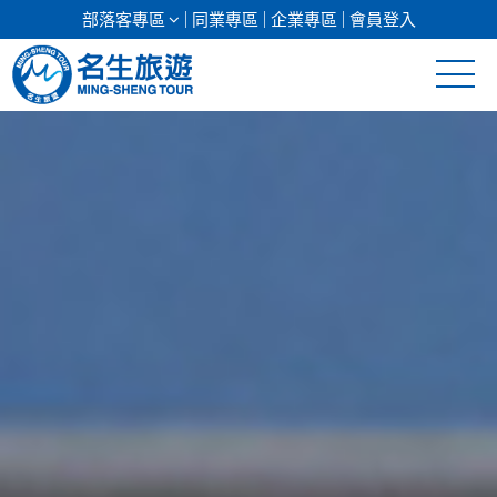
部落客專區
同業專區
企業專區
會員登入
清倉促銷
日本專館
郵輪假期
海島假期
韓國
東南亞
美加紐澳