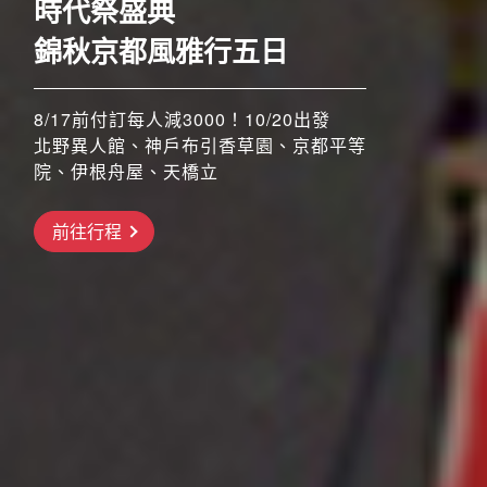
時代祭盛典
錦秋京都風雅行五日
8/17前付訂每人減3000！10/20出發
北野異人館、神戶布引香草園、京都平等
院、伊根舟屋、天橋立
搶先GO
前往行程
前往行程
前往行程