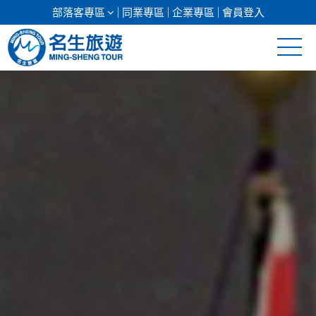
部落客專區
同業專區
企業專區
會員登入
清倉促銷
日本專館
郵輪假期
海島假期
韓國
東南亞
美加紐澳