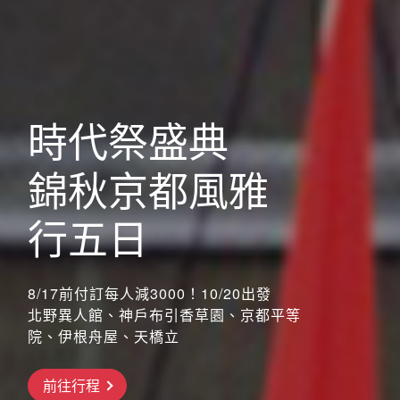
歐洲
時代祭盛典
錦秋京都風雅
行五日
8/17前付訂每人減3000！10/20出發
北野異人館、神戶布引香草園、京都平等
院、伊根舟屋、天橋立
搶先GO
前往行程