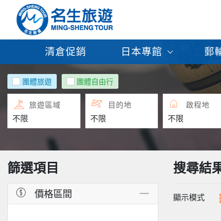
清倉促銷
日本專館
郵
團體旅遊
團體自由行
旅遊區域
目的地
啟程地
篩選項目
搜尋結
價格區間
顯示模式