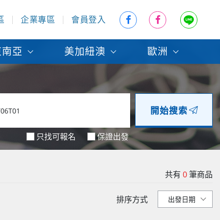
區
企業專區
會員登入
東南亞
美加紐澳
歐洲
開始搜索
只找可報名
保證出發
共有
0
筆商品
排序方式