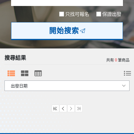
歐洲
只找可報名
保證出發
開始搜索
搜尋結果
共有
0
筆商品