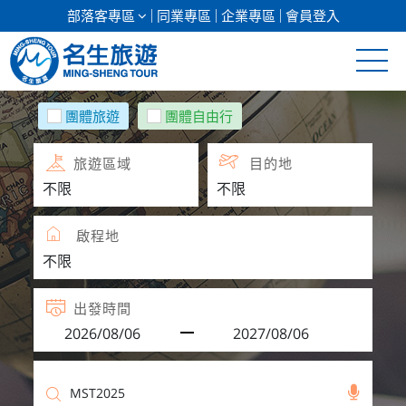
部落客專區
同業專區
企業專區
會員登入
清倉促銷
團體旅遊
團體自由行
日本專館
旅遊區域
目的地
郵輪假期
啟程地
海島假期
韓國
出發時間
東南亞
美加紐澳