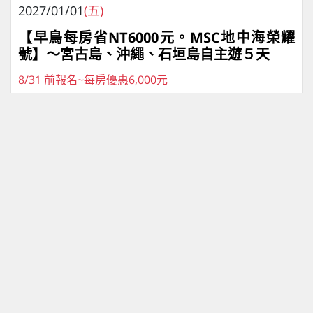
2027/01/01
(五)
【早鳥每房省NT6000元。MSC地中海榮耀
號】～宮古島、沖繩、石垣島自主遊５天
8/31 前報名~每房優惠6,000元
120
8
0
112
機位
已售
候補
可售
NT$25,900
售價
起
基隆港
報名
團體
5
天