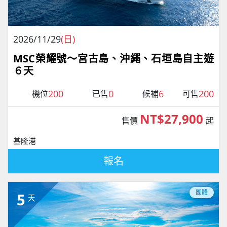
2026/11/29
(日)
MSC榮耀號～宮古島、沖繩、石垣島自主遊
６天
200
0
6
200
機位
已售
候補
可售
NT$27,900
售價
起
基隆港
報名
團體
5
天