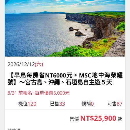
2026/12/12
(六)
【早鳥每房省NT6000元。MSC地中海榮耀
號】～宮古島、沖繩、石垣島自主遊５天
8/31 前報名~每房優惠6,000元
120
33
0
87
機位
已售
候補
可售
NT$25,900
售價
起