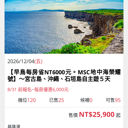
2026/12/04
(五)
【早鳥每房省NT6000元。MSC地中海榮耀
號】～宮古島、沖繩、石垣島自主遊５天
8/31 前報名~每房優惠6,000元
120
25
0
95
機位
已售
候補
可售
NT$25,900
售價
起
基隆港