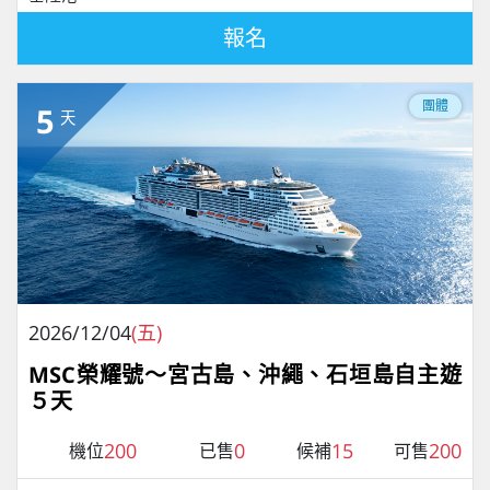
報名
團體
5
天
2026/12/04
(五)
MSC榮耀號～宮古島、沖繩、石垣島自主遊
５天
200
0
15
200
機位
已售
候補
可售