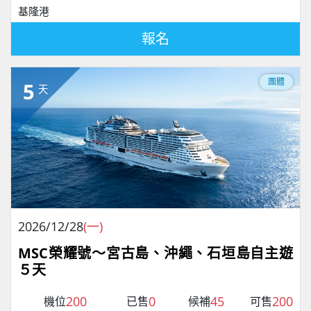
基隆港
報名
團體
5
天
2026/12/28
(一)
MSC榮耀號～宮古島、沖繩、石垣島自主遊
５天
200
0
45
200
機位
已售
候補
可售