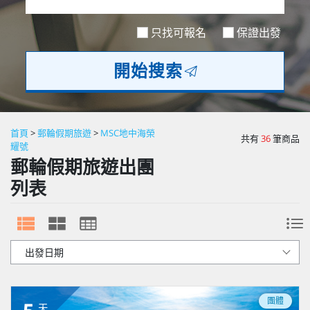
歐洲
只找可報名
保證出發
開始搜索
首頁
>
郵輪假期旅遊
>
MSC地中海榮
共有
36
筆商品
耀號
郵輪假期旅遊出團
列表
團體
天