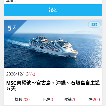
基隆港
報名
團體
5
天
2026/12/12
(六)
MSC榮耀號～宮古島、沖繩、石垣島自主遊
５天
200
0
70
200
機位
已售
候補
可售