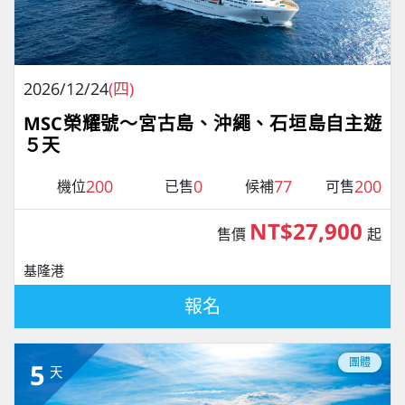
2026/12/24
(四)
MSC榮耀號～宮古島、沖繩、石垣島自主遊
５天
200
0
77
200
機位
已售
候補
可售
NT$27,900
售價
起
基隆港
報名
團體
5
天