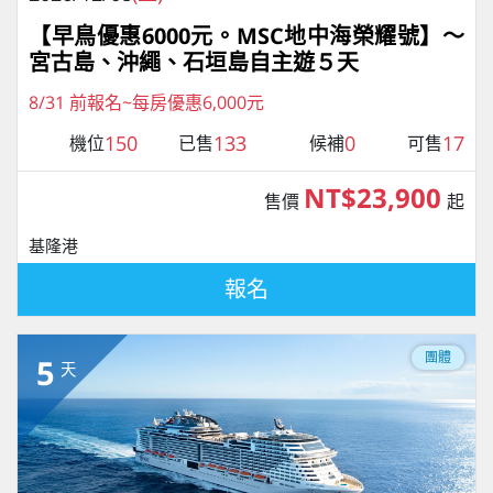
【早鳥優惠6000元。MSC地中海榮耀號】～
宮古島、沖繩、石垣島自主遊５天
8/31 前報名~每房優惠6,000元
150
133
0
17
機位
已售
候補
可售
NT$23,900
售價
起
基隆港
報名
團體
5
天