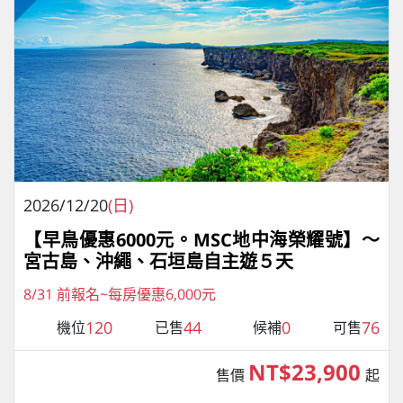
2026/12/20
(日)
【早鳥優惠6000元。MSC地中海榮耀號】～
宮古島、沖繩、石垣島自主遊５天
8/31 前報名~每房優惠6,000元
120
44
0
76
機位
已售
候補
可售
NT$23,900
售價
起