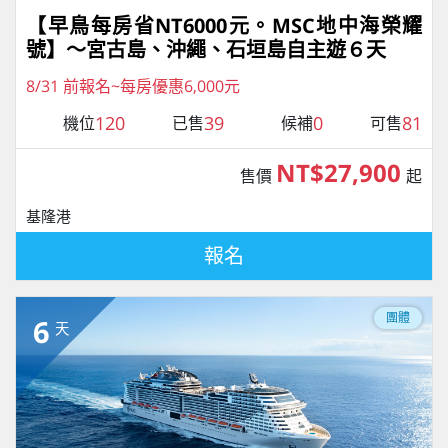
【早鳥每房省NT6000元。MSC地中海榮耀
號】～宮古島、沖繩、石垣島自主遊６天
8/31 前報名~每房優惠6,000元
120
39
0
81
機位
已售
候補
可售
NT$27,900
售價
起
基隆港
報名
團體
6
天