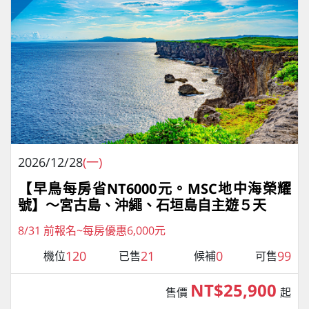
2026/12/28
(一)
【早鳥每房省NT6000元。MSC地中海榮耀
號】～宮古島、沖繩、石垣島自主遊５天
8/31 前報名~每房優惠6,000元
120
21
0
99
機位
已售
候補
可售
NT$25,900
售價
起