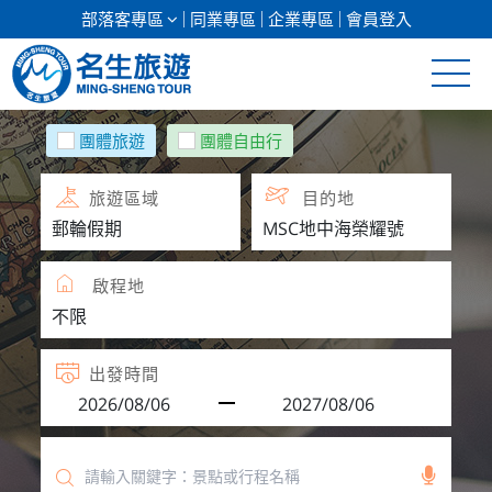
部落客專區
同業專區
企業專區
會員登入
清倉促銷
團體旅遊
團體自由行
日本專館
旅遊區域
目的地
郵輪假期
啟程地
海島假期
韓國
出發時間
東南亞
美加紐澳