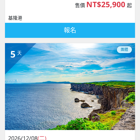
NT$25,900
售價
起
基隆港
報名
團體
5
天
2026/12/08
(二)