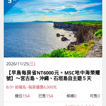
5
2026/11/25
(三)
【早鳥每房省NT6000元。MSC地中海榮耀
號】～宮古島、沖繩、石垣島自主遊５天
8/31 前報名~每房優惠6,000元
154
154
0
0
機位
已售
候補
可售