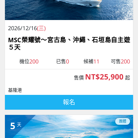
2026/12/16
(三)
MSC榮耀號～宮古島、沖繩、石垣島自主遊
５天
200
0
11
200
機位
已售
候補
可售
NT$25,900
售價
起
基隆港
報名
團體
5
天