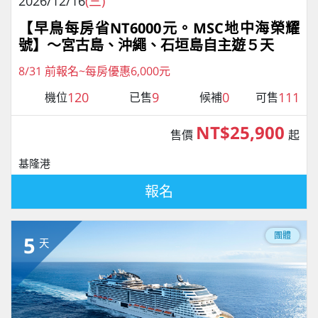
2026/12/16
(三)
【早鳥每房省NT6000元。MSC地中海榮耀
號】～宮古島、沖繩、石垣島自主遊５天
8/31 前報名~每房優惠6,000元
120
9
0
111
機位
已售
候補
可售
NT$25,900
售價
起
基隆港
報名
團體
5
天