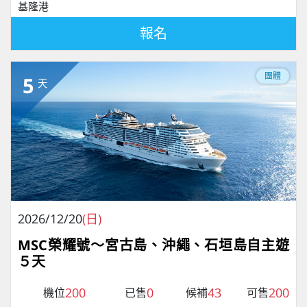
基隆港
報名
團體
5
天
2026/12/20
(日)
MSC榮耀號～宮古島、沖繩、石垣島自主遊
５天
200
0
43
200
機位
已售
候補
可售