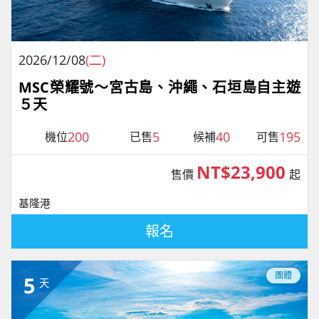
2026/12/08
(二)
MSC榮耀號～宮古島、沖繩、石垣島自主遊
５天
200
5
40
195
機位
已售
候補
可售
NT$23,900
售價
起
基隆港
報名
團體
5
天