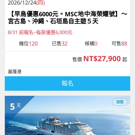
2026/12/24
(四)
【早鳥優惠6000元。MSC地中海榮耀號】～
宮古島、沖繩、石垣島自主遊５天
8/31 前報名~每房優惠6,000元
120
32
0
88
機位
已售
候補
可售
NT$27,900
售價
起
基隆港
報名
團體
5
天