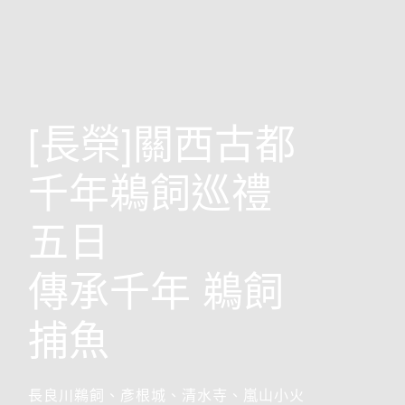
歐洲
[長榮]關西古都
千年鵜飼巡禮
五日
傳承千年 鵜飼
捕魚
前往行程
搶先GO
長良川鵜飼、彥根城、清水寺、嵐山小火