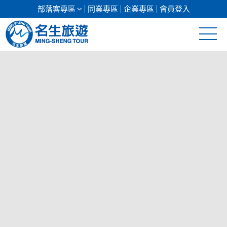
部落客專區
同業專區
企業專區
會員登入
清倉促銷
日本專館
郵輪假期
海島假期
韓國
東南亞
美加紐澳