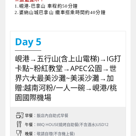
1.峴港-巴拿山 車程約50分鐘
2.婆納山城巴拿山 纜車搭乘時間約40分鐘
Day 5
峴港→五行山(含上山電梯)→IG打
卡點~粉紅教堂→APEC公園→世
界六大最美沙灘~美溪沙灘→加
贈:越南河粉/一人一碗→峴港/桃
園國際機場
早餐
：飯店內自助式早餐
午餐
：BBQ HOUSE燒烤自助餐(不含酒水)USD12
晚餐
：敬請自理(不含機上餐)