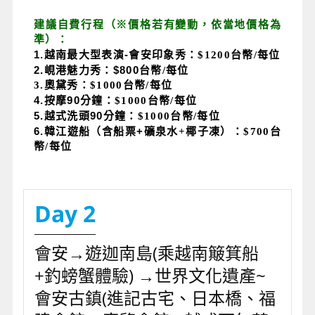
建議自費行程（※價格若有變動，依當地價格為
準）：
1.
越南最大型表演-
會安印象秀：$1200台幣/每位
2.
峴港魅力秀：$800
台幣/每位
3.奧黛秀：$1000台幣/每位
4.
按摩90
分鐘：$1000台幣/每位
5.
越式洗頭90
分鐘：$1000台幣/每位
6.
韓江遊船（含船票+
礦泉水+椰子凍）：$700台
幣/每位
Day 2
會安→遊迦南島(乘越南簸箕船
+釣螃蟹體驗) →世界文化遺產~
會安古鎮(進記古宅、日本橋、福