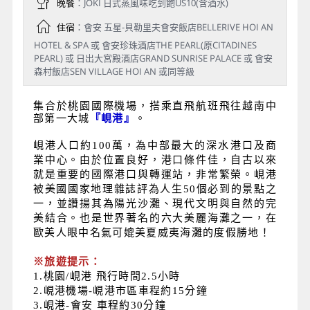
晚餐
：JOKI 日式蒸風味吃到飽US10(含酒水)
住宿
：會安 五星-貝勒里夫會安飯店BELLERIVE HOI AN
HOTEL & SPA 或 會安珍珠酒店THE PEARL(原CITADINES
PEARL) 或 日出大宮殿酒店GRAND SUNRISE PALACE 或 會安
森村飯店SEN VILLAGE HOI AN 或同等級
集合於桃園國際機場，搭乘直飛航班飛往越南中
部第一大城
『峴港』
。
峴港人口約100萬，為中部最大的深水港口及商
業中心。由於位置良好，港口條件佳，自古以來
就是重要的國際港口與轉運站，非常繁榮。峴港
被美國國家地理雜誌評為人生50個必到的景點之
一，並讚揚其為陽光沙灘、現代文明與自然的完
美結合。也是世界著名的六大美麗海灘之一，在
歐美人眼中名氣可媲美夏威夷海灘的度假勝地！
※旅遊提示：
1.桃園/峴港 飛行時間2.5小時
2.峴港機場-峴港市區車程約15分鐘
3.峴港-會安 車程約30分鐘