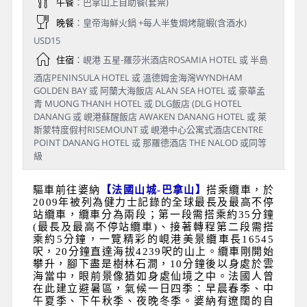
午餐
：巴拿山上自助餐(套票)
晚餐
：皇帝海鮮火鍋 +每人半隻焗烤龍蝦(含酒水)
USD15
住宿
：峴港 五星-羅莎米酒店ROSAMIA HOTEL 或 半島
酒店PENINSULA HOTEL 或 溫德姆金海灣WYNDHAM
GOLDEN BAY 或 阿蘭大海飯店 ALAN SEA HOTEL 或 豪華孟
青 MUONG THANH HOTEL 或 DLG飯店 (DLG HOTEL
DANANG 或 峴港蘇醒飯店 AWAKEN DANANG HOTEL 或 萊
斯蒙特度假村RISEMOUNT 或 峴港中心公寓式酒店CENTRE
POINT DANANG HOTEL 或 那羅德酒店 THE NALOD 或同等
級
驅車前往婆納
【法國山城-巴拿山】
搭乘纜車，於
2009年被列為健力士記錄的全球最長及最高不停
站纜車，纜車分為兩段；第一段需搭乘約35分鐘
(最長及最高不停站纜車)、接著轉程第二段需搭
乘約5分鐘，一覽精彩的峴港美景纜車長16545
呎，20分鐘直達海拔4239呎的山上。纜車剛開始
攀升，腳下盡是樹林石澗，10分鐘後以身處於雲
海當中，眼前景像猶如身處仙境之中。法國人曾
在此建立避暑區，氣候一日四季：早晨春季、中
午夏季、下午秋季、夜晚冬季。婆納有遼闊的自