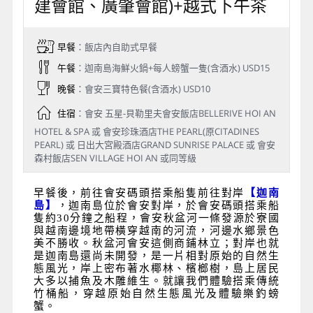
建會館、廣肇會館)+越式下午茶
早餐
：飯店內自助式早餐
午餐
：迦南島海鮮火鍋+每人螃蟹一隻(含酒水) USD15
晚餐
：會安三寶特色餐(含酒水) USD10
住宿
：會安 五星-貝勒里夫會安飯店BELLERIVE HOI AN
HOTEL & SPA 或 會安珍珠酒店THE PEARL(原CITADINES
PEARL) 或 日出大宮殿酒店GRAND SUNRISE PALACE 或 會安
森村飯店SEN VILLAGE HOI AN 或同等級
早餐後，前往會安碼頭搭乘船隻前往對岸
【迦南
島】
，迦南島位於會安對岸，於會安碼頭搭乘船
隻約30分鐘之船程，會安秋盆河一條發源於寮國
與越南邊境地帶橫穿越南的河流，河邊水鄉景色
美不勝收。秋盆河會安這側商鋪林立；對岸也就
是迦南島還尚未開發，是一片相對原始的自然生
態風光，岸上密布著水椰林、檳榔樹，島上居民
大多以捕魚及木雕維生。就讓我們體驗搭乘傳統
竹桶船，穿越原始自然生態風光及體驗樂釣螃
蟹。