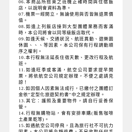
06.本商品所搭乘之班機正確時間與住宿飯
店，以說明會資料為準。
07.機票一經開立，無論使用與否皆無退票價
值。
08.如逢上列飯店接到大型團體業務而客滿
時，本公司將會以同等級飯店取代。
09.如逢天候、交通狀況、航班異動、遊樂園
休園、、、等因素，本公司保有行程調動順
序之權利。
10.本行程無法延長住宿天數、更改行程及航
班。
11.如逢旺季或客滿，航空公司要求提早開
票，將依航空公司規定辦理，不便之處請見
諒！
12.如因個人因素無法成行，已繳付之團體訂
金依”定型化旅遊契約書”中之規定辦理。
13.其它：護照及重要物件，請自行妥善保
管。
14.行程無購物站，會有安排車購(販售咖啡
土產果乾等)。
15.如遇航空公司停飛，且為旅行社不可抗力
因素，本公司將全額退費，不另收取任何手