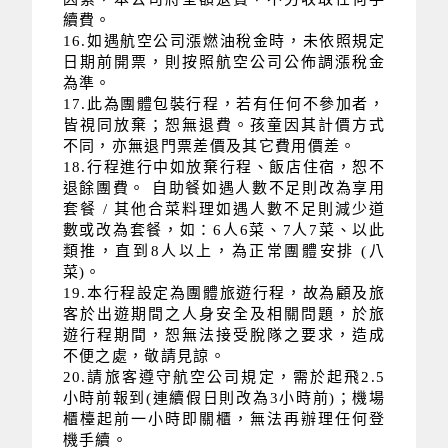
續費。
16.如遇航空公司漲燃油稅金時，未依照規定
日期前開票，則按照航空公司公佈調漲稅金
為準
。
17.此為團體包裝行程，若有任何不參加者，
皆視同放棄；恕無退費。孩童因其計價方式
不同，亦無退門票差價及其它費用價差
。
18.行程進行中如放棄行程、飯店住宿，恕不
退餘團費。 自助餐如遇人數不足則改為享用
套餐 / 其他合菜料理如遇人數不足則減少道
數或改為套餐，如：6人6菜、7人7菜、以此
類推，直到8人以上，為正常團體安排 (八
菜)。
19.本行程設定為團體旅遊行程，故為顧及旅
客於出遊期間之人身安全及相關問題，於旅
遊行程期間，恕無法接受脫隊之要求，造成
不便之處，敬請見諒。
20.請旅客遵守航空公司規定，需於起飛2.5
小時前報到(連續假日則改為3小時前)；機場
櫃檯起前一小時即關櫃，無法再辦理任何登
機手續。