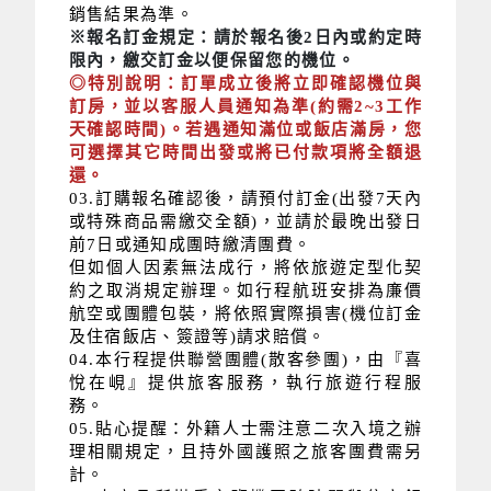
銷售結果為準。
※報名訂金規定：請於報名後2日內或約定時
限內，繳交訂金以便保留您的機位。
◎特別說明：訂單成立後將立即確認機位與
訂房，並以客服人員通知為準(約需2~3工作
天確認時間)。若遇通知滿位或飯店滿房，您
可選擇其它時間出發或將已付款項將全額退
還。
03.訂購報名確認後，請預付訂金(出發7天內
或特殊商品需繳交全額)，並請於最晚出發日
前7日或通知成團時繳清團費。
但如個人因素無法成行，將依旅遊定型化契
約之取消規定辦理。如行程航班安排為廉價
航空或團體包裝，將依照實際損害(機位訂金
及住宿飯店、簽證等)請求賠償。
04.本行程提供聯營團體(散客參團)，由『喜
悅在峴』提供旅客服務，執行旅遊行程服
務。
05.貼心提醒：外籍人士需注意二次入境之辦
理相關規定，且持外國護照之旅客團費需另
計。