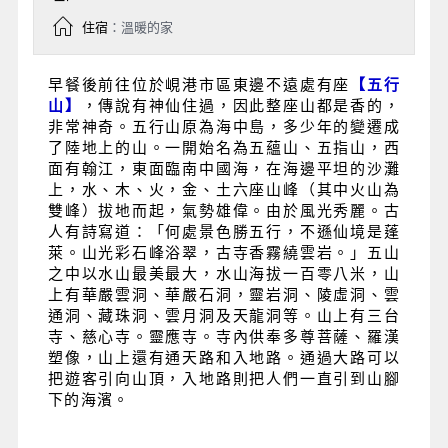
住宿
：溫暖的家
早餐後
前往位於峴港市區東邊不遠處有座
【五行
山】
，傳說有神仙住過，因此整座山都是香的，
非常神奇。五行山原為海中島，多少年的變遷成
了陸地上的山。一開始名為五蘊山、五指山，西
面有翰江，東面臨南中國海，在海邊平坦的沙灘
上，水、木、火，金、土六座山峰（其中火山為
雙峰）拔地而起，氣勢雄偉。由於風光秀麗。古
人有詩寫道：「何處景色勝五行，不遜仙境是蓬
萊。山光彩石峰浴翠，古寺香霧繞雲岩。」五山
之中以水山最美最大，水山海拔一百零八米，山
上有華嚴雲洞、華嚴石洞，靈岩洞、陵虛洞、雲
通洞、藏珠洞、雲月洞及天龍洞等。山上有三台
寺、慈心寺。靈應寺。寺內供奉多尊菩薩、羅漢
塑像，山上還有通天路和入地路。通過大路可以
把遊客引向山頂，入地路則把人們一直引到山腳
下的海濱。