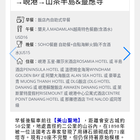
→峴港→山茶半島&靈應寺
早餐
：飯店內自助式早餐
午餐
：蘭夫人MADAMLAN越南特色餐廳(含酒水)
USD16
晚餐
：SOHO餐廳 自助餐+自點海鮮火鍋(不含酒
水)US15
住宿
：峴港 五星-羅莎米酒店ROSAMIA HOTEL 或 半島
酒店PENINSULA HOTEL 或 溫德姆金海灣WYNDHAM
GOLDEN BAY 或 阿蘭大海飯店 ALAN SEA HOTEL 或 豪華孟
青 MUONG THANH HOTEL 或 DLG飯店 (DLG HOTEL
DANANG 或 峴港蘇醒飯店 AWAKEN DANANG HOTEL 或 萊
斯蒙特度假村RISEMOUNT 或 峴港中心公寓式酒店CENTRE
POINT DANANG HOTEL 或 那羅德酒店 THE NALOD 或同等
級
早餐後驅車前往
【美山聖地】
，距離會安古城約
50公里，地處直徑約二公里的山谷內，在1898年
被一位法國考古專家發現了用磚石頭砌成的71座
塔寺。現有20座不完整，但仍保持著原始模樣。