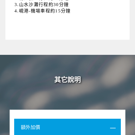
3.山水沙灘行程約30分鐘
4.峴港-機場車程約15分鐘
其它說明
額外加價