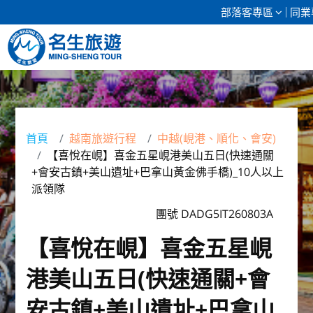
部落客專區
同業
清倉促銷
日本專館
首頁
越南旅遊行程
中越(峴港、順化、會安)
【喜悅在峴】喜金五星峴港美山五日(快速通關
郵輪假期
+會安古鎮+美山遺址+巴拿山黃金佛手橋)_10人以上
派領隊
海島假期
團號 DADG5IT260803A
韓國
【喜悅在峴】喜金五星峴
東南亞
港美山五日(快速通關+會
美加紐澳
安古鎮+美山遺址+巴拿山