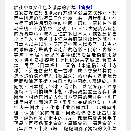
續往中國文化色彩濃厚的古埠
【會安】
。
會安古埠位於峴港東南方約30公里之秋邦河，於
南中國海的出海口三角洲處，為一海岸都市。在
占婆王朝時期即為連結中國、印度、阿拉伯的貿
易重鎮，十分繁榮。之後，16 ~ 17世紀成為阮朝
的貿易中心，城內居住許多日本人，據說最多曾
達上千人，隨著日本江戶幕府鎖國政策的施行，
日本人越來越少，反而是中國人增多了。較古老
的城鎮都有帶點中國南部的色彩。民家、會館、
寺廟、市場、碼頭等各種建築沿著老街櫛比鱗
次，特別安排遊覽十七世紀的古老城鎮-會安古
鎮。再至【日本橋】，又名【來遠橋】或【寺
橋】，這是會安的唯一古橋，成了會安的標誌，
這木造橋橫跨流入【秋盆河】的小渠，連接阮氏
明開和陳富兩街，由日本和中國商人籌建於17世
紀初。日本橋長18米、分7格，蓋陰陽瓦，建築
獨特，寺和橋均為木製，橋兩頭設置坐姿猴和狗
雕像，相傳它們是古代日本尊崇的吉祥物（也有
說是由猴年開始興建，到狗年完成的說法），橋
中央一側建寺，供奉【北帝鎮武】，以鎮壓水
怪、保護平安的神靈。
爾後我們沿著陳富街瀏
覽，經過許多古街中的古屋，都開店賣各種手工
藝品，再經過廣東會館、廣肇會館、福建會館、
百年古屋、中央市場….處處顯露了獨特的文化氣