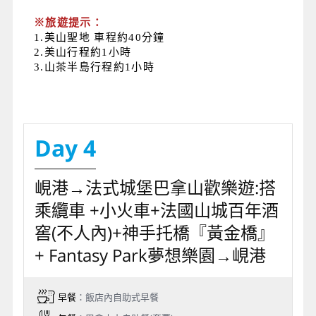
※旅遊提示：
1.美山聖地 車程約40分鐘
2.美山行程約1小時
3.
山茶半島行程約1小時
Day 4
峴港→法式城堡巴拿山歡樂遊:搭
乘纜車 +小火車+法國山城百年酒
窖(不人內)+神手托橋『黃金橋』
+ Fantasy Park夢想樂園→峴港
早餐
：飯店內自助式早餐