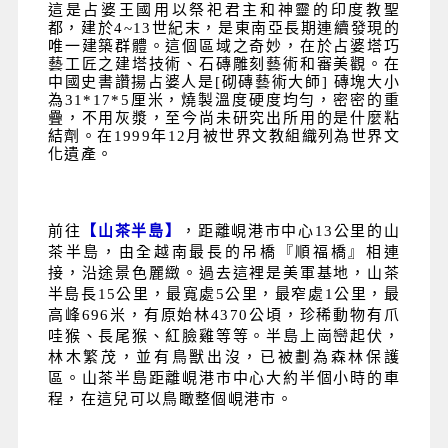
這是占婆王國用以祭祀君主和神靈的印度教聖
都，建於4~13世紀末，是東南亞長期連續發現的
唯一建築群體。這個區域之奇妙，在於占婆塔巧
藝工匠之建塔技術、石磚雕刻藝術和審美觀。在
中國史書讚揚占婆人是[砌磚藝術大師] 磚塊大小
為31*17*5厘米，燒製溫度硬度均勻，密密的重
疊，不用灰漿，至今尚未研究出所用的是什麼粘
結劑。在1999年12月被世界文教組織列為世界文
化遺產。
前往
【山茶半島】
，距離峴港市中心13公里的山
茶半島，由全越南最長的吊橋『順福橋』相連
接，沿途景色麗緻。過去這裡是美軍基地，山茶
半島長15公里，最寬處5公里，最窄處1公里，最
高峰696米，有原始林4370公頃，珍稀動物有爪
哇猴、長尾猴、紅臉雞等等。半島上崗巒起伏，
林木繁茂，並有鳥獸出沒，已被劃為森林保護
區。山茶半島距離峴港市中心大約半個小時的車
程，在這兒可以鳥瞰整個峴港市。