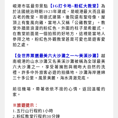
峴港市區最夯景點
【IG打卡地~粉紅大教堂】
為
於法國統治時期1923年建成，是峴港最大而且最
古老的教堂。哥德式建築，後院還有聖母像，屋
頂上有隻風向雞，當地人又稱「公雞教堂」。教
堂外牆是浪漫的粉紅色，外圍的柱子是希臘式，
在教堂前面是一個拍照的好地方，這裡是當地人
參拜之地，粉紅色外觀教堂甚是可愛也是遊客愛
拍之處。
【全世界票選最美六大沙灘之一～美溪沙灘】
越
南峴港的山水沙灘又名美溪沙灘被稱為全球最美
六大沙灘之一，享受著擁抱與親吻大自然的洗
禮。許多中外旅客必遊的拍攝地。沙灘海岸連綿
三十多公里。風景美麗，海水清澈見底。
前往機場，帶著依依不捨的心情，返回溫暖的
家。
※旅遊提示：
1.
五行山行程約1小時
2.粉紅教堂行程約30分鐘