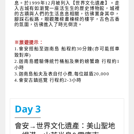
息。於1999年12月被列入【世界文化遺產】。走
入古城有如瀏覽一座活生生的歷史博物館，城裡
的古蹟與人們的生活息息相關，彷彿置身其中，
腳踩石板路，眼觀雕樑畫棟樑的樓宇，古色古香
的氛圍，彷彿進入了時光倒流。
※旅遊提示：
1.會安搭船至迦南島 船程約30分鐘(亦可能搭車
致對岸)
2.迦南島體驗傳統竹桶船及樂釣螃蟹趣 行程約1
小時
3.迦南島船夫及表自付小費,每位越盾20,000
4.會安古鎮巡覽 行程約2-3小時
Day 3
會安→世界文化遺產：美山聖地