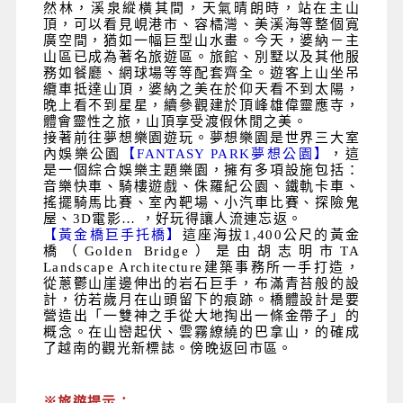
然林，溪泉縱橫其間，天氣晴朗時，站在主山
頂，可以看見峴港市、容橘灣、美溪海等整個寬
廣空間，猶如一幅巨型山水畫。今天，婆納－主
山區已成為著名旅遊區。旅館、別墅以及其他服
務如餐廳、網球場等等配套齊全。遊客上山坐吊
纜車抵達山頂，婆納之美在於仰天看不到太陽，
晚上看不到星星，續參觀建於頂峰雄偉靈應寺，
體會靈性之旅，山頂享受渡假休閒之美。
接著前往夢想樂園遊玩。夢想樂園是世界三大室
內娛樂公園
【FANTASY PARK夢想公園】
，這
是一個綜合娛樂主題樂園，擁有多項設施包括：
音樂快車、騎樓遊戲、侏羅紀公園、鐵軌卡車、
搖擺騎馬比賽、室內靶場、小汽車比賽、探險鬼
屋、3D電影… ，好玩得讓人流連忘返。
【黃金橋巨手托橋】
這座海拔1,400公尺的黃金
橋（Golden Bridge）是由胡志明市TA
Landscape Architecture建築事務所一手打造，
從蔥鬱山崖邊伸出的岩石巨手，布滿青苔般的設
計，彷若歲月在山頭留下的痕跡。橋體設計是要
營造出「一雙神之手從大地掏出一條金帶子」的
概念。在山巒起伏、雲霧繚繞的巴拿山，的確成
了越南的觀光新標誌。傍晚返回市區。
※旅遊提示：