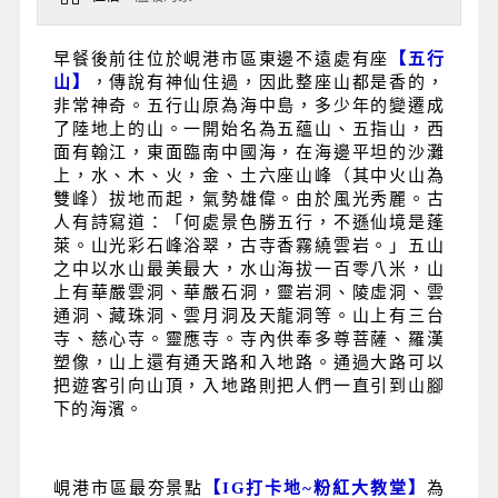
早餐後
前往位於峴港市區東邊不遠處有座
【五行
山】
，傳說有神仙住過，因此整座山都是香的，
非常神奇。五行山原為海中島，多少年的變遷成
了陸地上的山。一開始名為五蘊山、五指山，西
面有翰江，東面臨南中國海，在海邊平坦的沙灘
上，水、木、火，金、土六座山峰（其中火山為
雙峰）拔地而起，氣勢雄偉。由於風光秀麗。古
人有詩寫道：「何處景色勝五行，不遜仙境是蓬
萊。山光彩石峰浴翠，古寺香霧繞雲岩。」五山
之中以水山最美最大，水山海拔一百零八米，山
上有華嚴雲洞、華嚴石洞，靈岩洞、陵虛洞、雲
通洞、藏珠洞、雲月洞及天龍洞等。山上有三台
寺、慈心寺。靈應寺。寺內供奉多尊菩薩、羅漢
塑像，山上還有通天路和入地路。通過大路可以
把遊客引向山頂，入地路則把人們一直引到山腳
下的海濱。
峴港市區最夯景點
【IG打卡地~粉紅大教堂】
為