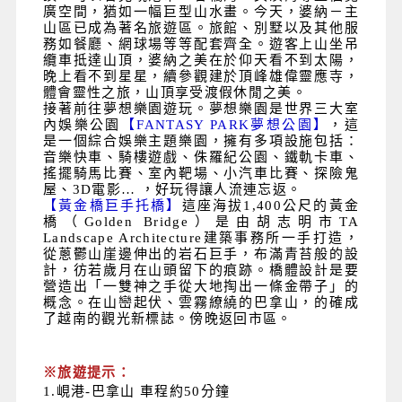
廣空間，猶如一幅巨型山水畫。今天，婆納－主
山區已成為著名旅遊區。旅館、別墅以及其他服
務如餐廳、網球場等等配套齊全。遊客上山坐吊
纜車抵達山頂，婆納之美在於仰天看不到太陽，
晚上看不到星星，續參觀建於頂峰雄偉靈應寺，
體會靈性之旅，山頂享受渡假休閒之美。
接著前往夢想樂園遊玩。夢想樂園是世界三大室
內娛樂公園
【FANTASY PARK夢想公園】
，這
是一個綜合娛樂主題樂園，擁有多項設施包括：
音樂快車、騎樓遊戲、侏羅紀公園、鐵軌卡車、
搖擺騎馬比賽、室內靶場、小汽車比賽、探險鬼
屋、3D電影… ，好玩得讓人流連忘返。
【黃金橋巨手托橋】
這座海拔1,400公尺的黃金
橋（Golden Bridge）是由胡志明市TA
Landscape Architecture建築事務所一手打造，
從蔥鬱山崖邊伸出的岩石巨手，布滿青苔般的設
計，彷若歲月在山頭留下的痕跡。橋體設計是要
營造出「一雙神之手從大地掏出一條金帶子」的
概念。在山巒起伏、雲霧繚繞的巴拿山，的確成
了越南的觀光新標誌。傍晚返回市區。
※旅遊提示：
1.峴港-巴拿山 車程約50分鐘