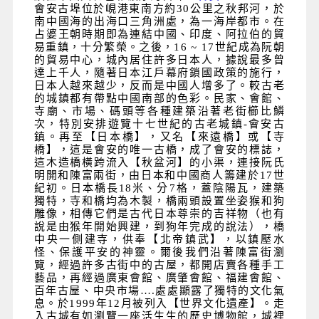
會安古埠位於峴港東南方約30公里之秋邦河，於
南中國海的出海口三角洲處，為一海岸都市。在
占婆王朝時期即為連結中國、印度、阿拉伯的貿
易重鎮，十分繁榮。之後，16 ~ 17世紀成為阮朝
的貿易中心，城內居住許多日本人，據說最多曾
達上千人，隨著日本江戶幕府鎖國政策的施行，
日本人越來越少，反而是中國人增多了。較古老
的城鎮都有帶點中國南部的色彩。民家、會館、
寺廟、市場、碼頭等各種建築沿著老街櫛比鱗
次，特別安排遊覽十七世紀的古老城鎮-會安古
鎮。再至【日本橋】，又名【來遠橋】或【寺
橋】，這是會安的唯一古橋，成了會安的標誌，
這木造橋橫跨流入【秋盆河】的小渠，連接阮氏
明開和陳富兩街，由日本和中國商人籌建於17世
紀初。日本橋長18米、分7格，蓋陰陽瓦，建築
獨特，寺和橋均為木製，橋兩頭設置坐姿猴和狗
雕像，相傳它們是古代日本尊崇的吉祥物（也有
說是由猴年開始興建，到狗年完成的說法），橋
中央一側建寺，供奉【北帝鎮武】，以鎮壓水
怪、保護平安的神靈。
爾後我們沿著陳富街瀏
覽，經過許多古街中的古屋，都開店賣各種手工
藝品，再經過廣東會館、廣肇會館、福建會館、
百年古屋、中央市場….處處顯露了獨特的文化氣
息。於1999年12月被列入【世界文化遺產】。走
入古城有如瀏覽一座活生生的歷史博物館，城裡