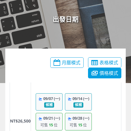
出發日期
月曆模式
表格模式
價格模式
09/07
(一)
09/14
(一)
候補
候補
09/21
(一)
09/28
(一)
NT$26,500
可售
15
位
可售
15
位