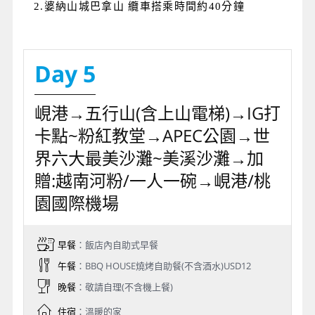
2.婆納山城巴拿山 纜車搭乘時間約40分鐘
Day 5
峴港→五行山(含上山電梯)→IG打
卡點~粉紅教堂→APEC公園→世
界六大最美沙灘~美溪沙灘→加
贈:越南河粉/一人一碗→峴港/桃
園國際機場
早餐
：飯店內自助式早餐
午餐
：BBQ HOUSE燒烤自助餐(不含酒水)USD12
晚餐
：敬請自理(不含機上餐)
住宿
：溫暖的家