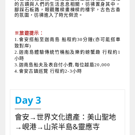
的古蹟與人們的生活息息相關，彷彿置身其中，
腳踩石板路，眼觀雕樑畫棟樑的樓宇，古色古香
的氛圍，彷彿進入了時光倒流。
※旅遊提示：
1.會安搭船至迦南島 船程約30分鐘(亦可能搭車
致對岸)
2.迦南島體驗傳統竹桶船及樂釣螃蟹趣 行程約1
小時
3.迦南島船夫及表自付小費,每位越盾20,000
4.會安古鎮巡覽 行程約2-3小時
Day 3
會安→世界文化遺產：美山聖地
→峴港→山茶半島&靈應寺