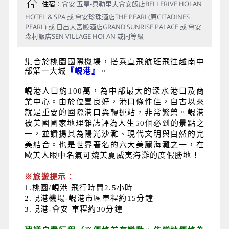
住宿
：會安 五星-貝勒里夫會安飯店BELLERIVE HOI AN
HOTEL & SPA 或 會安珍珠酒店THE PEARL(原CITADINES
PEARL) 或 日出大宮殿酒店GRAND SUNRISE PALACE 或 會安
森村飯店SEN VILLAGE HOI AN 或同等級
集合於桃園國際機場，搭乘直飛航班飛往越南中
部第一大城
『峴港』
。
峴港人口約100萬，為中部最大的深水港口及商
業中心。由於位置良好，港口條件佳，自古以來
就是重要的國際港口與轉運站，非常繁榮。峴港
被美國國家地理雜誌評為人生50個必到的景點之
一，並讚揚其為陽光沙灘、現代文明與自然的完
美結合。也是世界著名的六大美麗海灘之一，在
歐美人眼中名氣可媲美夏威夷海灘的度假勝地！
※旅遊提示：
1.桃園/峴港 飛行時間2.5小時
2.峴港機場-峴港市區車程約15分鐘
3.峴港-會安 車程約30分鐘