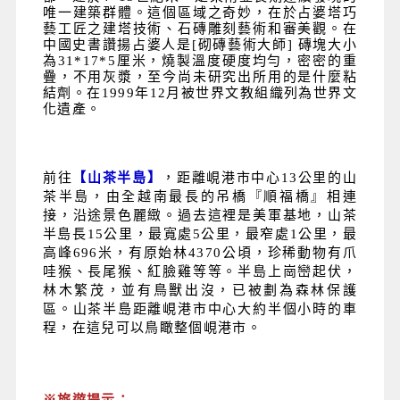
唯一建築群體。這個區域之奇妙，在於占婆塔巧
藝工匠之建塔技術、石磚雕刻藝術和審美觀。在
中國史書讚揚占婆人是[砌磚藝術大師] 磚塊大小
為31*17*5厘米，燒製溫度硬度均勻，密密的重
疊，不用灰漿，至今尚未研究出所用的是什麼粘
結劑。在1999年12月被世界文教組織列為世界文
化遺產。
前往
【山茶半島】
，距離峴港市中心13公里的山
茶半島，由全越南最長的吊橋『順福橋』相連
接，沿途景色麗緻。過去這裡是美軍基地，山茶
半島長15公里，最寬處5公里，最窄處1公里，最
高峰696米，有原始林4370公頃，珍稀動物有爪
哇猴、長尾猴、紅臉雞等等。半島上崗巒起伏，
林木繁茂，並有鳥獸出沒，已被劃為森林保護
區。山茶半島距離峴港市中心大約半個小時的車
程，在這兒可以鳥瞰整個峴港市。