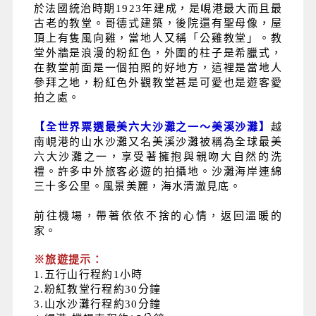
於法國統治時期1923年建成，是峴港最大而且最
古老的教堂。哥德式建築，後院還有聖母像，屋
頂上有隻風向雞，當地人又稱「公雞教堂」。教
堂外牆是浪漫的粉紅色，外圍的柱子是希臘式，
在教堂前面是一個拍照的好地方，這裡是當地人
參拜之地，粉紅色外觀教堂甚是可愛也是遊客愛
拍之處。
【全世界票選最美六大沙灘之一～美溪沙灘】
越
南峴港的山水沙灘又名美溪沙灘被稱為全球最美
六大沙灘之一，享受著擁抱與親吻大自然的洗
禮。許多中外旅客必遊的拍攝地。沙灘海岸連綿
三十多公里。風景美麗，海水清澈見底。
前往機場，帶著依依不捨的心情，返回溫暖的
家。
※旅遊提示：
1.
五行山行程約1小時
2.粉紅教堂行程約30分鐘
3.山水沙灘行程約30分鐘