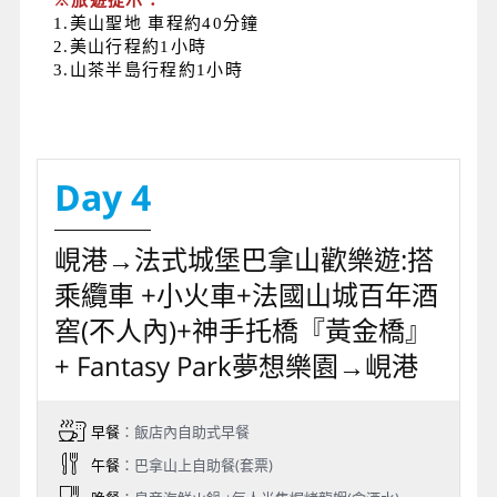
※旅遊提示：
1.美山聖地 車程約40分鐘
2.美山行程約1小時
3.
山茶半島行程約1小時
Day 4
峴港→法式城堡巴拿山歡樂遊:搭
乘纜車 +小火車+法國山城百年酒
窖(不人內)+神手托橋『黃金橋』
+ Fantasy Park夢想樂園→峴港
早餐
：飯店內自助式早餐
午餐
：巴拿山上自助餐(套票)