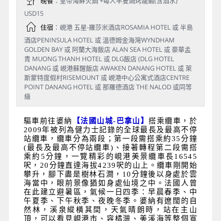
晚餐
：皇帝海鮮火鍋 +每人半隻焗烤龍蝦(含酒水)
USD15
住宿
：峴港 五星-羅莎米酒店ROSAMIA HOTEL 或 半島
酒店PENINSULA HOTEL 或 溫德姆金海灣WYNDHAM
GOLDEN BAY 或 阿蘭大海飯店 ALAN SEA HOTEL 或 豪華孟
青 MUONG THANH HOTEL 或 DLG飯店 (DLG HOTEL
DANANG 或 峴港蘇醒飯店 AWAKEN DANANG HOTEL 或 萊
斯蒙特度假村RISEMOUNT 或 峴港中心公寓式酒店CENTRE
POINT DANANG HOTEL 或 那羅德酒店 THE NALOD 或同等
級
驅車前往婆納
【法國山城-巴拿山】
搭乘纜車，於
2009年被列為健力士記錄的全球最長及最高不停
站纜車，纜車分為兩段；第一段需搭乘約35分鐘
(最長及最高不停站纜車)、接著轉程第二段需搭
乘約5分鐘，一覽精彩的峴港美景纜車長16545
呎，20分鐘直達海拔4239呎的山上。纜車剛開始
攀升，腳下盡是樹林石澗，10分鐘後以身處於雲
海當中，眼前景像猶如身處仙境之中。法國人曾
在此建立避暑區，氣候一日四季：早晨春季、中
午夏季、下午秋季、夜晚冬季。婆納有遼闊的自
然林，溪泉縱橫其間，天氣晴朗時，站在主山
頂，可以看見峴港市、容橘灣、美溪海等整個寬