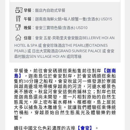
早餐
：飯店內自助式早餐
午餐
：迦南島海鮮火鍋+每人螃蟹一隻(含酒水) USD15
晚餐
：會安三寶特色餐(含酒水) USD10
住宿
：會安 五星-貝勒里夫會安飯店BELLERIVE HOI AN
HOTEL & SPA 或 會安珍珠酒店THE PEARL(原CITADINES
PEARL) 或 日出大宮殿酒店GRAND SUNRISE PALACE 或 會安
森村飯店SEN VILLAGE HOI AN 或同等級
早餐後，前往會安碼頭搭乘船隻前往對岸
【迦南
島】
，迦南島位於會安對岸，於會安碼頭搭乘船
隻約30分鐘之船程，會安秋盆河一條發源於寮國
與越南邊境地帶橫穿越南的河流，河邊水鄉景色
美不勝收。秋盆河會安這側商鋪林立；對岸也就
是迦南島還尚未開發，是一片相對原始的自然生
態風光，岸上密布著水椰林、檳榔樹，島上居民
大多以捕魚及木雕維生。就讓我們體驗搭乘傳統
竹桶船，穿越原始自然生態風光及體驗樂釣螃
蟹。
續往中國文化色彩濃厚的古埠
【會安】
。