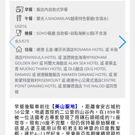
早餐
：飯店內自助式早餐
午餐
：蘭夫人MADAMLAN越南特色餐廳(含酒水)
USD16
晚餐
：SOHO餐廳 自助餐+自點海鮮火鍋(不含酒
水)US15
住宿
：峴港 五星-羅莎米酒店ROSAMIA HOTEL 或 半島
酒店PENINSULA HOTEL 或 溫德姆金海灣WYNDHAM
GOLDEN BAY 或 阿蘭大海飯店 ALAN SEA HOTEL 或 豪華孟
青 MUONG THANH HOTEL 或 DLG飯店 (DLG HOTEL
DANANG 或 峴港蘇醒飯店 AWAKEN DANANG HOTEL 或 萊
斯蒙特度假村RISEMOUNT 或 峴港中心公寓式酒店CENTRE
POINT DANANG HOTEL 或 那羅德酒店 THE NALOD 或同等
級
早餐後驅車前往
【美山聖地】
，距離會安古城約
50公里，地處直徑約二公里的山谷內，在1898年
被一位法國考古專家發現了用磚石頭砌成的71座
塔寺。現有20座不完整，但仍保持著原始模樣。
這是占婆王國用以祭祀君主和神靈的印度教聖
都，建於4~13世紀末，是東南亞長期連續發現的