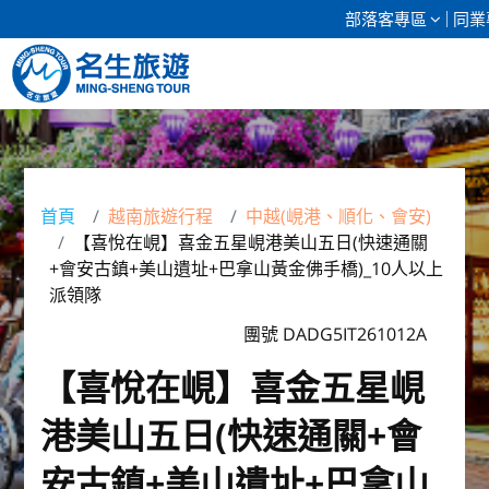
部落客專區
同業
清倉促銷
日本專館
首頁
越南旅遊行程
中越(峴港、順化、會安)
【喜悅在峴】喜金五星峴港美山五日(快速通關
郵輪假期
+會安古鎮+美山遺址+巴拿山黃金佛手橋)_10人以上
派領隊
海島假期
團號 DADG5IT261012A
韓國
【喜悅在峴】喜金五星峴
東南亞
港美山五日(快速通關+會
美加紐澳
安古鎮+美山遺址+巴拿山