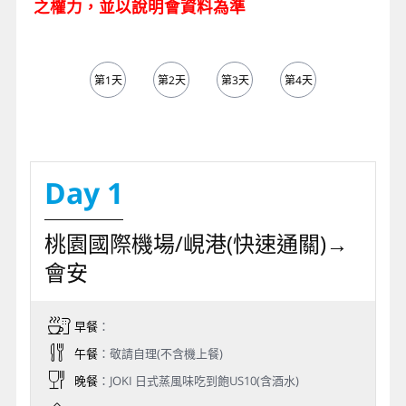
之權力，並以說明會資料為準
第1天
第2天
第3天
第4天
第5天
Day 1
桃園國際機場/峴港(快速通關)→
會安
早餐
：
午餐
：敬請自理(不含機上餐)
晚餐
：JOKI 日式蒸風味吃到飽US10(含酒水)