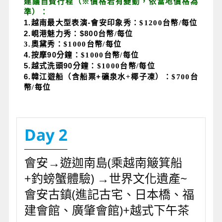
建議自費行程（※價格若有變動，依當地價格為
準）：
1.
越南最大型表演-
會安印象秀：$1200台幣/每位
2.
峴港魅力秀：$800
台幣/每位
3.奧黛秀：$1000台幣/每位
4.
按摩90
分鐘：$1000台幣/每位
5.
越式洗頭90
分鐘：$1000台幣/每位
6.
韓江遊船（含船票+
礦泉水+椰子凍）：$700台
幣/每位
Day 2
會安→遊迦南島(乘越南簸箕船
+釣螃蟹體驗) →世界文化遺產~
會安古鎮(進記古宅、日本橋、福
建會館、廣肇會館)+越式下午茶