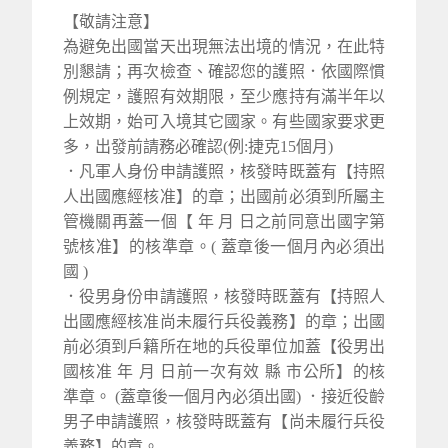
【敬請注意】
為避免出國當天出現無法出境的情況，在此特
別懇請；再次檢查、確認您的護照．依國際慣
例規定，護照有效期限，至少應持有滿半年以
上效期，始可入境其它國家。有些國家要求更
多，出發前請務必確認(例:捷克15個月)
．凡軍人身份申請護照，核發時既蓋有【持照
人出國應經核准】的章；出國前必須到所屬主
管機關再蓋一個【 年 月 日之前同意出國字第
號核准】的核準章。( 蓋章後一個月內必須出
國 )
．役男身份申請護照，核發時既蓋有【持照人
出國應經核准尚未履行兵役義務】的章；出國
前必須到戶籍所在地的兵役單位加蓋【役男出
國核准 年 月 日前一次有效 縣 市公所】的核
準章。 (蓋章後一個月內必須出國) ．接近役齡
男子申請護照，核發時既蓋有【尚未履行兵役
義務】的章。