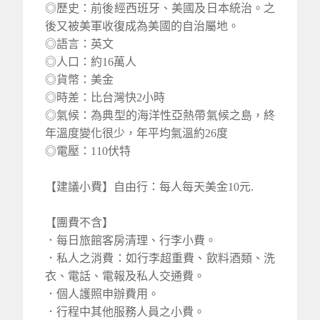
◎歷史：前後經西班牙、美國及日本統治。之
後又被美軍收復成為美國的自治屬地。
◎語言：英文
◎人口：約16萬人
◎貨幣：美金
◎時差：比台灣快2小時
◎氣候：為典型的海洋性亞熱帶氣候之島，終
年溫度變化很少，年平均氣溫約26度
◎電壓：110伏特
【建議小費】自由行：每人每天美金10元.
【團費不含】
．每日旅館客房清理、行李小費。
．私人之消費：如行李超重費、飲料酒類、洗
衣、電話、電報及私人交通費。
．個人護照申辦費用。
．行程中其他服務人員之小費。