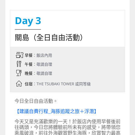
Day 3
關島（全日自由活動）
早餐
：飯店內用
午餐
：敬請自理
晚餐
：敬請自理
住宿
：THE TSUBAKI TOWER 或同等級
今日全日自由活動。
【建議自費行程_海豚追蹤之旅＋浮潛】
今天又是充滿歡樂的一天！於飯店內使用早餐後前
往碼頭，今日您將體驗前所未有的感受，將帶領您
乘風破浪，前往外海觀賞野生海豚，欣賞智力最高