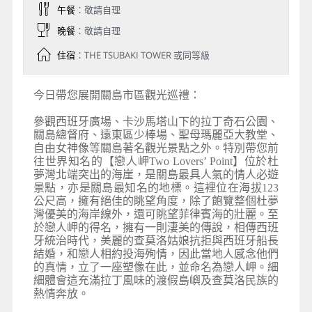
午餐
：敬請自理
晚餐
：敬請自理
住宿
：THE TSUBAKI TOWER 或同等級
今日帶您展開關島市區觀光巡禮：
參觀西班牙廣場、卡沙馬塔山下的拉丁奇石公園、
關島總督府、遠東區少棒場、聖母瑪麗亞大教堂、
自由女神像等關島著名觀光景點之外。特別帶您前
往世界知名的【戀人岬Two Lovers’ Point】位於杜
夢灣北端突出的海崖，是關島最具人氣的情人必遊
景點，亦是關島最知名的地標。這裡位在海拔123
公尺高，擁有絕佳的眺望角度，除了飽覽整個杜夢
灣優美的海岸線外，還可眺望菲律賓海的壯麗。至
於戀人岬的得名，擁有一則淒美的傳說，相傳西班
牙統治時代，美麗的查莫洛姑娘抗拒與西班牙船長
結婚，和戀人相約投海殉情，因此當地人感念他們
的真情，立了一座塑像在此，並命名為戀人岬。細
細體會這充滿拉丁風味的渡假島嶼及查莫洛民族的
熱情奔放。