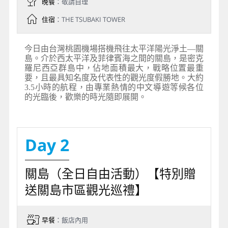
晚餐
：敬請自理
住宿
：THE TSUBAKI TOWER
今日由台灣桃園機場搭機飛往太平洋陽光淨土—關
島。介於西太平洋及菲律賓海之間的關島，是密克
羅尼西亞群島中，佔地面積最大，戰略位置最重
要，且最具知名度及代表性的觀光度假勝地。大約
3.5小時的航程，由專業熱情的中文導遊等候各位
的光臨後，歡樂的時光隨即展開。
Day 2
關島（全日自由活動）【特別贈
送關島市區觀光巡禮】
早餐
：飯店內用