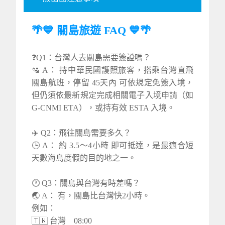
🌴💙 關島旅遊 FAQ 💙🌴
❓Q1：台灣人去關島需要簽證嗎？
🛂 A： 持中華民國護照旅客，搭乘台灣直飛
關島航班，停留 45天內 可依規定免簽入境，
但仍須依最新規定完成相關電子入境申請（如
G-CNMI ETA），或持有效 ESTA 入境。
✈️ Q2：飛往關島需要多久？
🕒 A： 約 3.5～4小時 即可抵達，是最適合短
天數海島度假的目的地之一。
🕐 Q3：關島與台灣有時差嗎？
🌏 A： 有，關島比台灣快2小時。
例如：
🇹🇼 台灣 08:00