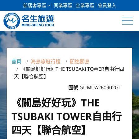
部落客專區
同業專區
企業專區
會員登入
清倉促銷
日本專館
首頁
海島旅遊行程
閒逸關島
《關島好好玩》THE TSUBAKI TOWER自由行四
郵輪假期
天【聯合航空】
海島假期
團號 GUMUA260902GT
《關島好好玩》THE
韓國
TSUBAKI TOWER自由行
東南亞
四天【聯合航空】
美加紐澳