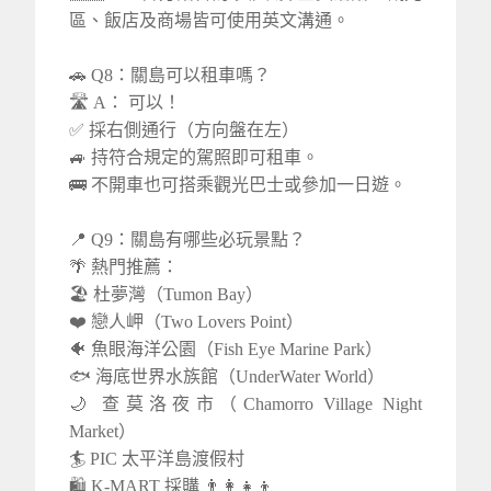
區、飯店及商場皆可使用英文溝通。
🚗 Q8：關島可以租車嗎？
🛣️ A： 可以！
✅ 採右側通行（方向盤在左）
🚙 持符合規定的駕照即可租車。
🚌 不開車也可搭乘觀光巴士或參加一日遊。
📍 Q9：關島有哪些必玩景點？
🌴 熱門推薦：
🏖️ 杜夢灣（Tumon Bay）
❤️ 戀人岬（Two Lovers Point）
🐠 魚眼海洋公園（Fish Eye Marine Park）
🐟 海底世界水族館（UnderWater World）
🌙 查莫洛夜市（Chamorro Village Night
Market）
🏄 PIC 太平洋島渡假村
🛍️ K-MART 採購 👨‍👩‍👧‍👦