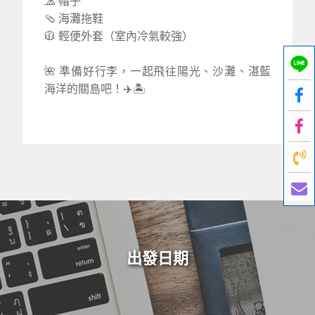
🧢 帽子
🩴 海灘拖鞋
🧥 輕便外套（室內冷氣較強）
🌺 準備好行李，一起飛往陽光、沙灘、湛藍
海洋的關島吧！✈️🏝️
出發日期