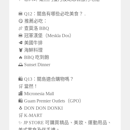
🍔 Q12：關島有哪些必吃美食？ .
😋 推薦必吃：
🍖 查莫洛 BBQ
🍔 冠軍漢堡（Meskla Dos）
🥩 美國牛排
🦞 海鮮料理
🔥 BBQ 吃到飽
🌅 Sunset Dinner
🛍️ Q13：關島適合購物嗎？
🛒 當然！
🏬 Micronesia Mall
🛍️ Guam Premier Outlets（GPO）
🐧 DON DON DONKI
🛒 K-MART
✨ JP STORE 可購買精品、美妝、運動用品、
美式零食及伴手禮。