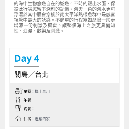
的海中生物悠遊自在的遨遊。不時的躍出水面，保
證此行讓您留下深刻的記憶。海天一色的海水更可
浮潛於其中體會穿梭於南太平洋熱帶魚群中是感官
視覺中最大的誘惑。不簡單的行程宛如歷險一般更
增添一份刺激及興奮。讓整個海上之旅更具備知
性、浪漫、歡樂及刺激。
Day 4
關島／台北
早餐
：機上享用
午餐
：
晚餐
：
住宿
：溫暖的家