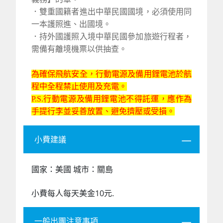
．雙重國籍者進出中華民國國境，必須使用同
一本護照進、出國境。
．持外國護照入境中華民國參加旅遊行程者，
需備有離境機票以供抽查。
為確保飛航安全，行動電源及備用鋰電池於航
程中全程禁止使用及充電。
P.S.行動電源及備用鋰電池不得託運，應作為
手提行李並妥善放置、避免擠壓或受損。
小費建議
國家：美國 城市：關島
小費每人每天美金10元.
一般出團注意事項