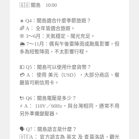
🇬🇺 關島 10:00
☀️ Q4：關島適合什麼季節旅遊？
🌈 A： 全年皆適合旅遊。
🌸 3～6月：天氣穩定、陽光充足。
🌦️ 7～11月：偶有午後雷陣雨或颱風影響，但
多為短暫降雨，不太影響行程。
💵 Q5：關島可以使用什麼貨幣？
💳 A： 使用 美元（USD），大部分商店、餐
廳皆可刷信用卡。
🔌 Q6：關島電壓是多少？
⚡ A： 110V／60Hz，與台灣相同，通常不用
另外準備變壓器。
🗣️ Q7：關島語言是什麼？
🇺🇸A： 官方語言為 英文 及 查莫洛語，觀光