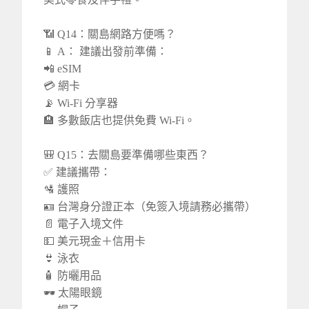
📶 Q14：關島網路方便嗎？
📱 A： 建議出發前準備：
📲 eSIM
💳 網卡
📡 Wi-Fi 分享器
🏨 多數飯店也提供免費 Wi-Fi。
🎒 Q15：去關島要準備哪些東西？
✅ 建議攜帶：
🛂 護照
🪪 台灣身分證正本（免簽入境請務必攜帶）
📄 電子入境文件
💵 美元現金＋信用卡
👙 泳衣
🧴 防曬用品
🕶️ 太陽眼鏡