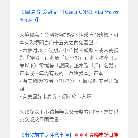
【關島免簽證計劃Guam CNMI Visa Waiver
Program】
入境關島：台灣護照旅客，搭乘直飛班機，可
享有入境關島四十五天之內免簽證。
• 六個月以上效期之中華民國護照 • 成人需攜
帶「護照」正本及「身分證」正本 • 孩童（14
歲以下）需攜帶「護照」正本及「戶口名簿」
正本或一年內有效的「戶籍謄本」正本
• 有美國簽證者（B1/B2），攜帶附美簽之護
照
• 有美國綠卡身分，須持綠卡入境
※18歲以下小孩若無與父母雙方同行，需提供
英文版父母同意書。
【出發前重要注意事項】
＊＊＊最晚申請日為