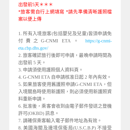
出發前5天＊＊＊
*旅客需自行上網填寫 *請先準備清晰護照檔
案以便上傳
1. 所有入境旅客(包括嬰兒及兒童)皆須申請免
付費之G-CNMI ETA。
https://g-cnmi-
eta.cbp.dhs.gov/
2. 旅客確認旅行後即可申請，最晚申請時間為
出發前 5 天。
3. 申請須使用護照個人資料頁。
4. G-CNMI ETA 自申請核准日起 2 年內有效。
5. 如果旅客使用舊護照申請G-CNMI ETA，但
入境關島時使用新護照，則必須使用新護照資
料重新申請。
6. 批准後，乘客會收到由電子郵件發送之登機
許可(OKBD) 訊息。
7. 請確保乘客輸入電子郵件地址為有效。
8. 美國海關及邊境保衛局(U.S.C.B.P) 不接受