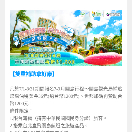
【雙重補助拿好康】
凡於7/1-8/31期間報名7-9月關島行程～關島觀光局補貼
您燃油稅美金36元(約台幣1200元)、世邦加碼再贊助台
幣1200元！
條件限定：
1.限台灣籍（持有中華民國國民身分證）旅客。
2.搭乘台北直飛關島航班之旅遊產品。