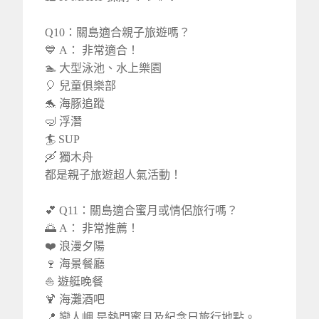
Q10：關島適合親子旅遊嗎？
💙 A： 非常適合！
🏊 大型泳池、水上樂園
🎈 兒童俱樂部
🐬 海豚追蹤
🤿 浮潛
🏄 SUP
🛶 獨木舟
都是親子旅遊超人氣活動！
💕 Q11：關島適合蜜月或情侶旅行嗎？
🌅 A： 非常推薦！
❤️ 浪漫夕陽
🍷 海景餐廳
⛵ 遊艇晚餐
🍹 海灘酒吧
📍 戀人岬 是熱門蜜月及紀念日旅行地點。