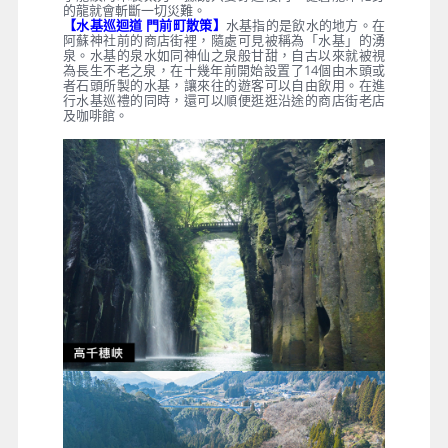
的龍就會斬斷一切災難。
【水基巡迴道 門前町散策】
水基指的是飲水的地方。在
阿蘇神社前的商店街裡，隨處可見被稱為「水基」的湧
泉。水基的泉水如同神仙之泉般甘甜，自古以來就被視
為長生不老之泉，在十幾年前開始設置了14個由木頭或
者石頭所製的水基，讓來往的遊客可以自由飲用。在進
行水基巡禮的同時，還可以順便逛逛沿途的商店街老店
及咖啡館。