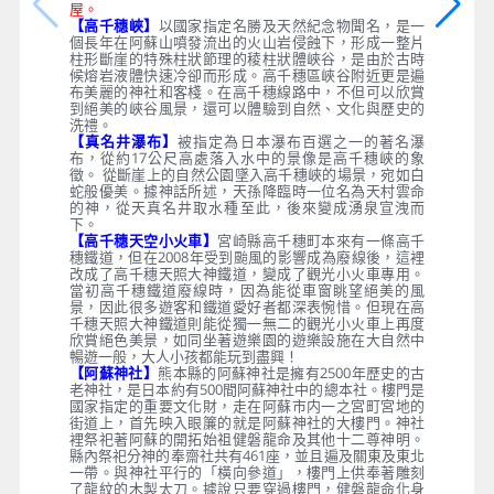
屋。
【高千穗峽】
以國家指定名勝及天然紀念物聞名，是一
個長年在阿蘇山噴發流出的火山岩侵蝕下，形成一整片
柱形斷崖的特殊柱狀節理的稜柱狀體峽谷，是由於古時
候熔岩液體快速冷卻而形成。高千穗區峽谷附近更是遍
布美麗的神社和客棧。在高千穗線路中，不但可以欣賞
到絕美的峽谷風景，還可以體驗到自然、文化與歷史的
洗禮。
【真名井瀑布】
被指定為日本瀑布百選之一的著名瀑
布，從約17公尺高處落入水中的景像是高千穗峽的象
徵。 從斷崖上的自然公園墜入高千穗峽的場景，宛如白
蛇般優美。據神話所述，天孫降臨時一位名為天村雲命
的神，從天真名井取水種至此，後來變成湧泉宣洩而
下。
【高千穗天空小火車】
宮崎縣高千穗町本來有一條高千
穗鐵道，但在2008年受到颱風的影響成為廢線後，這裡
改成了高千穗天照大神鐵道，變成了觀光小火車專用。
當初高千穗鐵道廢線時，因為能從車窗眺望絕美的風
景，因此很多遊客和鐵道愛好者都深表惋惜。但現在高
千穗天照大神鐵道則能從獨一無二的觀光小火車上再度
欣賞絕色美景，如同坐著遊樂園的遊樂設施在大自然中
暢遊一般，大人小孩都能玩到盡興！
【阿蘇神社】
熊本縣的阿蘇神社是擁有2500年歷史的古
老神社，是日本約有500間阿蘇神社中的總本社。樓門是
國家指定的重要文化財，走在阿蘇市内一之宮町宮地的
街道上，首先映入眼簾的就是阿蘇神社的大樓門。神社
裡祭祀著阿蘇的開拓始祖健磐龍命及其他十二尊神明。
縣內祭祀分神的奉齋社共有461座，並且遍及關東及東北
一帶。與神社平行的「橫向參道」，樓門上供奉著雕刻
了龍紋的木製太刀。據說只要穿過樓門，健磐龍命化身