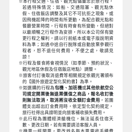
※本行程交通、住宿、觀光點儘量忠於原行程，
若遇特殊情況：如船、交通阻塞、觀光點休
假、住宿飯店調整及其它不可抗拒之現象，或
因飛機起降的時間有所更動，為配合觀光點和
餐廳營業時間，行程有時會有所變動，但絕對
以最順暢之行程作為安排，所以本公司保有變
更行程之權利，請以行前紙本或電子版說明資
料為準；如遇中途自行脫隊或自動放棄參觀行
程者，恕不退任何費用，不便之處，敬請見
諒！
※行程及餐食將會視情況（如季節、預約狀況、
觀光地區休假及住宿飯店地點）調整。
※旅客付訂後取消退費等相關規定依觀光署頒布
的【國外旅遊定型化契約書】為準。
※如選購的行程為
包機、加班機
或
其他依航空公
司規定開票後無退票價值之商品，報名收訂後
則無法取消，取消將沒收全額訂金費用
，若團
體支出超出訂金費用時，依定型化契約規定，
旅行社得出具證明並向旅客補收損失費用。
※此行程為團體經濟艙機位，無法延長住宿天
數、更改日期，若有需要請洽客服人員。
※機票一經開票，更改姓名每本票需收手續費