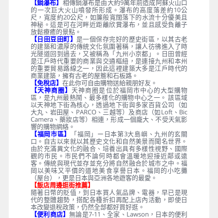
【鍋瀑布】
相傳鍋瀑布是由大約9萬年前造成阿蘇火山口
的一次巨大火山噴發所形成。瀑布的高度落差約10公
尺，寬度約20公尺，如簾般寬闊落下的水流十分優美且
神秘。這是可在河畔近距離欣賞瀑布，並且感受負離子
放鬆療癒的景點。
【日田豆田町】
是一個保存完好的歷史街區，以其古老
的建築和濃厚的傳統文化氛圍著稱，讓人彷彿進入了時
光隧道回到過去，又被稱為「九州小京都」。日田曾經
是江戶時代重要的商業與交通樞紐，是連接九州和本州
的重要貿易路線之一，因此這裡建築大多是江戶時代的
商業建築，擁有古老的屋簷和石板路。
【免稅店】
在此你可自由購物送給親朋好友。
【天神商圈】
天神商圈是位於福岡市中心的大型購物
區，是九州最熱鬧、最多樣化的購物中心之一。 該區域
以天神地下街為核心，透過地下街與多家百貨公司（如
大丸、岩田屋、PARCO、三越等）及商店（如Loft、Bic
Camera、藥妝店等）相連，形成一個龐大、不受天氣影
響的購物網絡。
【福岡市區】
「福岡」ー日本第3大島嶼、九州的玄關
口。自古以來就以其歷史文化和自然美景而聞名世界。
由於充滿異文化的融合、培養出具有多樣性視野、國際
觀的市民。市民們不論何時都會溫暖地迎接近鄰或遠
客。傳統與現代並存並充分將自然融合於城市之中。福
岡以美味又平價的道地美食享譽日本。福岡的小吃攤
（屋台），更是日本與亞洲各地遊客的最愛。
【飯店周邊逛街推薦】
隨著日幣的貶值，到日本買人氣品牌、電器，早已是現
代的整體趨勢，搭配各種折扣再配上店內活動，即使日
本改變退稅政策，仍然全部都好買好逛。
【便利商店】
無論是7-11、全家、Lawson，日本的便利