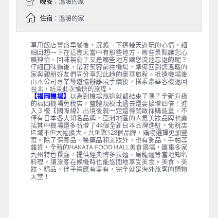
晚餐
：溫暖的家
住宿
：溫暖的家
享用飯店豐盛早餐後，沉澱一下這幾天遊玩的心情，細
細回想一下在這幾天當中有那些地方、哪些景點讓您心
曠神怡、回味無窮？又是哪些地方讓您流連忘返的呢？
仔細回味過後，帶著笑容前往機場，準備回到您溫暖的
家與親朋好友們同分享您此趟的豪華旅程。抵達機場後
由本公司專業導遊協辦離境手續後，搭乘豪華客機返回
台北，結束此次愉快的旅程。
【福岡機場】
以為到機場旅途就都結束了嗎？全新升級
的福岡機場免稅店，整體規模比過去還要擴增四倍！進
入３樓【國際線】出境後就一定還得開啟採購能量，不
僅有日本各大知名品牌，亞洲地區的人氣美妝品牌也囊
括其中機場還多新增了44個全新日本品牌進駐，免稅店
區域不但大幅擴大，共匯聚128個品牌，購物選擇更加豐
富。除了保養品、醫藥品和美妝外，也有飾品、手帕等
雜貨，全新的HAKATA FOOD HALL美食廣場，匯集多家
九州特色餐廳，提供經典博多拉麵、烏龍麵等當地知名
料理，讓旅客在候機時也能悠閒地享受美食。美食、美
妝、精品、伴手禮應有盡有，完全就是海外旅客的購物
天堂！