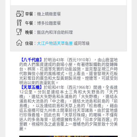
早餐
：機上精緻套餐
午餐
：博多拉麵套餐
晚餐
：飯店內和洋自助料理
住宿
：
大江戶物語天草龜屋
或同等級
【八千代座】
於明治43年（西元1910年），由山鹿當地
的商人們集資建成的劇場小屋。有著德製鐵軌的旋轉舞
台、桝席、花道等充實的功能設施，並完整呈現江戶時
代歌舞伎小屋的風格樣式。往上看去，還會發現天花板
光彩奪目的廣告和大型黃銅製吊燈、燈籠等，可感受到
明治以來的浪漫氣氛。
【天草五橋】
於昭和41年（西元1966年）開通，全長達
12公里。分別是連結本土三角和大矢野島的「天門
橋」，連結大矢野島和永浦島的「大矢野橋」，連結永
浦島和大池島的「中之橋」，連結大池島和前島的「前
島橋」，以及連結前島和天草上島的「松島橋」，藉由
這五座橋可從九州本土開車前往天草諸島。由於當地盛
行珍珠養殖，因此也有「天草珍珠線」的暱稱。不僅有
迷人的多島海景，這裡還擁有名列「日本夕陽百選」的
景觀，視線所及之處皆覆上一層橘色的夕陽景致十分美
麗。