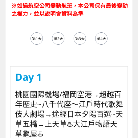
※如遇航空公司變動航班，本公司保有最後變動
之權力，並以說明會資料為準
第1天
第2天
第3天
第4天
第5天
Day 1
桃園國際機場/福岡空港→超越百
年歷史~八千代座～江戶時代歌舞
伎大劇場→途經日本夕陽百選~天
草五橋→上天草♨️大江戶物語天
草龜屋♨️