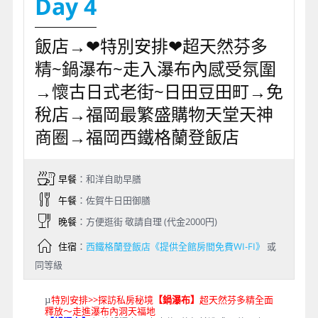
Day 4
飯店→❤特別安排❤超天然芬多
精~鍋瀑布~走入瀑布內感受氛圍
→懷古日式老街~日田豆田町→免
稅店→福岡最繁盛購物天堂天神
商圈→福岡西鐵格蘭登飯店
早餐
：和洋自助早膳
午餐
：佐賀牛日田御膳
晚餐
：方便逛街 敬請自理 (代金2000円)
住宿
：
西鐵格蘭登飯店《提供全館房間免費WI-FI》
或
同等級
特別安排>>探訪私房秘境
【鍋瀑布】
超天然芬多精全面
µ
釋放～走進瀑布內洞天福地