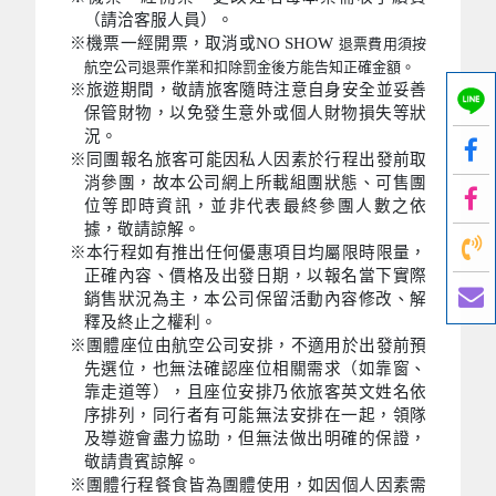
（請洽客服人員）。
※機票一經開票，取消或NO SHOW
退票費用須按
航空公司退票作業和扣除罰金後方能告知正確金額。
※旅遊期間，敬請旅客隨時注意自身安全並妥善
保管財物，以免發生意外或個人財物損失等狀
況。
※同團報名旅客可能因私人因素於行程出發前取
消參團，故本公司網上所載組團狀態、可售團
位等即時資訊，並非代表最終參團人數之依
據，敬請諒解。
※本行程如有推出任何優惠項目均屬限時限量，
正確內容、價格及出發日期，以報名當下實際
銷售狀況為主，本公司保留活動內容修改、解
釋及終止之權利。
※團體座位由航空公司安排，不適用於出發前預
先選位，也無法確認座位相關需求（如靠窗、
靠走道等），且座位安排乃依旅客英文姓名依
序排列，同行者有可能無法安排在一起，領隊
及導遊會盡力協助，但無法做出明確的保證，
敬請貴賓諒解。
※團體行程餐食皆為團體使用，如因個人因素需