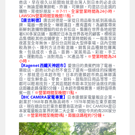
商店，早在很久以前開始就是台灣人到日本的必走店
家，無論是糖果餅乾、炸雞、可樂餅，均是訪日走跳的
購物、宵夜好朋友。
※7-11、全家營業時間為24小時，
LAWSON營業時間至晚間11點。
【唐吉軻德】
唐吉訶德是一家從日用品衛生紙到高級品
牌、電器一應俱全，琳瑯滿目，應有盡有！為顧客帶來
新鮮刺激購物體驗的綜合折扣店。集團在世界各地經營
著630多家店鋪，服務於日本及世界各地的顧客。標榜貨
品售價較其他店鋪便宜，其營業時間較長，一般直至深
夜甚至全年無休。部份分店附設大型停車場。店內空間
較為狹小、陳列方法亦較混雜。銷售貨品種類包羅萬
象，包括成衣、食品、首飾、家居用品、彩妝、手工
具、運動用品、派對用品、3C產品等。
※營業時間為24
小時。
【Ragenet西鐵天神超市】
愛旅日的貴賓們除了電器、
藥妝店、超商以外必然不會忘了還有一個絕佳的採購地
方，那就是日本超市啦！日本的連鎖超市商品琳瑯滿
目，從生鮮食品、零食、飲料、甜點到日用品等等，您
都可以輕易找到，尤其這間超市距本次加好油居住的飯
店距離走路僅需5分鐘，日本超市價格實惠，絕對值得貴
賓一逛！
※營業時間至晚間11點。
【BIC CAMERA家電專賣】
日本連鎖家電量販店企業。
創業於1968年群馬縣高崎市，1978年開始在東京都開
店，現在總店位於東京都豐島區池袋。BIC CAMERA是日
本家電量販店業界的第二大企業，現如今共約有200家分
店，
※營業時間至晚間9點，距飯店路程約7分鐘。