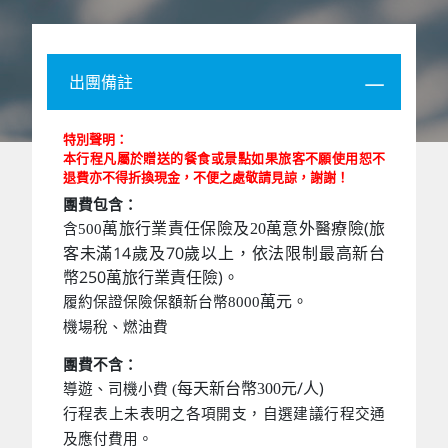
出團備註
特別聲明：
本行程凡屬於贈送的餐食或景點如果旅客不願使用恕不
退費亦不得折換現金，不便之處敬請見諒，謝謝！
團費包含：
萬意外醫療險(旅
萬旅行業責任保險及20
含500
客未滿14歲及70歲以上，依法限制最高新台
幣250萬旅行業責任險)。
萬元。
履約保證保險保額新台幣8000
機場稅、燃油費
團費不含：
元/人)
每天新台幣300
導遊、司機小費 (
行程表上未表明之各項開支，自選建議行程交通
及應付費用。