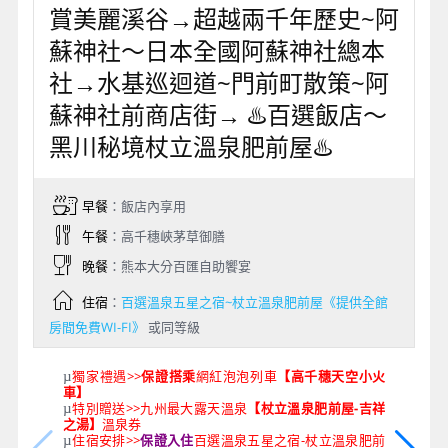
賞美麗溪谷→超越兩千年歷史~阿
蘇神社～日本全國阿蘇神社總本
社→水基巡迴道~門前町散策~阿
蘇神社前商店街→ ♨️百選飯店～
黑川秘境杖立溫泉肥前屋♨️
早餐
：飯店內享用
午餐
：高千穗峽茅草御膳
晚餐
：熊本大分百匯自助饗宴
住宿
：
百選溫泉五星之宿~杖立溫泉肥前屋《提供全館
房間免費WI-FI》
或同等級
獨家禮遇>>
保證搭乘
網紅泡泡列車
【高千穗天空小火
µ
車】
特別贈送>>九州最大露天溫泉
【杖立溫泉肥前屋-吉祥
µ
之湯】
溫泉券
住宿安排>>
保證入住
百選溫泉五星之宿-杖立溫泉肥前
µ