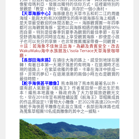
像聖母瑪利亞，發展出獨特的信仰方式，這裡最特別的
景觀是「教堂、神社、寺廟」共存於一個小漁村。
【天草海豚中心】
海豚棲息在天草市五和町二江的周邊
海域、能與大約有200頭野生的南半道海豚在海上相遇，
是天草最受歡迎的休閒活動之一。海豚觀賞團一年四季
都可出海觀賞海豚，當地以與海豚相遇的機率超過90％
而自豪。特別是從春季到夏季為觀賞的最佳季節。在享
受舒適海風的同時並在船上享受觀賞海豚，即使是小孩
子也可以充分的享樂，也非常推薦攜家帶眷一同觀賞。
※註：若海象不佳無法出海，為顧及貴賓安全，改去
WakuWaku海中水族館及L'isola Terrace天草海景咖啡
廳。
【長部田海床路】
在通往大海的路上，感受到地球在運
轉！有著日本第一大潮汐落差的有明海，在退潮時才出
現的道路上，在紫菜收穫的季節，卡車在海洋中排成一
排，非常的夢幻。在退潮漲潮的兩個小時左右是觀賞的
最佳時間。
【舵手海俠甚平雕像】
熊本縣除了熊本熊最著名以外，
還有超人氣動漫《航海王》作者尾田榮一郎出生於熊
本！繼熊本地震後，縣政府為了大力發揚旅遊觀光文
化，早在2018年宣布將陸續設置《航海王》草帽團成員
的作品原設定1:1實物大小雕像，於2022年高達220cm的
操舵手海俠甚平雕像在此設立落成，長部田海床路也成
為蒐集草帽團10名成員雕像的其中之一據點。