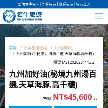
部落客專區
同業專區
企業專區
會員登入
清倉促銷
日本專館
首頁
日本旅遊行程
九州加好油
九州加好油(秘境九州湯百選.天草海豚.高千穗)
郵輪假期
團號 MST2026261113G
海島假期
九州加好油(秘境九州湯百
韓國
選.天草海豚.高千穗)
東南亞
NT$45,600
售價
起
美加紐澳