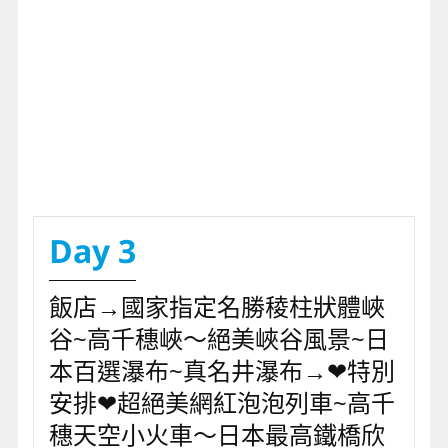
Day 3
飯店→國家指定名勝稜柱狀體峽
谷~高千穗峽～絕美峽谷風景~日
本百選瀑布~真名井瀑布→❤特別
安排❤超絕美網紅泡泡列車~高千
穗天空小火車～日本最高鐵橋欣