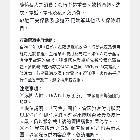
純係私人之消費：如行李超重費、飲料酒類、洗
衣、電話、電報及私人交通費。
旅遊平安保險及旅遊不便險等其他私人保險項
目。
行動電源使用規範：
自2025年3月1日起，為確保飛航安全，行動電源及備用
鋰電池於航程中全程禁止使用及充電。如個人電子產品
有使用電源的需求，建議您在登機前先將設備充滿電
量。多數機型座椅亦提供AC插座及USB(Type A)充電孔，
請注意，行動電源及備用鋰電池不得託運，應作為手提
行李並妥善放置、避免擠壓或受損。
注意事項：
※成團人數：16
人以上方可成行，並派隨團導遊隨行
服務。
※機位說明：「可售」團位，會因旅客付訂狀況
與取消而有即時增減。確定出團與否及最終成行
人數，仍以報名截止後的實際銷售結果為準。。
※本行程表所示之景點飯店餐食照片均為示意
圖，以實際提供內容為準，敬請理解。