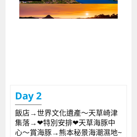
Day 2
飯店→世界文化遺產～天草崎津
集落→❤特別安排❤天草海豚中
心～賞海豚→熊本秘景海潮濕地~