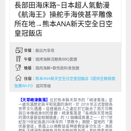
長部田海床路~日本超人氣動漫
《航海王》操舵手海俠甚平雕像
所在地→熊本ANA新天空全日空
皇冠飯店
早餐
：飯店內享用
午餐
：燒烤海鮮活鮑魚BBQ套膳
晚餐
：燒肉海鮮+軟性飲料食放題
住宿
：
熊本ANA新天空全日空皇冠飯店《提供全館房間
免費WI-FI》
或同等級
【天草崎津集落】
位於熊本縣天草市的「崎津集落」是
一處充滿歷史與平和氛圍的漁村，於 2018 年正式登錄為
世界文化遺產。這裡最迷人之處在於它融合了西方宗教
與日本傳統漁村的景觀。崎津集落是「長崎與天草地區
的潛伏基督徒相關遺產」的 12 個構成資產之一，於17世
紀至19世紀長達250多年的「禁教令」期間，當地的「潛
伏基督徒」表面上以佛教徒或神道教徒身分生活，漁民
們私下透過對著鮑魚貝殼內側紋路祈禱，其紋路看起來