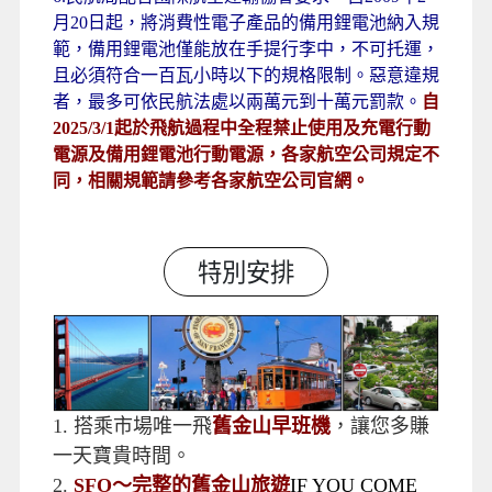
月20日起，將消費性電子產品的備用鋰電池納入規
範，備用鋰電池僅能放在手提行李中，不可托運，
且必須符合一百瓦小時以下的規格限制。惡意違規
者，最多可依民航法處以兩萬元到十萬元罰款。
自
2025/3/1起於飛航過程中全程禁止使用及充電行動
電源及備用鋰電池行動電源，各家航空公司規定不
同，相關規範請參考各家航空公司官網。
特別安排
1.
搭乘市場唯一飛
舊金山早班機
，讓您多賺
一天寶貴時間。
2.
SFO〜完整的舊金山旅遊
IF YOU COME