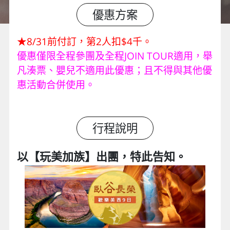
優惠方案
★8/31前付訂，第2人扣$4千。
優惠僅限全程參團及全程JOIN TOUR適用，舉
凡湊票、嬰兒不適用此優惠；且不得與其他優
惠活動合併使用。
行程說明
以【玩美加族】出團，特此告知。