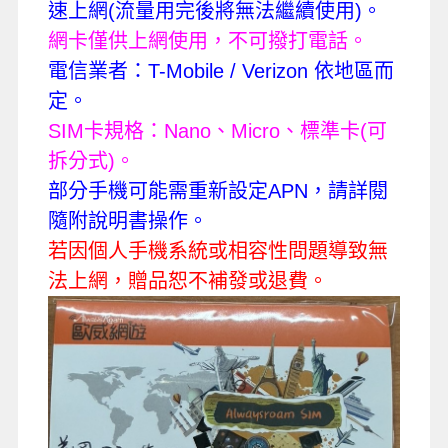
速上網
(
流量用完後將無法繼續使用
)
。
網卡僅供上網使用，不可撥打電話。
電信業者：
T-Mobile / Verizon
依地區而
定。
SIM
卡規格：
Nano
、
Micro
、標準卡
(
可
拆分式
)
。
部分手機可能需重新設定
APN
，請詳閱
隨附說明書操作。
若因個人手機系統或相容性問題導致無
法上網，贈品恕不補發或退費。