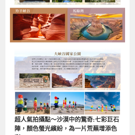
超人氣拍攝點～沙漠中的驚奇:七彩巨石
陣，顏色螢光繽紛，為一片荒蕪增添色