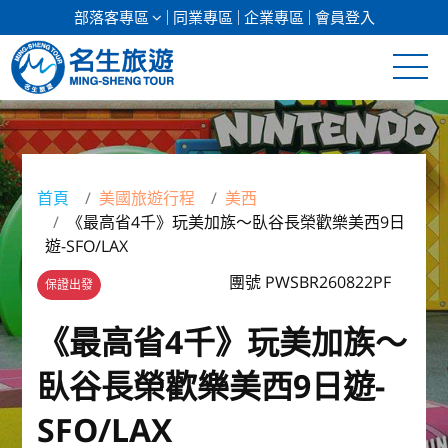
部落客專區
同業專區
企業專區
會員登入
清倉促銷
日本專館
首頁
美國旅遊行程
美西
《最高省4千》玩美加族～臥谷長榮歡樂美西9日
郵輪假期
遊-SFO/LAX
海島假期
團號 PWSBR260822PF
保證出發
韓國
《最高省4千》玩美加族～
臥谷長榮歡樂美西9日遊-
東南亞
SFO/LAX
美加紐澳