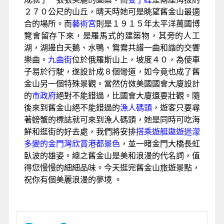
２７０公尺的山丘，晴天時她可是眺望舊金山最適
合的場所。而
藝術宮
則是１９１５年太平洋萬國博
覽會留存下來，是羅馬式的建築物，其旁的人工
湖，湖邊白天鵝、水鴨、鴛鴦共譜一曲和諧的交響
樂曲。
九曲街
位於俄羅斯山上，坡度４０，為使車
子易於行駛，遂設計成８個彎道，如今竟也成了舊
金山另一個特殊景觀。當然仿傚美國國會大廈設計
的
市政府
絕對不能錯過，比國會大廈還要壯觀。隨
後來到舊金山絕不能錯過的
漁人碼頭
，遊客只要尋
著螃蟹的標誌就可來到漁人碼頭，她是同時可吃海
鮮和逛街的好去處，我們將安排
搭乘遊艇遨遊迷濛
多變的金門灣欣賞港都景色
，並一睹金門大橋長虹
臥波的雄姿。總之舊金山是美和浪漫的代名詞，值
得您慢慢的細細品味。今天逛完舊金山旅遊景點，
祝你有個美麗浪漫的夢境 。