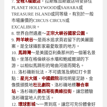
7.
全程A檔飯店
，拉斯維加斯飯店特安排住
PLANET HOLLYWOOD或SAHARA或
TREASURE ISLAND或同等級，有別於一般
市場廉價的CIRCUS CIRCUS或
EXCALIBUR。
8.
世界自然遺產～
正宗大峽谷國家公園
。
9.
羚羊峽谷
～是雨水追求頁岩留下的美麗圖
案，是全球攝影家最愛取景的地方。
10.
馬蹄灣
～是美國亞利桑那州的一個著名景
點，坐落在格倫峽谷水壩和鮑威爾湖的下
游，以相似馬蹄形的彎曲河道而聞名。
11.
洛杉磯新玩法，不可遺落及網紅打卡景
點：
星光大道
、
中國戲院
尋找明星足跡、金
像獎頒獎地
杜比劇院
、洛杉磯地標
聯合車
站
、洛杉磯的
墨西哥街奧維拉街
，讓您體驗
洛杉磯當地人的生活。
12.
環球影城
～一票到底，讓您可充份體會好