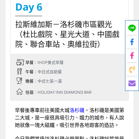
Day 6
拉斯維加斯－洛杉磯市區觀光
（杜比戲院、星光大道、中國戲
院、聯合車站、奧維拉街）
早餐
：IHOP美式早餐
午餐
：中日式自助餐
晚餐
：中式七菜一湯
住宿
：HOLIDAY INN DIAMOND BAR
早餐後專車前往美國大城
洛杉磯
，洛杉磯是美國第
二大城，是一座很具吸引力、媚力的城市，有人說
她就像一塊大磁鐵，吸引世界各地遊客的造訪。
今日我們將造訪洛杉磯必遊景點，洛杉磯好萊塢是