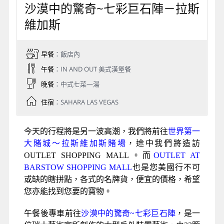
沙漠中的驚奇~七彩巨石陣－拉斯
維加斯
早餐
：飯店內
午餐
：IN AND OUT 美式漢堡餐
晚餐
：中式七菜一湯
住宿
：SAHARA LAS VEGAS
今天的行程將是另一波高潮，我們將前往
世界第一
大賭城～拉斯維加斯賭場
，途中我們將造訪
OUTLET SHOPPING MALL。而
OUTLET AT
BARSTOW SHOPPING MALL
也是您美國行不可
或缺的瞎拼點，各式的名牌貨，便宜的價格，希望
您亦能找到您要的寶物。
午餐後專車前往
沙漠中的驚奇~七彩巨石陣
，是一