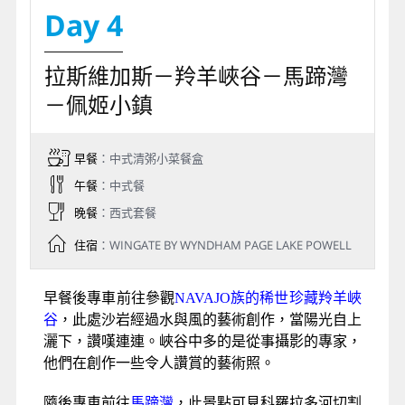
Day 4
拉斯維加斯－羚羊峽谷－馬蹄灣
－佩姬小鎮
早餐
：中式清粥小菜餐盒
午餐
：中式餐
晚餐
：西式套餐
住宿
：WINGATE BY WYNDHAM PAGE LAKE POWELL
早餐後專車前往參觀
NAVAJO族的稀世珍藏羚羊峽
谷
，此處沙岩經過水與風的藝術創作，當陽光自上
灑下，讚嘆連連。峽谷中多的是從事攝影的專家，
他們在創作一些令人讚賞的藝術照。
隨後專車前往
馬蹄灣
，此景點可見科羅拉多河切割