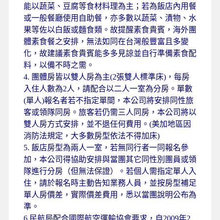
能以蔬菜、豆腐等食材料理為主；若為飯店內用餐
或一般餐廳使用自助餐，亦多數以蔬菜、漬物、水
果等佐以白飯或麵食類。故提醒素食貴賓，海外團
體素食餐之安排，無法如同在台灣般豐富且多變
化，故建議素食貴賓能多多見諒並自行準備素食配
料，以備不時之需。
4. 團體房皆以雙人房為主(2張雙人標準床)，每房
入住人數為2人，請配合以二人一室為分房。單數
(單人)報名者若不指定單間，本公司將安排同性旅
客或領隊同房。旅客若仍需三人同房，本公司將以
雙人房方式安排，並不退任何費用。(美加地區因
消防法規定，大多數房型依法不得加床)
5. 飯店房型為兩人一室，若無同行者一同報名參
加，本公司得協助安排與當團其它同性別團員或領
隊進行分房（但無法保證）。若個人需指定單人入
住，請於報名時主動告知業務人員，並按房型補足
單人房價差，實際價差費用，悉以當團說明公布為
準。
6.民航局配合國際航空運輸協會要求，自2009年2