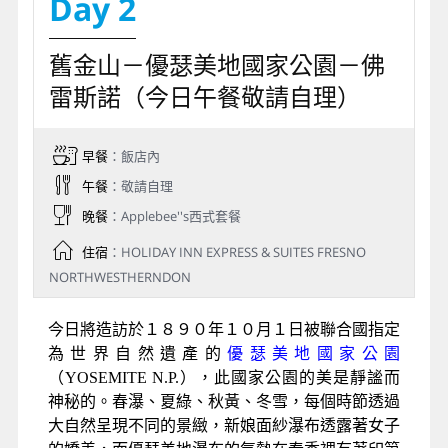
Day 2
舊金山－優瑟美地國家公園－佛
雷斯諾（今日午餐敬請自理）
早餐
：飯店內
午餐
：敬請自理
晚餐
：Applebee''s西式套餐
住宿
：HOLIDAY INN EXPRESS & SUITES FRESNO
NORTHWESTHERNDON
今日將造訪於１８９０年１０月１日被聯合國指定
為世界自然遺產的
優瑟美地國家公園
（YOSEMITE N.P.），此國家公園的美是靜謐而
神秘的。春瀑、夏綠、秋黃、冬雪，每個時節透過
大自然呈現不同的景緻，新娘面紗瀑布透露著女子