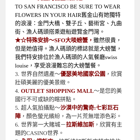
TO SAN FRANCISCO BE SURE TO WEAR
FLOWERS IN YOUR HAIR舊金山有她獨特
的浪漫：金門大橋、雙子丘、藝術宮、九曲
街、漁人碼頭搭乘遊船遊覽金門灣。
★☆特殊安排〜SFO大啖螃蟹，
雖然很貴，
但是她值得。漁人碼頭的標誌就是大螃蟹，
我們特安排位於漁人碼頭的人氣餐廳swiss
louise，享受浪漫難忘的大螃蟹餐。
3.
世界自然遺產～
優瑟美地國家公園
，欣賞
壯碩美麗的優美景緻。
4.
OUTLET SHOPPING MALL
～是您的美
國行不可或缺的瞎拼點。
5.
超人氣拍攝點～
沙漠中的驚奇:七彩巨石
陣
，顏色螢光繽紛，為一片荒無增添色彩。
6.
世界第一大賭城－
拉斯維加斯
，欣賞有主
題的CASINO世界。