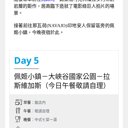
岩層的鉅作，居高臨下造就了電影綠巨人拍片的場
景。
接著前往那瓦荷(NAVAJO)印地安人保留區旁的佩
姬小鎮，今晚夜宿於此。
Day 5
佩姬小鎮－大峽谷國家公園－拉
斯維加斯（今日午餐敬請自理）
早餐
：飯店內
午餐
：敬請自理
晚餐
：中式七菜一湯