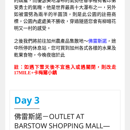
的嬌羞，而優瑟美地瀑布的氣勢在春季裡有著印第
安勇士的氣魄，他是世界最高十大瀑布之一，另外
如被雷劈為兩半的半圓頂，則是此公園的註冊商
標，公園內處處美不勝收，穿過隧道您會有柳暗花
明又一村的感受。
之後我們將前往加州農產品集散地～
佛雷斯諾
，途
中所停的休息站，您可買到加州各式各樣的水果及
乾果食物，今晚夜宿於此
註：如遇下雪天後不宜進入或遇關閉，則改走
17MILE+卡梅爾小鎮
Day 3
佛雷斯諾－OUTLET AT
BARSTOW SHOPPING MALL—