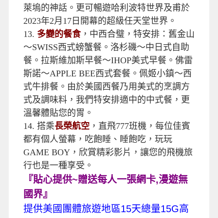
萊塢的神話。更可暢遊哈利波特世界及甫於
2023年2月17日開幕的超級任天堂世界。
13.
多變的餐食
，中西合璧，特安排：舊金山
〜SWISS西式螃蟹餐。洛杉磯〜中日式自助
餐。拉斯維加斯早餐〜IHOP美式早餐。佛雷
斯諾〜APPLE BEE西式套餐。佩姬小鎮〜西
式牛排餐。由於美國西餐乃用美式的烹調方
式及調味料，我們特安排適中的中式餐，更
溫馨體貼您的胃。
14.
搭乘
長榮航空
，直飛777班機，每位佳賓
都有個人螢幕，吃飽睡、睡飽吃，玩玩
GAME BOY，欣賞精彩影片，讓您的飛機旅
行也是一種享受。
『貼心提供
~
贈送每人一張網卡
,
漫遊無
國界』
提供美國團體旅遊地區
15
天總量
15G
高