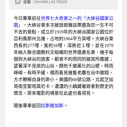
住宿
：SAHARA LAS VEGAS
今日專車前往
世界七大奇景之一的「大峽谷國家公
園」
，大峽谷曾多次被旅遊雜誌票選為您一生不可
不去的景點，成立於1919年的大峽谷國家公園位於
亞利桑那州北邊，占地約1904平方英哩。大峽谷東
西長約277哩，寬約18哩，深將近１哩，並在1979
年納入聯合國教科文組織的世界遺產名單，幾乎每
個到大峽谷的旅客，都會不約而同的被其所震撼；
望著深不見底的山谷，顏色千變萬化的山壁，時而
崢嶸，有時平緩，偶而看見幾隻老鷹在谷中遨翔，
方才瞭解自身的渺小。美國的66號公路，北起芝加
哥南至聖塔莫尼卡，濃濃的小鎮藏著遊者對歷史的
懷念，原來電影的場景在此處也看得見。
隨後專車返回
拉斯維加斯
。