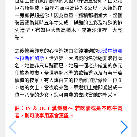
位瑞士藝術家所創作的大型戶外裝置藝術，由33顆
巨石所組成，每座石頭柱高達7~9公尺，人類站在
一旁顯得超迷你！因為重量、體積都相當大，整個
裝置藝術耗時五年才完成！鮮豔的色彩及特殊的排
列造型，宛如巨大樂高積木，成為沙漠裡一大亮
點。
之後懷著興奮的心情造訪由金錢堆砌的
沙漠中綠洲
～拉斯維加斯
，世界第一大賭城的名號絕非浪得虛
名，她並非只有賭而已，她是一個老少咸宜的多元
化旅遊城市，全世界超水準的歌舞秀以及有著千萬
價值的夜景，有人說白天的拉斯維加斯像極一位８
０歲的女士，當夜晚來臨，華燈初上她即蛻變成一
位十八歲的少女，您可自費的去欣賞她的丰采。
註：IN ＆ OUT 漢堡餐～ 若吃素或是不吃牛肉
者，則可改享用素食漢堡 。