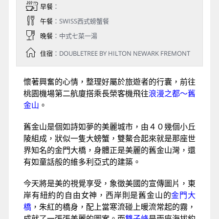
早餐
：
午餐
：SWISS西式螃蟹餐
晚餐
：中式七菜一湯
住宿
：DOUBLETREE BY HILTON NEWARK FREMONT
懷著興奮的心情，整理好屬於旅遊者的行囊，前往
桃園機場第二航廈搭乘長榮客機飛往
浪漫之都～舊
金山
。
舊金山是個如詩如夢的美麗城市，由４０幾個小丘
陵組成，狀似一隻大螃蟹，雙鰲合起來就是那座世
界知名的金門大橋，身體正是美麗的舊金山灣，還
有如童話般的維多利亞式的建築。
今天將是美的視覺享受，象徵美國的宣傳圖片，東
岸有紐約的自由女神，西岸則是舊金山的
金門大
橋
，朱紅的橋身，配上當寒流碰上暖流常起的霧，
成就了一張張美麗的圖案。而
雙子峰
是兩座海拔約