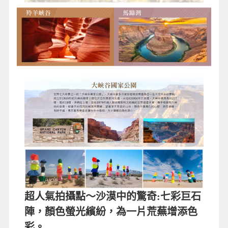
超人氣拍攝點～沙漠中的驚奇:七彩巨石
陣，顏色螢光繽紛，為一片荒蕪增添色
彩。