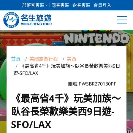
部落客專區
同業專區
企業專區
會員登入
清倉促銷
日本專館
首頁
美國旅遊行程
美西
《最高省4千》玩美加族～臥谷長榮歡樂美西9日
郵輪假期
遊-SFO/LAX
海島假期
團號 PWSBR270130PF
《最高省4千》玩美加族～
韓國
臥谷長榮歡樂美西9日遊-
東南亞
SFO/LAX
美加紐澳