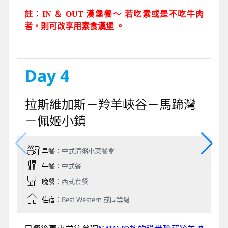
註：IN ＆ OUT 漢堡餐～ 若吃素或是不吃牛肉
者，則可改享用素食漢堡 。
Day 4
拉斯維加斯－羚羊峽谷－馬蹄灣
－佩姬小鎮
早餐
：中式清粥小菜餐盒
午餐
：中式餐
晚餐
：西式套餐
住宿
：Best Western 或同等級