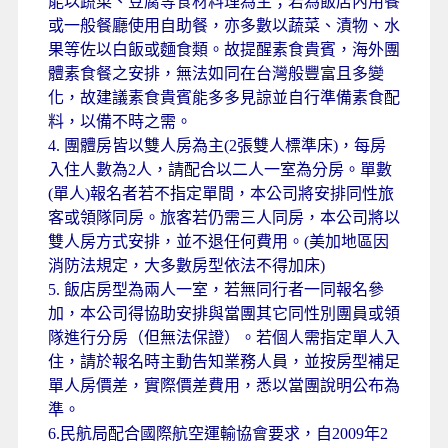
能以蔬菜、豆腐等食材料理為主；若為飯店內用餐
或一般餐廳使用自助餐，亦多數以蔬菜、漬物、水
果等佐以白飯或麵食類。故提醒素食貴賓，海外團
體素食餐之安排，無法如同在台灣般豐富且多變
化，故建議素食貴賓能多多見諒並自行準備素食配
料，以備不時之需。
4. 團體房皆以雙人房為主(2張雙人標準床)，每房
入住人數為2人，請配合以二人一室為分房。單數
(單人)報名者若不指定單間，本公司將安排同性旅
客或領隊同房。旅客若仍需三人同房，本公司將以
雙人房方式安排，並不退任何費用。(美加地區因
消防法規定，大多數房型依法不得加床)
5. 飯店房型為兩人一室，若無同行者一同報名參
加，本公司得協助安排與當團其它同性別團員或領
隊進行分房（但無法保證）。若個人需指定單人入
住，請於報名時主動告知業務人員，並按房型補足
單人房價差，實際價差費用，悉以當團說明公布為
準。
6.民航局配合國際航空運輸協會要求，自2009年2