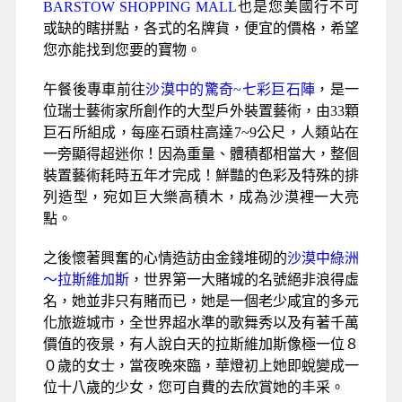
BARSTOW SHOPPING MALL
也是您美國行不可
或缺的瞎拼點，各式的名牌貨，便宜的價格，希望
您亦能找到您要的寶物。
午餐後專車前往
沙漠中的驚奇~七彩巨石陣
，是一
位瑞士藝術家所創作的大型戶外裝置藝術，由33顆
巨石所組成，每座石頭柱高達7~9公尺，人類站在
一旁顯得超迷你！因為重量、體積都相當大，整個
裝置藝術耗時五年才完成！鮮豔的色彩及特殊的排
列造型，宛如巨大樂高積木，成為沙漠裡一大亮
點。
之後懷著興奮的心情造訪由金錢堆砌的
沙漠中綠洲
～拉斯維加斯
，世界第一大賭城的名號絕非浪得虛
名，她並非只有賭而已，她是一個老少咸宜的多元
化旅遊城市，全世界超水準的歌舞秀以及有著千萬
價值的夜景，有人說白天的拉斯維加斯像極一位８
０歲的女士，當夜晚來臨，華燈初上她即蛻變成一
位十八歲的少女，您可自費的去欣賞她的丰采。