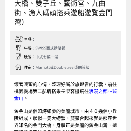
大橋、雙子丘、藝術宮、九曲
街、漁人碼頭搭乘遊船遊覽金門
灣）
早餐
：
午餐
：SWISS西式螃蟹餐
晚餐
：中式七菜一湯
住宿
：Marriott或Doubletree 或同等級
懷著興奮的心情，整理好屬於旅遊者的行囊，前往
桃園機場第二航廈搭乘長榮客機飛往
浪漫之都～舊
金山
。
舊金山是個如詩如夢的美麗城市，由４０幾個小丘
陵組成，狀似一隻大螃蟹，雙鰲合起來就是那座世
界知名的金門大橋，身體正是美麗的舊金山灣，還