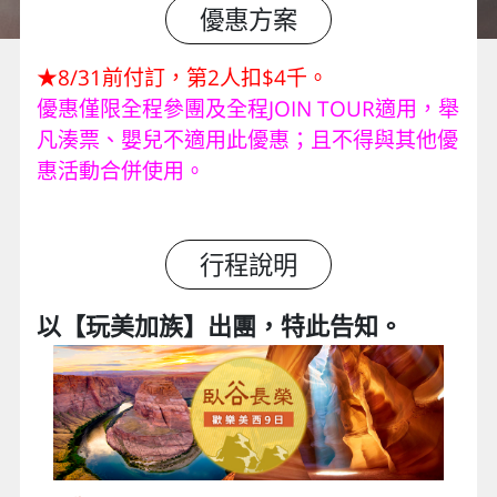
優惠方案
★8/31前付訂，第2人扣$4千。
優惠僅限全程參團及全程JOIN TOUR適用，舉
凡湊票、嬰兒不適用此優惠；且不得與其他優
惠活動合併使用。
行程說明
以【玩美加族】出團，特此告知。