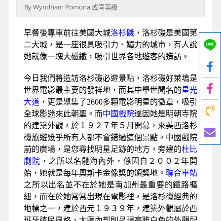
By Wyndham Pomona 或同等級
早餐後專車前往美國大城
洛杉磯
，洛杉磯是美國第
二大城，是一座很具吸引力、媚力的城市，有人說
她就像一塊大磁鐵，吸引世界各地遊客的造訪。
今日我們將造訪洛杉磯必遊景點，洛杉磯好萊塢是
世界電影最主要的發祥地，而其中舉世聞名的
星光
大道
，更是聚集了2600多顆電影明星的徽章，吸引
全球影迷來此朝聖。而
中國戲院
遂因她是明朝寺院
的建築外觀，於１９２７年５月開幕，來美西洛杉
磯旅遊幾乎所有人都不會錯過這個景點。中國戲院
前的廣場，是您尋找明星足跡的地方。旁邊的
杜比
劇院
，之所以名馳海內外，係因自２００２年開
始，她就是每年奧斯卡金像獎的頒獎地。
聯合車站
之所以出名並不在於她是南加州最重要的鐵路樞
紐，而在於她常常出現在電影裡，是洛杉磯經典的
地標之一，建於西元１９３９年，建築外觀屬於西
班牙殖民風格，大廳內部則呈現高雅白色的外觀配