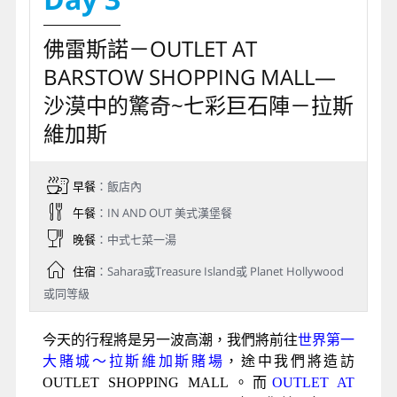
佛雷斯諾－OUTLET AT
BARSTOW SHOPPING MALL—
沙漠中的驚奇~七彩巨石陣－拉斯
維加斯
早餐
：飯店內
午餐
：IN AND OUT 美式漢堡餐
晚餐
：中式七菜一湯
住宿
：Sahara或Treasure Island或 Planet Hollywood
或同等級
今天的行程將是另一波高潮，我們將前往
世界第一
大賭城～拉斯維加斯賭場
，途中我們將造訪
OUTLET SHOPPING MALL。而
OUTLET AT