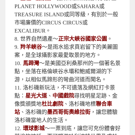
PLANET HOLLYWOOD或SAHARA或
TREASURE ISLAND或同等級，有別於一般
市場廉價的CIRCUS CIRCUS或
EXCALIBUR。
8.
世界自然遺產～
正宗大峽谷國家公園
。
9.
羚羊峽谷
～是雨水追求頁岩留下的美麗圖
案，是全球攝影家最愛取景的地方。
10.
馬蹄灣
～是美國亞利桑那州的一個著名景
點，坐落在格倫峽谷水壩和鮑威爾湖的下
游，以相似馬蹄形的彎曲河道而聞名。
11.
洛杉磯新玩法，不可遺落及網紅打卡景
點：
星光大道
、
中國戲院
尋找明星足跡、金
像獎頒獎地
杜比劇院
、洛杉磯地標
聯合車
站
、洛杉磯的
墨西哥街奧維拉街
，讓您體驗
洛杉磯當地人的生活。
12.
環球影城
～一票到底，讓您可充份體會好