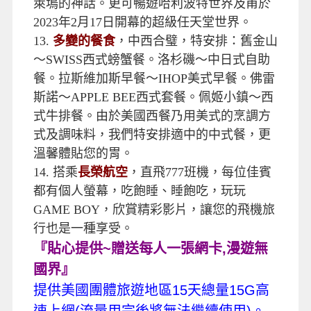
萊塢的神話。更可暢遊哈利波特世界及甫於
2023年2月17日開幕的超級任天堂世界。
13.
多變的餐食
，中西合璧，特安排：舊金山
〜SWISS西式螃蟹餐。洛杉磯〜中日式自助
餐。拉斯維加斯早餐〜IHOP美式早餐。佛雷
斯諾〜APPLE BEE西式套餐。佩姬小鎮〜西
式牛排餐。由於美國西餐乃用美式的烹調方
式及調味料，我們特安排適中的中式餐，更
溫馨體貼您的胃。
14.
搭乘
長榮航空
，直飛777班機，每位佳賓
都有個人螢幕，吃飽睡、睡飽吃，玩玩
GAME BOY，欣賞精彩影片，讓您的飛機旅
行也是一種享受。
『貼心提供
~
贈送每人一張網卡
,
漫遊無
國界』
提供美國團體旅遊地區
15
天總量
15G
高
速上網
(
流量用完後將無法繼續使用
)
。