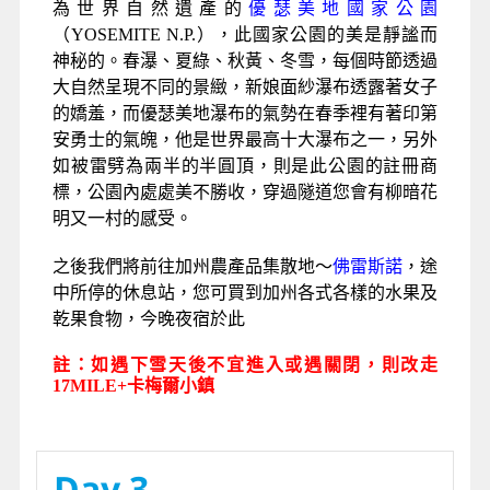
為世界自然遺產的
優瑟美地國家公園
（YOSEMITE N.P.），此國家公園的美是靜謐而
神秘的。春瀑、夏綠、秋黃、冬雪，每個時節透過
大自然呈現不同的景緻，新娘面紗瀑布透露著女子
的嬌羞，而優瑟美地瀑布的氣勢在春季裡有著印第
安勇士的氣魄，他是世界最高十大瀑布之一，另外
如被雷劈為兩半的半圓頂，則是此公園的註冊商
標，公園內處處美不勝收，穿過隧道您會有柳暗花
明又一村的感受。
之後我們將前往加州農產品集散地～
佛雷斯諾
，途
中所停的休息站，您可買到加州各式各樣的水果及
乾果食物，今晚夜宿於此
註：如遇下雪天後不宜進入或遇關閉，則改走
17MILE+卡梅爾小鎮
Day 3