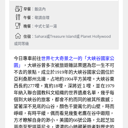
早餐
：飯店內
午餐
：敬請自理
晚餐
：中式七菜一湯
住宿
：Sahara或Treasure Island或 Planet Hollywood
或同等級
今日專車前往
世界七大奇景之一的「大峽谷國家公
園」
，大峽谷曾多次被旅遊雜誌票選為您一生不可
不去的景點，成立於1919年的大峽谷國家公園位於
亞利桑那州北邊，占地約1904平方英哩。大峽谷東
西長約277哩，寬約18哩，深將近１哩，並在1979
年納入聯合國教科文組織的世界遺產名單，幾乎每
個到大峽谷的旅客，都會不約而同的被其所震撼；
望著深不見底的山谷，顏色千變萬化的山壁，時而
崢嶸，有時平緩，偶而看見幾隻老鷹在谷中遨翔，
方才瞭解自身的渺小。美國的66號公路，北起芝加
哥南至聖塔莫尼卡，濃濃的小鎮藏著遊者對歷史的