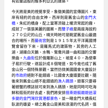
有如童話般的維多利亞式的建築。
今天將是美的視覺享受，象徵美國的宣傳圖片，東
岸有紐約的自由女神，西岸則是舊金山的
金門大
橋
，朱紅的橋身，配上當寒流碰上暖流常起的霧，
成就了一張張美麗的圖案。而
雙子峰
是兩座海拔約
２７０公尺的山丘，晴天時她可是眺望舊金山最適
合的場所。而
藝術宮
則是１９１５年太平洋萬國博
覽會留存下來，是羅馬式的建築物，其旁的人工
湖，湖邊白天鵝、水鴨、鴛鴦共譜一曲和諧的交響
樂曲。
九曲街
位於俄羅斯山上，坡度４０，為使車
子易於行駛，遂設計成８個彎道，如今竟也成了舊
金山另一個特殊景觀。當然仿傚美國國會大廈設計
的
市政府
絕對不能錯過，比國會大廈還要壯觀。隨
後來到舊金山絕不能錯過的
漁人碼頭
，遊客只要尋
著螃蟹的標誌就可來到漁人碼頭，她是同時可吃海
鮮和逛街的好去處，我們將安排
搭乘遊艇遨遊迷濛
多變的金門灣欣賞港都景色
，並一睹金門大橋長虹
臥波的雄姿。總之舊金山是美和浪漫的代名詞，值