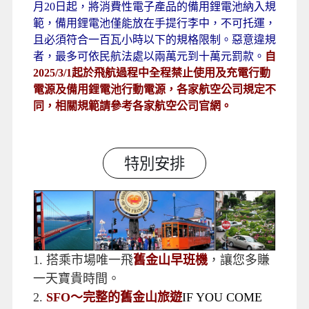
月20日起，將消費性電子產品的備用鋰電池納入規
範，備用鋰電池僅能放在手提行李中，不可托運，
且必須符合一百瓦小時以下的規格限制。惡意違規
者，最多可依民航法處以兩萬元到十萬元罰款。
自
2025/3/1起於飛航過程中全程禁止使用及充電行動
電源及備用鋰電池行動電源，各家航空公司規定不
同，相關規範請參考各家航空公司官網。
特別安排
1.
搭乘市場唯一飛
舊金山早班機
，讓您多賺
一天寶貴時間。
2.
SFO〜完整的舊金山旅遊
IF YOU COME