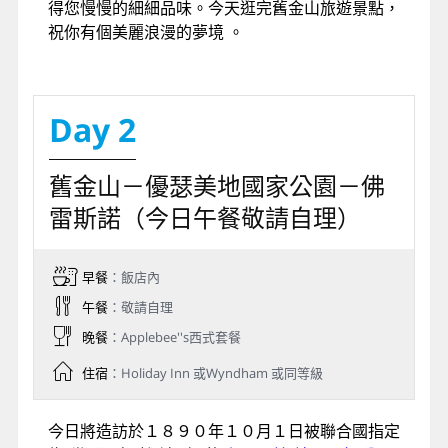
得您慢慢的細細品味。今天逛完舊金山旅遊景點，
祝你有個美麗浪漫的夢境 。
Day 2
舊金山－優瑟美地國家公園－佛
雷斯諾（今日午餐敬請自理）
早餐
：飯店內
午餐
：敬請自理
晚餐
：Applebee''s西式套餐
住宿
：Holiday Inn 或Wyndham 或同等級
今日將造訪於１８９０年１０月１日被聯合國指定