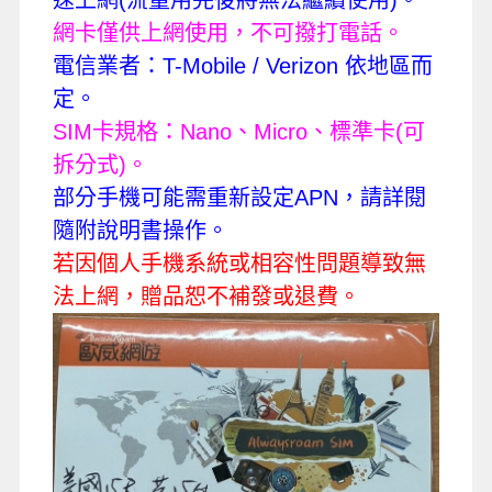
網卡僅供上網使用，不可撥打電話。
電信業者：
T-Mobile / Verizon
依地區而
定。
SIM
卡規格：
Nano
、
Micro
、標準卡
(
可
拆分式
)
。
部分手機可能需重新設定
APN
，請詳閱
隨附說明書操作。
若因個人手機系統或相容性問題導致無
法上網，贈品恕不補發或退費。