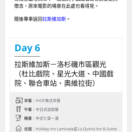
懷念，原來電影的場景在此處也看得見。
隨後專車返回
拉斯維加斯
。
Day 6
拉斯維加斯－洛杉磯市區觀光
（杜比戲院、星光大道、中國戲
院、聯合車站、奧維拉街）
早餐
：IHOP美式早餐
午餐
：中日式自助餐
晚餐
：中式七菜一湯
住宿
：Holiday Inn Lamirada或 La Quinta Inn & Suites