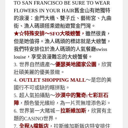
TO SAN FRANCISCO BE SURE TO WEAR
FLOWERS IN YOUR HAIR舊金山有她獨特
的浪漫：金門大橋、雙子丘、藝術宮、九曲
街、漁人碼頭搭乘遊船遊覽金門灣。
★☆特殊安排〜SFO大啖螃蟹，
雖然很貴，
但是她值得。漁人碼頭的標誌就是大螃蟹，
我們特安排位於漁人碼頭的人氣餐廳swiss
louise，享受浪漫難忘的大螃蟹餐。
3.
世界自然遺產～
優瑟美地國家公園
，欣賞
壯碩美麗的優美景緻。
4.
OUTLET SHOPPING MALL
～是您的美
國行不可或缺的瞎拼點。
5.
超人氣拍攝點～
沙漠中的驚奇:七彩巨石
陣
，顏色螢光繽紛，為一片荒無增添色彩。
6.
世界第一大賭城－
拉斯維加斯
，欣賞有主
題的CASINO世界。
7.
全程A檔飯店
，拉斯維加斯飯店特安排住