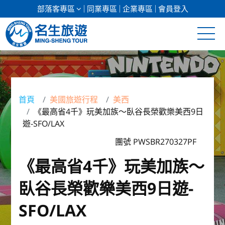
部落客專區
同業專區
企業專區
會員登入
清倉促銷
日本專館
首頁
美國旅遊行程
美西
《最高省4千》玩美加族～臥谷長榮歡樂美西9日
郵輪假期
遊-SFO/LAX
海島假期
團號 PWSBR270327PF
《最高省4千》玩美加族～
韓國
臥谷長榮歡樂美西9日遊-
東南亞
SFO/LAX
美加紐澳