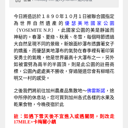
鮮和逛街的好去處，我們將安排
搭乘遊艇遨遊迷濛
多變的金門灣欣賞港都景色
，並一睹金門大橋長虹
臥波的雄姿。總之舊金山是美和浪漫的代名詞，值
得您慢慢的細細品味。今天逛完舊金山旅遊景點，
祝你有個美麗浪漫的夢境 。
Day 2
舊金山－優瑟美地國家公園－佛
雷斯諾（今日午餐敬請自理）
早餐
：飯店內
午餐
：敬請自理
晚餐
：Applebee''s西式套餐
住宿
：Holiday Inn 或Wyndham 或同等級