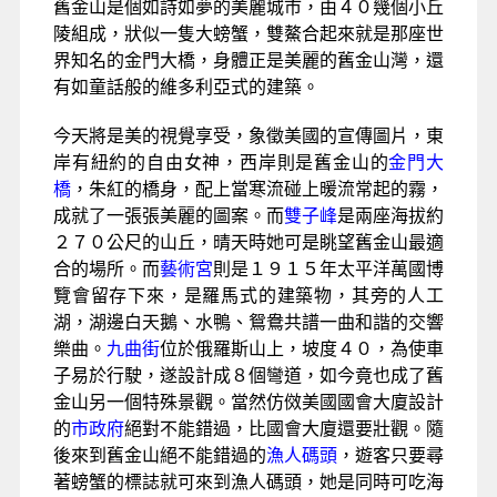
台北／舊金山—市區觀光（金門
大橋、雙子丘、藝術宮、九曲
街、漁人碼頭搭乘遊船遊覽金門
灣）
早餐
：
午餐
：SWISS西式螃蟹餐
晚餐
：中式七菜一湯
住宿
：Marriott或Doubletree 或同等級
懷著興奮的心情，整理好屬於旅遊者的行囊，前往
桃園機場第二航廈搭乘長榮客機飛往
浪漫之都～舊
金山
。
舊金山是個如詩如夢的美麗城市，由４０幾個小丘