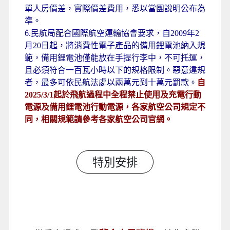
3. 素食：因各地風俗民情不同，國外的素食習慣大
多是可以食用蔥、薑、蒜、蛋、奶等，多數餐廳僅
能以蔬菜、豆腐等食材料理為主；若為飯店內用餐
或一般餐廳使用自助餐，亦多數以蔬菜、漬物、水
果等佐以白飯或麵食類。故提醒素食貴賓，海外團
體素食餐之安排，無法如同在台灣般豐富且多變
化，故建議素食貴賓能多多見諒並自行準備素食配
料，以備不時之需。
4. 團體房皆以雙人房為主(2張雙人標準床)，每房
入住人數為2人，請配合以二人一室為分房。單數
(單人)報名者若不指定單間，本公司將安排同性旅
客或領隊同房。旅客若仍需三人同房，本公司將以
雙人房方式安排，並不退任何費用。(美加地區因
消防法規定，大多數房型依法不得加床)
5. 飯店房型為兩人一室，若無同行者一同報名參
加，本公司得協助安排與當團其它同性別團員或領
隊進行分房（但無法保證）。若個人需指定單人入
住，請於報名時主動告知業務人員，並按房型補足