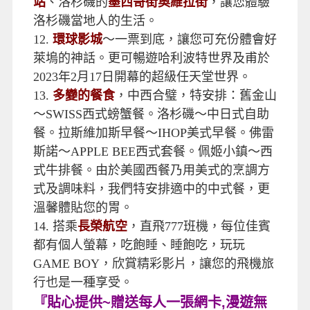
6.
世界第一大賭城－
拉斯維加斯
，欣賞有主
題的CASINO世界。
7.
全程A檔飯店
，拉斯維加斯飯店特安排住
PLANET HOLLYWOOD或SAHARA或
TREASURE ISLAND或同等級，有別於一般
市場廉價的CIRCUS CIRCUS或
EXCALIBUR。
8.
世界自然遺產～
正宗大峽谷國家公園
。
9.
羚羊峽谷
～是雨水追求頁岩留下的美麗圖
案，是全球攝影家最愛取景的地方。
10.
馬蹄灣
～是美國亞利桑那州的一個著名景
點，坐落在格倫峽谷水壩和鮑威爾湖的下
游，以相似馬蹄形的彎曲河道而聞名。
11.
洛杉磯新玩法，不可遺落及網紅打卡景
點：
星光大道
、
中國戲院
尋找明星足跡、金
像獎頒獎地
杜比劇院
、洛杉磯地標
聯合車
站
、洛杉磯的
墨西哥街奧維拉街
，讓您體驗