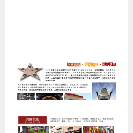
超人氣拍攝點～沙漠中的驚奇:七彩巨石
陣，顏色螢光繽紛，為一片荒蕪增添色
彩。