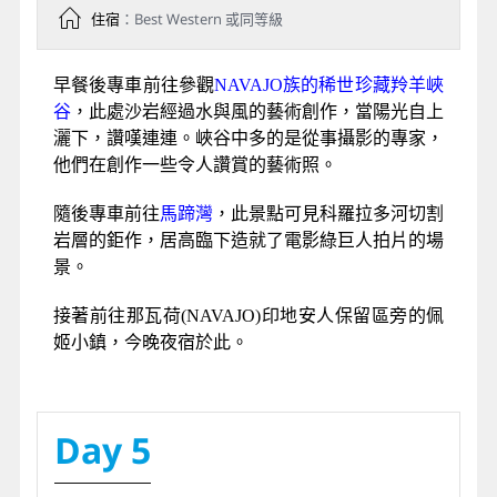
０歲的女士，當夜晚來臨，華燈初上她即蛻變成一
位十八歲的少女，您可自費的去欣賞她的丰采。
註：IN ＆ OUT 漢堡餐～ 若吃素或是不吃牛肉
者，則可改享用素食漢堡 。
Day 4
拉斯維加斯－羚羊峽谷－馬蹄灣
－佩姬小鎮
早餐
：中式清粥小菜餐盒
午餐
：中式餐
晚餐
：西式套餐