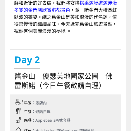
陵組成，狀似一隻大螃蟹，雙鰲合起來就是那座世
界知名的金門大橋，身體正是美麗的舊金山灣，還
有如童話般的維多利亞式的建築。
今天將是美的視覺享受，象徵美國的宣傳圖片，東
岸有紐約的自由女神，西岸則是舊金山的
金門大
橋
，朱紅的橋身，配上當寒流碰上暖流常起的霧，
成就了一張張美麗的圖案。而
雙子峰
是兩座海拔約
２７０公尺的山丘，晴天時她可是眺望舊金山最適
合的場所。而
藝術宮
則是１９１５年太平洋萬國博
覽會留存下來，是羅馬式的建築物，其旁的人工
湖，湖邊白天鵝、水鴨、鴛鴦共譜一曲和諧的交響
樂曲。
九曲街
位於俄羅斯山上，坡度４０，為使車
子易於行駛，遂設計成８個彎道，如今竟也成了舊
金山另一個特殊景觀。當然仿傚美國國會大廈設計
的
市政府
絕對不能錯過，比國會大廈還要壯觀。隨
後來到舊金山絕不能錯過的
漁人碼頭
，遊客只要尋
著螃蟹的標誌就可來到漁人碼頭，她是同時可吃海