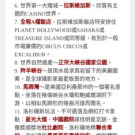
一天寶貴時間。
2.
SFO〜完整的舊金山旅遊
IF YOU COME
TO SAN FRANCISCO BE SURE TO WEAR
FLOWERS IN YOUR HAIR舊金山有她獨特
的浪漫：金門大橋、雙子丘、藝術宮、九曲
街、漁人碼頭搭乘遊船遊覽金門灣。
★☆特殊安排〜SFO大啖螃蟹，
雖然很貴，
但是她值得。漁人碼頭的標誌就是大螃蟹，
我們特安排位於漁人碼頭的人氣餐廳swiss
louise，享受浪漫難忘的大螃蟹餐。
3.
世界自然遺產～
優瑟美地國家公園
，欣賞
壯碩美麗的優美景緻。
4.
OUTLET SHOPPING MALL
～是您的美
國行不可或缺的瞎拼點。
5.
超人氣拍攝點～
沙漠中的驚奇:七彩巨石
陣
，顏色螢光繽紛，為一片荒無增添色彩。