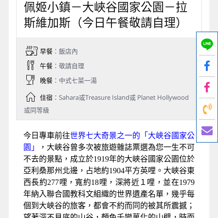
住宿
：Best Western 或同等級
早餐後專車前往參觀
NAVAJO族的稀世珍藏羚羊峽
谷
，此處沙岩經過水與風的藝術創作，當陽光自上
灑下，讚嘆連連。峽谷中多的是從事攝影的專家，
他們在創作一些令人讚賞的藝術照。
隨後專車前往
馬蹄灣
，此景點可見科羅拉多河切割
岩層的鉅作，居高臨下造就了電影綠巨人拍片的場
景。
接著前往那瓦荷(NAVAJO)印地安人保留區旁的佩
姬小鎮，今晚夜宿於此。
Day 5