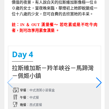
大賭城～拉斯維加斯賭場
，途中我們將造訪
OUTLET SHOPPING MALL。而
OUTLET AT
BARSTOW SHOPPING MALL
也是您美國行不可
或缺的瞎拼點，各式的名牌貨，便宜的價格，希望
您亦能找到您要的寶物。
午餐後專車前往
沙漠中的驚奇~七彩巨石陣
，是一
位瑞士藝術家所創作的大型戶外裝置藝術，由33顆
巨石所組成，每座石頭柱高達7~9公尺，人類站在
一旁顯得超迷你！因為重量、體積都相當大，整個
裝置藝術耗時五年才完成！鮮豔的色彩及特殊的排
列造型，宛如巨大樂高積木，成為沙漠裡一大亮
點。
之後懷著興奮的心情造訪由金錢堆砌的
沙漠中綠洲
～拉斯維加斯
，世界第一大賭城的名號絕非浪得虛
名，她並非只有賭而已，她是一個老少咸宜的多元
化旅遊城市，全世界超水準的歌舞秀以及有著千萬
價值的夜景，有人說白天的拉斯維加斯像極一位８