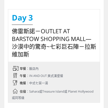
今日將造訪於１８９０年１０月１日被聯合國指定
為世界自然遺產的
優瑟美地國家公園
（YOSEMITE N.P.），此國家公園的美是靜謐而
神秘的。春瀑、夏綠、秋黃、冬雪，每個時節透過
大自然呈現不同的景緻，新娘面紗瀑布透露著女子
的嬌羞，而優瑟美地瀑布的氣勢在春季裡有著印第
安勇士的氣魄，他是世界最高十大瀑布之一，另外
如被雷劈為兩半的半圓頂，則是此公園的註冊商
標，公園內處處美不勝收，穿過隧道您會有柳暗花
明又一村的感受。
之後我們將前往加州農產品集散地～
佛雷斯諾
，途
中所停的休息站，您可買到加州各式各樣的水果及
乾果食物，今晚夜宿於此
註：如遇下雪天後不宜進入或遇關閉，則改走
17MILE+卡梅爾小鎮