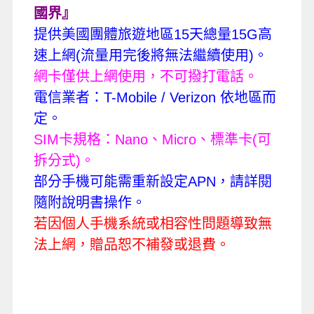
洛杉磯當地人的生活。
12.
環球影城
～一票到底，讓您可充份體會好
萊塢的神話。更可暢遊哈利波特世界及甫於
2023年2月17日開幕的超級任天堂世界。
13.
多變的餐食
，中西合璧，特安排：舊金山
〜SWISS西式螃蟹餐。洛杉磯〜中日式自助
餐。拉斯維加斯早餐〜IHOP美式早餐。佛雷
斯諾〜APPLE BEE西式套餐。佩姬小鎮〜西
式牛排餐。由於美國西餐乃用美式的烹調方
式及調味料，我們特安排適中的中式餐，更
溫馨體貼您的胃。
14.
搭乘
長榮航空
，直飛777班機，每位佳賓
都有個人螢幕，吃飽睡、睡飽吃，玩玩
GAME BOY，欣賞精彩影片，讓您的飛機旅
行也是一種享受。
『貼心提供
~
贈送每人一張網卡
,
漫遊無