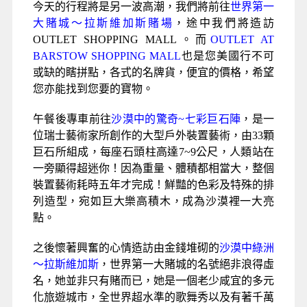
Day 3
佛雷斯諾－OUTLET AT
BARSTOW SHOPPING MALL—
沙漠中的驚奇~七彩巨石陣－拉斯
維加斯
早餐
：飯店內
午餐
：IN AND OUT 美式漢堡餐
晚餐
：中式七菜一湯
住宿
：Sahara或Treasure Island或 Planet Hollywood
或同等級
今天的行程將是另一波高潮，我們將前往
世界第一