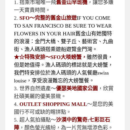
單人房價差，實際價差費用，悉以當團說明公布為
準。
6.民航局配合國際航空運輸協會要求，自2009年2
月20日起，將消費性電子產品的備用鋰電池納入規
範，備用鋰電池僅能放在手提行李中，不可托運，
且必須符合一百瓦小時以下的規格限制。惡意違規
者，最多可依民航法處以兩萬元到十萬元罰款。
自
2025/3/1起於飛航過程中全程禁止使用及充電行動
電源及備用鋰電池行動電源，各家航空公司規定不
同，相關規範請參考各家航空公司官網。
特別安排
1.
搭乘市場唯一飛
舊金山早班機
，讓您多賺