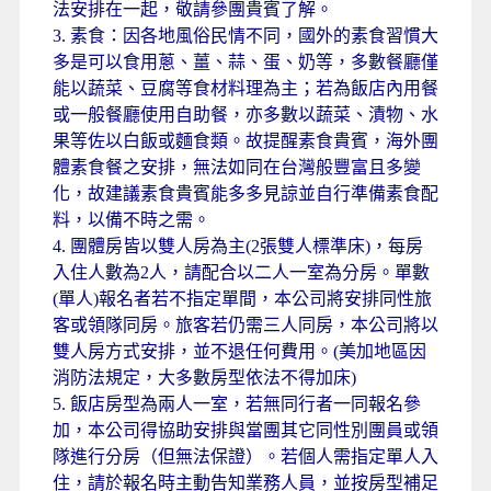
美加團體報名前貼心提醒與建議:
1. 本公司對同等級之飯店間入住選擇有最終決定之
權利。
2. 航空公司座位安排：本行程全程使用『團體經濟
艙』機票，不適用於出發前預先選位，也無法事先
確認座位相關需求（如，靠窗、靠走道..等），且
座位安排乃依英文姓名依序排列，同行者有可能無
法安排在一起，敬請參團貴賓了解。