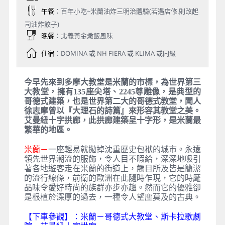
午餐
：百年小吃~米蘭油炸三明治體驗(若遇店修.則改起
司油炸餃子)
晚餐
：北義黃金燉飯風味
住宿
：DOMINA 或 NH FIERA 或 KLIMA 或同級
今早先來到多摩大教堂是米蘭的市標，為世界第三
大教堂，擁有135座尖塔、2245尊雕像，是典型的
哥德式建築，也是世界第二大的哥德式教堂，聞人
徐志摩曾以『大理石的詩篇』來形容其教堂之美。
艾曼紐十字拱廊，此拱廊建築呈十字形，是米蘭最
繁華的地區。
米蘭－
一座輕易就拋掉沈重歷史包袱的城市。永遠
領先世界潮流的服飾，令人目不暇給，深深地吸引
著各地遊客走在米蘭的街道上，觸目所及皆是簡潔
的流行線條，前衛的歐洲在此隨時乍現，它的時麾
品味令愛好時尚的族群亦步亦趨。然而它的優雅卻
是根植於深厚的過去，一種令人望塵莫及的古典。
【下車參觀】：米蘭－哥德式大教堂、斯卡拉歌劇