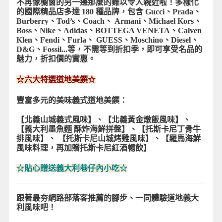
不再像櫥窗的另一邊那麼的難以令人親近啦！
多樣化
的國際精品店多達 180 種品牌，包含 Gucci、Prada、
Burberry、Tod’s、Coach、 Armani、Michael Kors、
Boss、Nike、Adidas、BOTTEGA VENETA、Calven
Klen、Fendi、Furla、 GUESS、Moschino、Diesel、
D&G、Fossil...等，不需等到折扣季，即可享受名品的
魅力，折扣價的實惠。
☆六大特選道地美饌☆
豐富多元的美味義式道地美饌：
【北義山城義式風味】
、
【北義黃金燉飯風味】
、
【義大利墨魚麵 酥炸海鮮拼盤】、
【托斯卡尼丁骨牛
排風味】
、
【托斯卡尼山城烤雞風味】
、
【羅馬海鮮
風味料理，再加贈托斯卡尼紅酒暢飲】
☆貼心贈送義大利巷仔內小吃☆
跟著最夯網路部落客推薦的腳步、一同體驗道地義大
利風味吧！