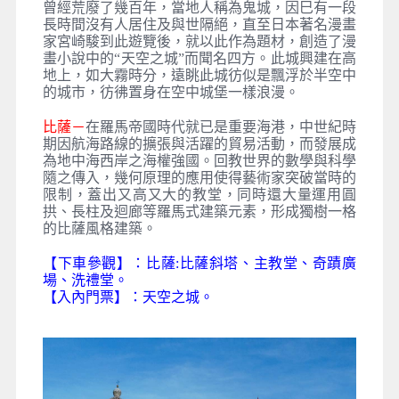
曾經荒廢了幾百年，當地人稱為鬼城，因巳有一段
長時間沒有人居住及與世隔絕，直至日本著名漫畫
家宮崎駿到此遊覽後，就以此作為題材，創造了漫
畫小說中的“天空之城”而聞名四方。此城興建在高
地上，如大霧時分，遠眺此城彷似是飄浮於半空中
的城市，彷彿置身在空中城堡一樣浪漫。
比薩－
在羅馬帝國時代就已是重要海港，中世紀時
期因航海路線的擴張與活躍的貿易活動，而發展成
為地中海西岸之海權強國。回教世界的數學與科學
隨之傳入，幾何原理的應用使得藝術家突破當時的
限制，蓋出又高又大的教堂，同時還大量運用圓
拱、長柱及迴廊等羅馬式建築元素，形成獨樹一格
的比薩風格建築。
【下車參觀】：比薩:比薩斜塔、主教堂、奇蹟廣
場、洗禮堂。
【入內門票】：天空之城。