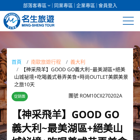
部落客專區
同業專區
企業專區
會員登入
清倉促銷
日本專館
首頁
南歐旅遊行程
義大利
【神采飛羊】GOOD GO義大利~最美湖區+絕美
郵輪假期
山城祕境+吃喝義式巷弄美食+時尚OUTLET美饌美景
之旅10天
海島假期
團號 ROM10CII270202A
促銷團
韓國
【神采飛羊】GOOD GO
東南亞
義大利~最美湖區+絕美山
美加紐澳