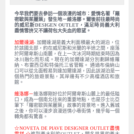
今早我們要去參訪一個浪漫的城市：愛情名著「羅
密歐與茱麗葉」發生地－維洛娜。爾後前往最時尚
的威尼斯DESIGEN OUTLET，滿足時尚義大利
盡情雪拚又不讓荷包大失血的慾望。
加爾達湖-
加爾達湖是義大利面積最大的湖泊，位
於該國北部，約在威尼斯和米蘭的半途之間，座落
於阿爾卑斯山南麓，在上一次冰河時期結束時因為
冰川融化而形成。現在的加爾達湖分別劃歸維羅
納、布雷西亞和特倫托三省管轄。 通過布倫納山
口可以從北面輕易到達加爾達湖，因此該湖泊是一
個熱門的旅遊景點，其岸邊有不少高檔酒店和旅
館
。
維洛娜－
維洛娜剛好位於阿爾卑斯山麓上的最低隘
口，成為一個南北往來的重要地點，也是莎士比亞
筆下「羅密歐與茱麗葉」故事的背景地。進入舊城
之後，你可以漫步浪漫迷情小巷街情，幾乎每一個
轉角都有驚喜。
☆
NOVETA DE PIAVE DESIGNER OUTLET
盡情
雪拼
☆
進到義大利的OUTLET，聞名世界的義大