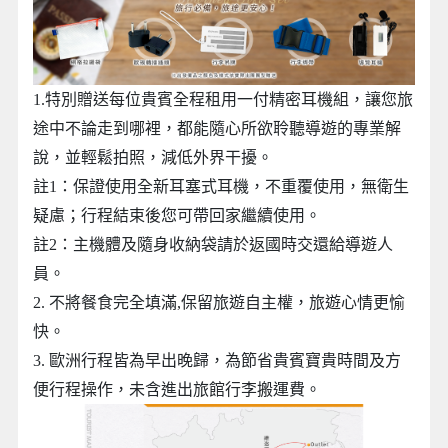
1.特別贈送每位貴賓全程租用一付精密耳機組，讓您旅
途中不論走到哪裡，都能隨心所欲聆聽導遊的專業解
說，並輕鬆拍照，減低外界干擾。
註1：保證使用全新耳塞式耳機，不重覆使用，無衛生
疑慮；行程結束後您可帶回家繼續使用。
註2：主機體及隨身收納袋請於返國時交還給導遊人
員。
2. 不將餐食完全填滿,保留旅遊自主權，旅遊心情更愉
快。
3. 歐洲行程皆為早出晚歸，為節省貴賓寶貴時間及方
便行程操作，未含進出旅館行李搬運費。