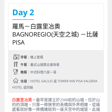
Day 2
羅馬－白露里冶奧
BAGNOREGIO(天空之城) －比薩
PISA
早餐
：機上套餐
午餐
：義式山城懷古風味餐
晚餐
：中式料理六菜一湯
住宿
：HOTEL GALILEI 或 TOWER INN PISA VALDERA
HOTEL 或同級
白露里冶奧－
最早是建立於2500前的山城，位於山
的的頂端，只靠一條狹窄的長橋與外界相連，從遠
處看就好像一條橋連結到一座天空中的城堡，此城