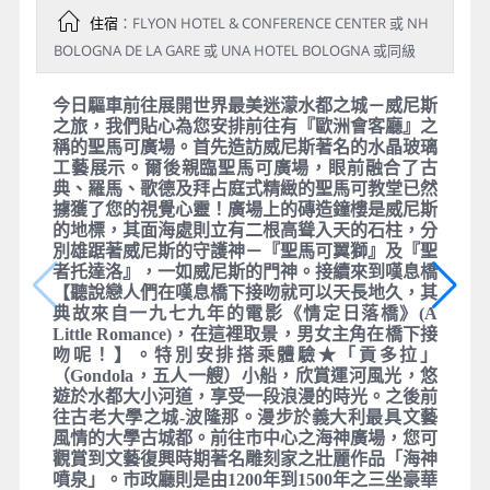
住宿
：FLYON HOTEL & CONFERENCE CENTER 或 NH
BOLOGNA DE LA GARE 或 UNA HOTEL BOLOGNA 或同級
今日驅車前往展開世界最美迷濛水都之城－威尼斯
之旅，我們貼心為您安排前往有『歐洲會客廳』之
稱的聖馬可廣場。首先造訪威尼斯著名的水晶玻璃
工藝展示。爾後親臨聖馬可廣場，眼前融合了古
典、羅馬、歌德及拜占庭式精緻的聖馬可教堂已然
擄獲了您的視覺心靈！廣場上的磚造鐘樓是威尼斯
的地標，其面海處則立有二根高聳入天的石柱，分
別雄踞著威尼斯的守護神－『聖馬可翼獅』及『聖
者托達洛』，一如威尼斯的門神。接續來到嘆息橋
【聽說戀人們在嘆息橋下接吻就可以天長地久，其
典故來自一九七九年的電影《情定日落橋》(A
Little Romance)，在這裡取景，男女主角在橋下接
吻呢！】。特別安排搭乘體驗★「貢多拉」
（Gondola，五人一艘）小船，欣賞運河風光，悠
遊於水都大小河道，享受一段浪漫的時光。之後前
往古老大學之城-波隆那。漫步於義大利最具文藝
風情的大學古城都。前往市中心之海神廣場，您可
觀賞到文藝復興時期著名雕刻家之壯麗作品「海神
噴泉」。市政廳則是由1200年到1500年之三坐豪華