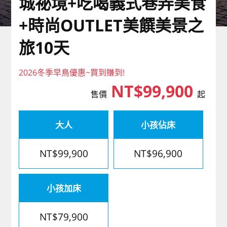
城祕境+吃喝義式巷弄美食
歐洲
+時尚OUTLET美饌美景之
旅10天
2026冬季早鳥優惠~買到賺到!
NT$99,900
售價
起
大人
小孩佔床
NT$99,900
NT$96,900
小孩加床
NT$79,900