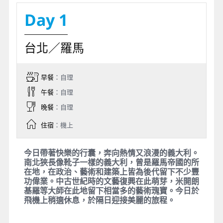
Day 1
台北／羅馬
早餐
：自理
午餐
：自理
晚餐
：自理
住宿
：機上
今日帶著快樂的行囊，奔向熱情又浪漫的義大利。
南北狹長像靴子一樣的義大利，曾是羅馬帝國的所
在地，在政治、藝術和建築上皆為後代留下不少豐
功偉業。中古世紀時的文藝復興在此萌芽，米開朗
基羅等大師在此地留下相當多的藝術瑰寶。今日於
飛機上稍適休息，於隔日迎接美麗的旅程。