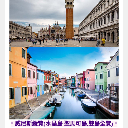
* 威尼斯縱覽(水晶島 聖馬可島.雙島全覽)
*