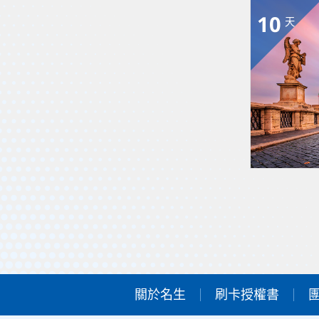
10
天
關於名生
刷卡授權書