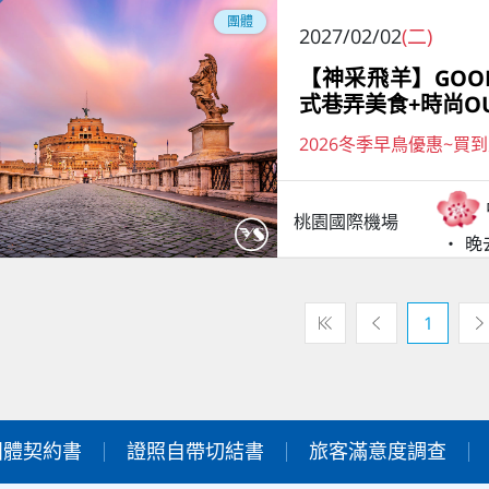
團體
2027/02/02
(二)
【神采飛羊】GOO
式巷弄美食+時尚OU
2026冬季早鳥優惠~買到
桃園國際機場
晚
1
團體契約書
證照自帶切結書
旅客滿意度調查