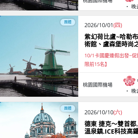
桃園國際機場
晚
團體
2026/10/01
(四)
紫幻荷比盧~哈勒
術館、盧森堡時尚之
10/1卡國慶連假出發~
限前15名】
桃園國際機場
晚
團體
2026/10/10
(六)
德東 捷克～雙首都
溫泉鎮.ICE科技高鐵