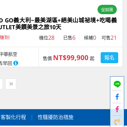
促銷團
D GO義大利~最美湖區+絕美山城祕境+吃喝義
TLET美饌美景之旅10天
28
6
0
21
賺到!
機位
已售
候補
可售
中華航空
NT$99,900
報名
售價
起
去早回
客製化行程
性騷擾防治措施