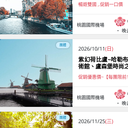
暢遊雙國 ,.促銷一口價
桃園國際機場
晚
團體
2026/10/11
(日)
紫幻荷比盧~哈勒
術館、盧森堡時尚之
促銷優惠價~【每團限前
桃園國際機場
晚
團體
2026/11/25
(三)