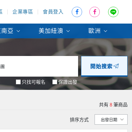
區
企業專區
會員登入
東南亞
美加紐澳
歐洲
開始搜索
只找可報名
保證出發
共有
8
筆商品
排序方式