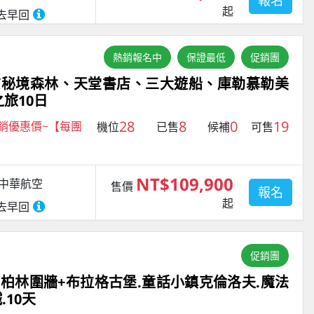
報名
起
去早回
熱銷報名中
保證最低
促銷團
布秘境森林、天堂書店、三大遊船、庫勒慕勒美
旅10日
28
8
0
19
促銷優惠價~【每團
機位
已售
候補
可售
NT$109,900
中華航空
售價
報名
起
去早回
促銷團
.柏林圍牆+布拉格古堡.童話小鎮克倫洛夫.魔法
.10天