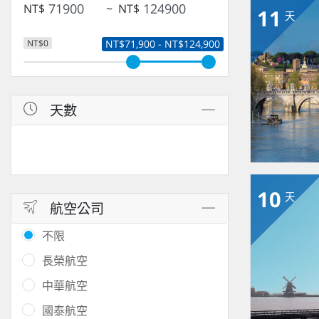
NT$
~
NT$
11
天
NT$0
NT$71,900 - NT$124,900
天數
10
天
航空公司
不限
長榮航空
中華航空
國泰航空