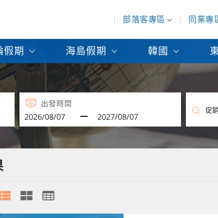
部落客專區
同業專
輪假期
海島假期
韓國
出發時間
果