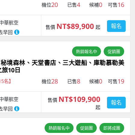
20
4
0
16
機位
已售
候補
可售
中華航空
NT$89,900
報名
售價
起
去早回
熱銷報名中
促銷團
布秘境森林、天堂書店、三大遊船、庫勒慕勒美
旅10日
28
8
0
19
15名】
機位
已售
候補
可售
NT$109,900
中華航空
售價
報名
起
去早回
熱銷報名中
促銷團
即將成團