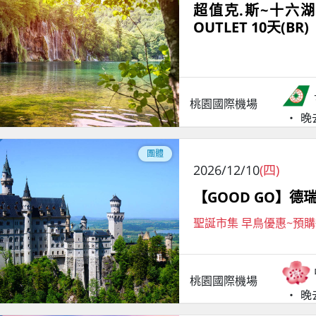
超值克.斯~十六
OUTLET 10天(BR)
桃園國際機場
晚
團體
2026/12/10
(四)
【GOOD GO】德
聖誕市集 早鳥優惠~預
桃園國際機場
晚