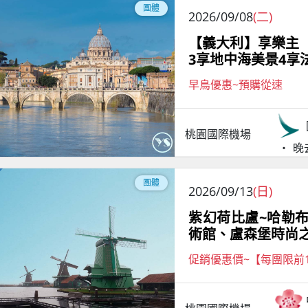
團體
2026/09/08
(二)
【義大利】享樂主
3享地中海美景4享
早鳥優惠~預購從速
桃園國際機場
晚
團體
2026/09/13
(日)
紫幻荷比盧~哈勒
術館、盧森堡時尚之
促銷優惠價~【每團限前