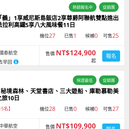
熱銷報名中
促銷團
「義」1享威尼斯島飯店2享尊爵阿聯航雙點進出
法拉利高鐵5享八大風味餐11日
27
1
0
25
機位
已售
候補
可售
NT$124,900
國泰航空
售價
報名
起
去早回
保證最低
促銷團
布秘境森林、天堂書店、三大遊船、庫勒慕勒美
旅10日
28
0
0
27
15名】
機位
已售
候補
可售
NT$109,900
中華航空
售價