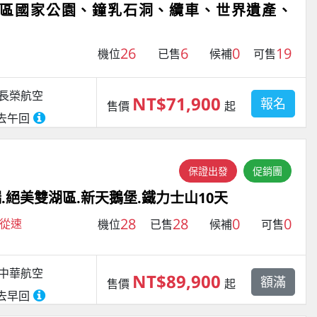
湖區國家公園、鐘乳石洞、纜車、世界遺產、
26
6
0
19
機位
已售
候補
可售
長榮航空
NT$71,900
報名
售價
起
去午回
保證出發
促銷團
瑞.絕美雙湖區.新天鵝堡.鐵力士山10天
28
28
0
0
購從速
機位
已售
候補
可售
中華航空
NT$89,900
額滿
售價
起
去早回