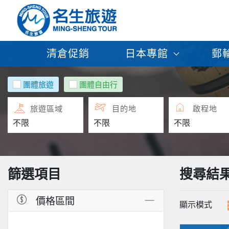
清倉促銷
日本專館
郵
團體旅遊
團體自由行
旅遊區域
目的地
啟程地
篩選項目
搜尋結
價格區間
顯示模式