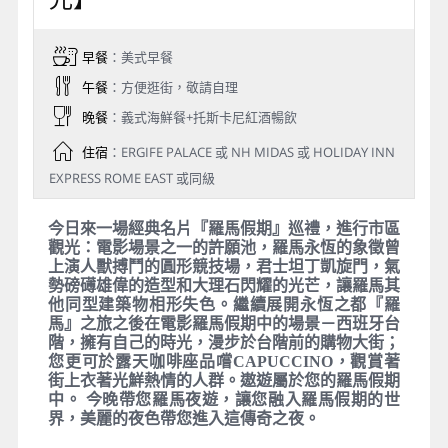
早餐
：美式早餐
午餐
：方便逛街，敬請自理
晚餐
：義式海鮮餐+托斯卡尼紅酒暢飲
住宿
：ERGIFE PALACE 或 NH MIDAS 或 HOLIDAY INN
EXPRESS ROME EAST 或同級
今日來一場經典名片『羅馬假期』巡禮，進行市區
觀光：電影場景之一的許願池，羅馬永恆的象徵曾
上演人獸搏鬥的圓形競技場，君士坦丁凱旋門，氣
勢磅礡雄偉的造型和大理石閃耀的光芒，讓羅馬其
他同型建築物相形失色。繼續展開永恆之都『羅
馬』之旅之後在電影羅馬假期中的場景－西班牙台
階，擁有自己的時光，漫步於台階前的購物大街；
您更可於露天咖啡座品嚐CAPUCCINO，觀賞著
街上衣著光鮮熱情的人群。遨遊屬於您的羅馬假期
中。 今晚帶您羅馬夜遊，讓您融入羅馬假期的世
界，美麗的夜色帶您進入這傳奇之夜。