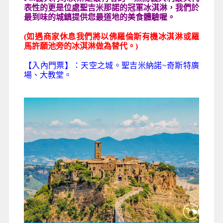
表性的更是位處聖吉米那諾的冠軍冰淇淋，我們於
最到味的城鎮提供您最道地的美食體驗喔。
(
如遇商家休息我們將以佛羅倫斯有機冰淇淋或羅
馬許願池旁的冰淇淋做為替代。)
【入內門票】：天空之城。聖吉米納諾~奇斯特廣
場、大教堂。