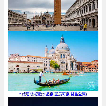
* 威尼斯縱覽(水晶島 聖馬可島.雙島全覽)