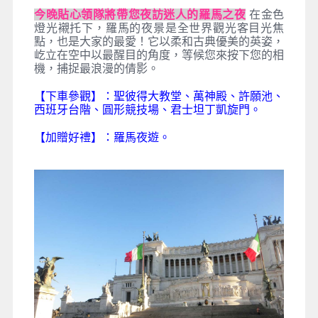
今晚貼心領隊將帶您夜訪迷人的羅馬之夜
在金色
燈光襯托下，羅馬的夜景是全世界觀光客目光焦
點，也是大家的最愛！它以柔和古典優美的英姿，
屹立在空中以最醒目的角度，等候您來按下您的相
機，捕捉最浪漫的倩影。
【下車參觀】：聖彼得大教堂、萬神殿、許願池、
西班牙台階
、圓形競技場、君士坦丁凱旋門
。
【加贈好禮】：羅馬夜遊。