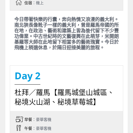
住宿
：機上
今日帶著快樂的行囊，奔向熱情又浪漫的義大利。
南北狹長像靴子一樣的義大利，曾是羅馬帝國的所
在地，在政治、藝術和建築上皆為後代留下不少豐
功偉業。中古世紀時的文藝復興在此萌芽，米開朗
基羅等大師在此地留下相當多的藝術瑰寶。今日於
飛機上稍適休息，於隔日迎接美麗的旅程。
Day 2
杜拜／羅馬【羅馬城堡山城區、
秘境火山湖、秘境草莓城】
早餐
：豪華客機
午餐
：豪華客機