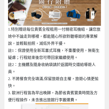
1.特別贈送每位貴賓全程租用一付精密耳機組，讓您旅
途中不論走到哪裡，都能隨心所欲聆聽導遊的專業解
說，並輕鬆拍照，減低外界干擾。
註1：保證使用全新耳塞式耳機，不重覆使用，無衛生
疑慮；行程結束後您可帶回家繼續使用。
註2：主機體及隨身收納袋請於返國時交還給導遊人
員。
2. 不將餐食完全填滿,保留旅遊自主權，旅遊心情更愉
快。
3. 歐洲行程皆為早出晚歸，為節省貴賓寶貴時間及方
便行程操作，未含進出旅館行李搬運費。