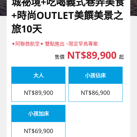
城祕境+吃喝義式巷弄美食
歐洲
+時尚OUTLET美饌美景之
旅10天
✦阿聯酋航空✦ 雙點進出 ~限定早鳥專案
NT$89,900
售價
起
大人
小孩佔床
NT$89,900
NT$86,900
小孩加床
NT$69,900