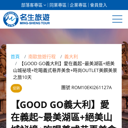
部落客專區
同業專區
企業專區
會員登入
清倉促銷
日本專館
首頁
南歐旅遊行程
義大利
【GOOD GO義大利】愛在義起~最美湖區+絕美
郵輪假期
山城祕境+吃喝義式巷弄美食+時尚OUTLET美饌美景
之旅10天
海島假期
團號 ROM10EKI261127A
促銷
韓國
【GOOD GO義大利】愛
東南亞
在義起~最美湖區+絕美山
美加紐澳