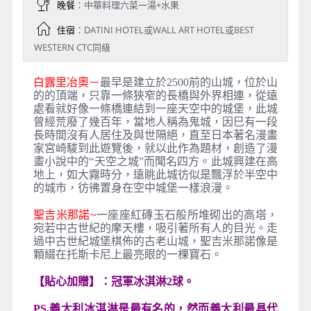
晚餐
：中華料理六菜一湯+水果
住宿
：DATINI HOTEL或WALL ART HOTEL或BEST
WESTERN CTC同級
白露里冶奧－
最早是建立於2500前的山城，位於山
的的頂端，只靠一條狹窄的長橋與外界相連，從遠
處看就好像一條橋連結到一座天空中的城堡，此城
曾經荒廢了幾百年，當地人稱為鬼城，因巳有一段
長時間沒有人居住及與世隔絕，直至日本著名漫畫
家宮崎駿到此遊覽後，就以此作為題材，創造了漫
畫小說中的“天空之城”而聞名四方。此城興建在高
地上，如大霧時分，遠眺此城彷似是飄浮於半空中
的城市，彷彿置身在空中城堡一樣浪漫。
聖吉米那諾~
一座座紅磚玉石般所堆砌出的高塔，
宛若中古世紀的摩天樓，吸引著所有人的目光。走
過中古世紀城堡棋佈的古老山城，聖吉米那諾像是
顆綴在托斯卡尼上最亮眼的一棵寶石。
【貼心加贈】：
冠軍冰淇淋2球。
PS.義大利冰淇淋是最有名的，然而義大利最具代