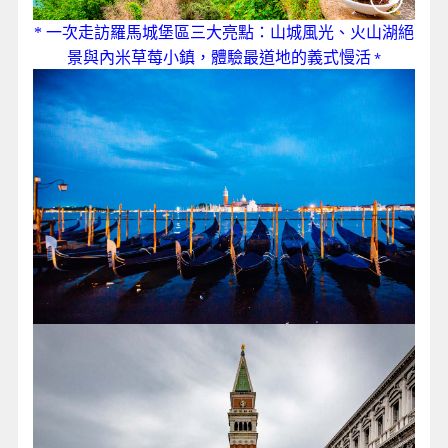
一次走訪羅馬城堡區三大亮點：山城風光、火山湖絕
*
景與內米草莓小鎮，體驗最道地的義式慢活
*