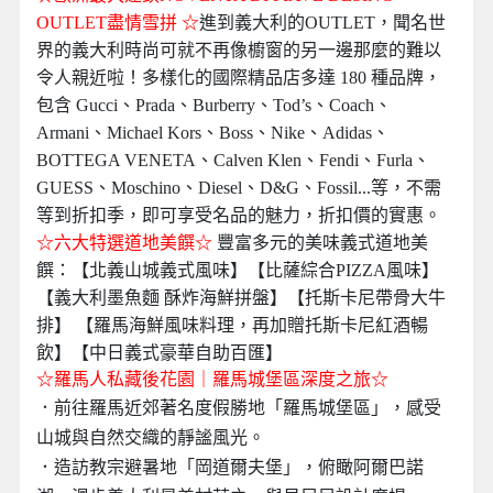
OUTLET
盡情雪拼
☆
進到義大利的OUTLET，聞名世
界的義大利時尚可就不再像櫥窗的另一邊那麼的難以
令人親近啦！多樣化的國際精品店多達 180 種品牌，
包含 Gucci、Prada、Burberry、Tod’s、Coach、
Armani、Michael Kors、Boss、Nike、Adidas、
BOTTEGA VENETA、Calven Klen、Fendi、Furla、
GUESS、Moschino、Diesel、D&G、Fossil...等，不需
等到折扣季，即可享受名品的魅力，折扣價的實惠。
☆六大特選道地美饌☆
豐富多元的美味義式道地美
饌：
【北義山城義式風味】【比薩綜合PIZZA風味】
【義大利墨魚麵 酥炸海鮮拼盤】
【托斯卡尼帶骨大牛
排】
【羅馬海鮮風味料理，再加贈托斯卡尼紅酒暢
飲】
【中日義式豪華自助百匯】
☆羅馬人私藏後花園｜羅馬城堡區深度之旅☆
．前往羅馬近郊著名度假勝地「羅馬城堡區」，感受
山城與自然交織的靜謐風光。
．造訪教宗避暑地「岡道爾夫堡」，俯瞰阿爾巴諾