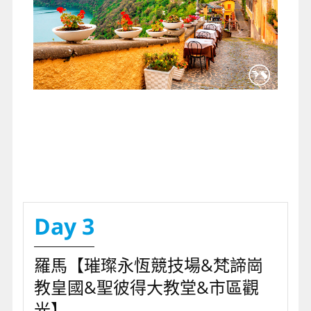
Day 3
羅馬【璀璨永恆競技場&梵諦崗
教皇國&聖彼得大教堂&市區觀
光】