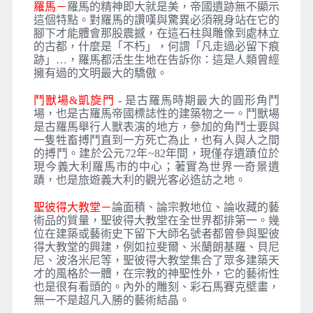
羅馬－
羅馬的精神即大就是美，帝國遺跡無不顯示
這個特點。對羅馬的讚嘆與驚異必須親身站在它的
腳下才能體會那股震撼，在這石柱與雕像到處林立
的古都，什麼是「不朽」，何謂「凡走過必留下痕
跡」…，羅馬都活生生地在告訴你：這是人類曾經
擁有過的文明最大的驕傲。
鬥獸場&凱旋門 -
是古羅馬時期最大的圓形角鬥
場，也是古羅馬帝國標誌性的建築物之一。鬥獸場
是古羅馬舉行人獸表演的地方，參加的角鬥士要與
一隻牲畜搏鬥直到一方死亡為止，也有人與人之間
的搏鬥。建於公元72年~82年間，現僅存遺蹟位於
現今義大利羅馬市的中心；著實為世界一奇景遺
蹟，也是旅遊義大利的觀光客必造訪之地。
聖彼得大教堂－
論面積、論宗教地位、論收藏的藝
術品的質量，聖彼得大教堂在全世界都排第一。幾
位在建築或藝術史下留下大師名號者都曾參與聖彼
得大教堂的興建，例如拉斐爾、米蘭朗基羅、貝尼
尼、波洛米尼等，聖彼得大教堂集合了眾多建築天
才的風格於一體，在宗教的神聖性外，它的藝術性
也是很有看頭的。內外的雕刻、彩石馬賽克壁畫，
無一不是超凡入勝的藝術結晶。