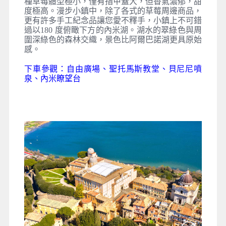
種草莓體型極小，僅有指甲蓋大，但香氣濃郁，甜
度極高。漫步小鎮中，除了各式的草莓周邊商品，
更有許多手工紀念品讓您愛不釋手，小鎮上不可錯
過以180 度俯瞰下方的內米湖。湖水的翠綠色與周
圍深綠色的森林交織，景色比阿爾巴諾湖更具原始
感。
下車參觀：自由廣場、聖托馬斯教堂、貝尼尼噴
泉、內米瞭望台