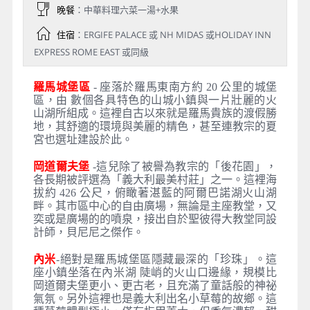
晚餐
：中華料理六菜一湯+水果
住宿
：ERGIFE PALACE 或 NH MIDAS 或HOLIDAY INN
EXPRESS ROME EAST 或同級
羅馬城堡區
- 座落於羅馬東南方約 20 公里的城堡
區，由 數個各具特色的山城小鎮與一片壯麗的火
山湖所組成。這裡自古以來就是羅馬貴族的渡假勝
地，其舒適的環境與美麗的精色，甚至連教宗的夏
宮也選址建設於此。
岡道爾夫堡
-這兒除了被譽為教宗的「後花園」，
各長期被評選為「義大利最美村莊」之一。這裡海
拔約 426 公尺，俯瞰著湛藍的阿爾巴諾湖火山湖
畔。其市區中心的自由廣場，無論是主座教堂，又
奕或是廣場的的噴泉，接出自於聖彼得大教堂同設
計師，貝尼尼之傑作。
內米
-絕對是羅馬城堡區隱藏最深的「珍珠」。這
座小鎮坐落在內米湖 陡峭的火山口邊緣，規模比
岡道爾夫堡更小、更古老，且充滿了童話般的神祕
氣氛。另外這裡也是義大利出名小草莓的故鄉。這