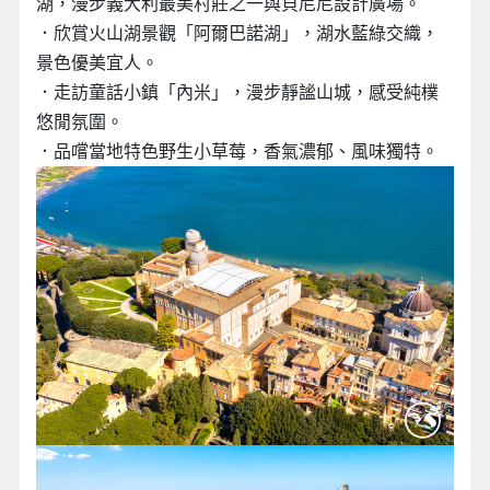
湖，漫步義大利最美村莊之一與貝尼尼設計廣場。
．欣賞火山湖景觀「阿爾巴諾湖」，湖水藍綠交織，
景色優美宜人。
．走訪童話小鎮「內米」，漫步靜謐山城，感受純樸
悠閒氛圍。
．品嚐當地特色野生小草莓，香氣濃郁、風味獨特。