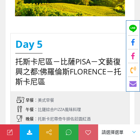
Day 5
托斯卡尼區－比薩PISA－文藝復
興之都:佛羅倫斯FLORENCE－托
斯卡尼區
早餐
：美式早餐
午餐
：比薩綜合PIZZA風味料理
晚餐
：托斯卡尼帶骨牛排佐莊園紅酒
住宿
：DATINI HOTEL或WALL ART HOTEL或BEST
WESTERN CTC同級