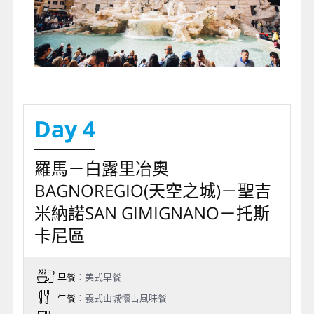
Day 4
羅馬－白露里冶奧
BAGNOREGIO(天空之城)－聖吉
米納諾SAN GIMIGNANO－托斯
卡尼區
早餐
：美式早餐
午餐
：義式山城懷古風味餐