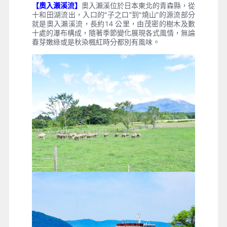
【奧入瀨溪流】
奧入瀨溪位於日本東北的青森縣，從
十和田湖流出，入口的“子之口”到“燒山”的源流部分
就是奧入瀨溪流，長約14 公里，由茂密的樹木及數
十處的瀑布構成，隨著季節變化展現各式風情，無論
。
春芽嫩綠或是秋染楓紅時分都別有風味