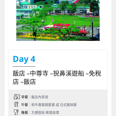
Day 4
飯店 –中尊寺 –猊鼻溪遊船 –免稅
店 –飯店
早餐
：飯店內享用
午餐
：和牛壽喜鍋套餐 或 日式風味餐
晚餐
：方便逛街 敬請自理