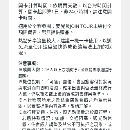
開卡計算時間：依購買天數，以台灣時間計
算，開卡起即算1日，非24小時制，請注意開
卡時間。
適用於全程參團；嬰兒及JOIN TOUR未給付全
額團費者，恕無提供贈品。
熱點分享流量較大，建議一機一卡使用，以避
免流量使用速度過快造成後續無法上網的狀
況。
注意事項：
※成團人數：16
人以上方可成行，並派隨團導遊隨行
服務。
※機位說明：「可售」團位，會因旅客付訂狀況
與取消而有即時增減。確定出團與否及最終成行
人數，仍以報名截止後的實際銷售結果為準。。
※本行程表所示之景點飯店餐食照片均為示意
圖，以實際提供內容為準，敬請理解。
※本行程交通、住宿、觀光點儘量忠於原行程，
若遇特殊情況：如船、交通阻塞、觀光點休
假、住宿飯店調整及其它不可抗拒之現象，或