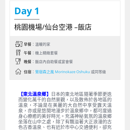
Day 1
桃園機場/仙台空港 –飯店
早餐
：溫暖的家
午餐
：機上精緻套餐
晚餐
：飯店內自助餐或宴會餐
住宿
：
鶯宿森之風 Morinokaze Oshuku
或同等級
【東北溫泉鄉】
日本的東北地區隨著季節更迭
而變化萬千的自然景觀，以及散佈於各地區的
溫泉，不論是在美麗的大自然中享受露天溫
泉，亦或是悠閒地漫步於溫泉鄉中，都可度過
身心療癒的美好時光。充滿神秘氣氛的溫泉鄉
坐落在山中之處，除了有飄溢著大正浪漫的古
色古香溫泉、也有近於市中心交通便利，卻充