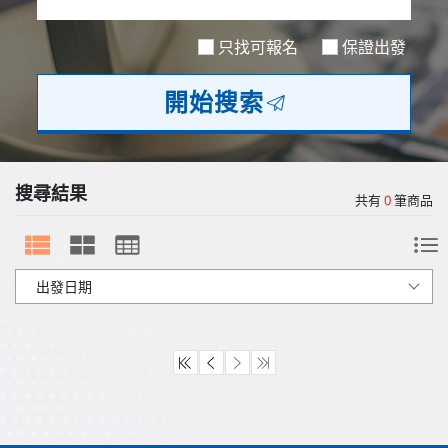
歐洲
只找可報名
保證出發
開始搜索
搜尋結果
共有
0
筆商品