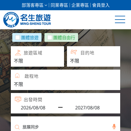
部落客專區
同業專區
企業專區
會員登入
清倉促銷
團體旅遊
團體自由行
日本專館
旅遊區域
目的地
郵輪假期
啟程地
海島假期
韓國
出發時間
東南亞
美加紐澳