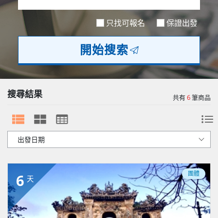
歐洲
只找可報名
保證出發
開始搜索
搜尋結果
共有
6
筆商品
團體
6
天