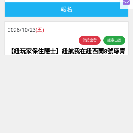
報名
團體
12
2026/10/23
(五)
天
保證出發
鐵定出團
【紐玩家保住隱士】紐航我在紐西蘭8號琢青
翠12天～高山火車、南北雙纜車、天空塔旋
轉餐廳(含司機領隊服務費)
26
25
0
1
機位
已售
候補
可售
NT$162,800
售價
起
紐西蘭航空
晚去早回
桃園國際機場
報名