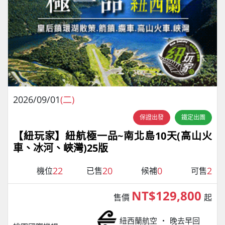
2026/09/01
(二)
保證出發
鐵定出團
【紐玩家】紐航極一品~南北島10天(高山火
車、冰河、峽灣)25版
22
20
0
2
機位
已售
候補
可售
NT$129,800
售價
起
紐西蘭航空
晚去早回