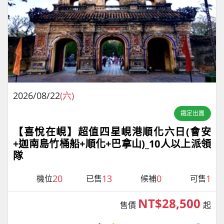
2026/08/22
(六)
鐵定出團
【喜悅在峴】超值四星峴港順化六日(會安
+迦南島竹桶船+順化+巴拿山)_10人以上派領
隊
20
13
0
1
機位
已售
候補
可售
NT$28,500
售價
起