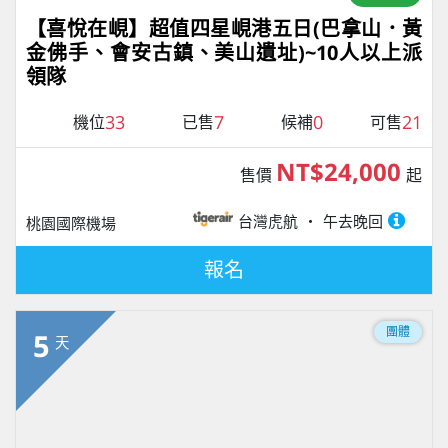
【喜悅在峴】超值四星峴港五日(巴拿山．黃
金佛手、會安古鎮、美山遺址)~10人以上派
領隊
33
7
0
21
機位
已售
候補
可售
NT$24,000
售價
起
台灣虎航
午去晚回
桃園國際機場
報名
團體
5
天