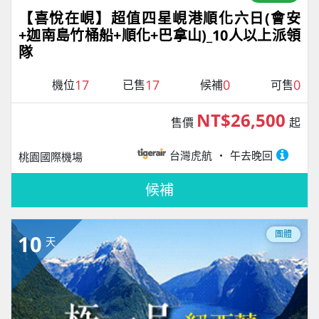
【喜悅在峴】超值四星峴港順化六日(會安
+迦南島竹桶船+順化+巴拿山)_10人以上派領
隊
17
17
0
0
機位
已售
候補
可售
NT$26,500
售價
起
台灣虎航
午去晚回
桃園國際機場
候補
團體
10
天