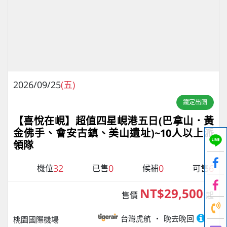
2026/09/25
(五)
鐵定出團
【喜悅在峴】超值四星峴港五日(巴拿山．黃
金佛手、會安古鎮、美山遺址)~10人以上派
領隊
32
0
0
6
機位
已售
候補
可售
NT$29,500
售價
起
台灣虎航
晚去晚回
桃園國際機場