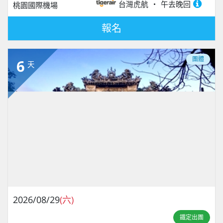
台灣虎航
午去晚回
桃園國際機場
報名
團體
6
天
2026/08/29
(六)
鐵定出團