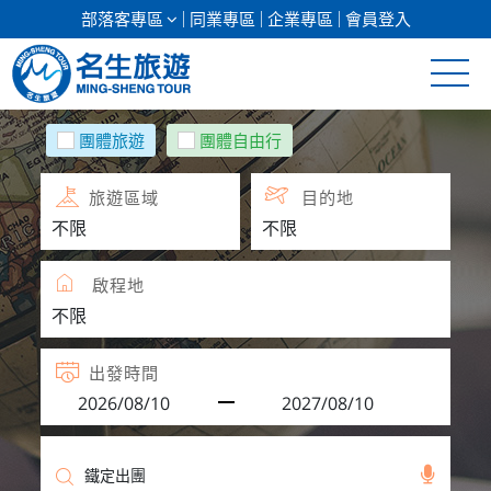
部落客專區
同業專區
企業專區
會員登入
清倉促銷
團體旅遊
團體自由行
日本專館
旅遊區域
目的地
郵輪假期
啟程地
海島假期
韓國
出發時間
東南亞
美加紐澳