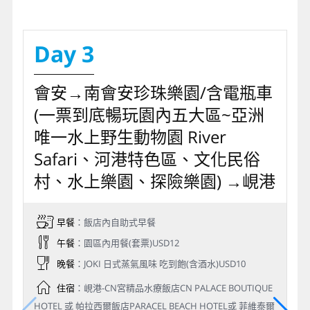
Day 3
會安→南會安珍珠樂園/含電瓶車
(一票到底暢玩園內五大區~亞洲
唯一水上野生動物園 River
Safari、河港特色區、文化民俗
村、水上樂園、探險樂園) →峴港
早餐
：飯店內自助式早餐
午餐
：園區內用餐(套票)USD12
晚餐
：JOKI 日式蒸氣風味 吃到飽(含酒水)USD10
住宿
：峴港-CN宮精品水療飯店CN PALACE BOUTIQUE
HOTEL 或 帕拉西爾飯店PARACEL BEACH HOTEL或 菲維泰爾