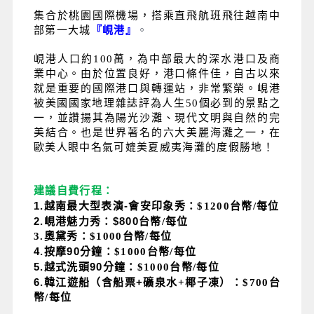
集合於桃園國際機場，搭乘直飛航班飛往越南中
部第一大城
『峴港』
。
峴港人口約100萬，為中部最大的深水港口及商
業中心。由於位置良好，港口條件佳，自古以來
就是重要的國際港口與轉運站，非常繁榮。峴港
被美國國家地理雜誌評為人生50個必到的景點之
一，並讚揚其為陽光沙灘、現代文明與自然的完
美結合。也是世界著名的六大美麗海灘之一，在
歐美人眼中名氣可媲美夏威夷海灘的度假勝地！
建議自費行程：
1.越南最大型表演-
會安印象秀：$1200台幣/每位
2.峴港魅力秀：$800
台幣/每位
3.奧黛秀：$1000台幣/每位
4.按摩90
分鐘：$1000台幣/每位
5.越式洗頭90
分鐘：$1000台幣/每位
6.韓江遊船（含船票+
礦泉水+椰子凍）：$700台
幣/每位