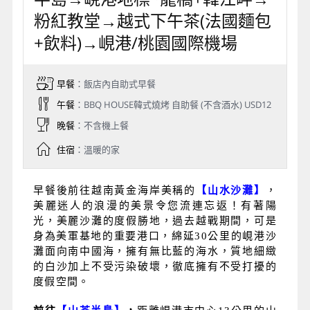
粉紅教堂→越式下午茶(法國麵包
+飲料)→峴港/桃園國際機場
早餐
：飯店內自助式早餐
午餐
：BBQ HOUSE韓式燒烤 自助餐 (不含酒水) USD12
晚餐
：不含機上餐
住宿
：溫暖的家
早餐後前往越南黃金海岸美稱的
【山水沙灘】
，
美麗迷人的浪漫的美景令您流連忘返！有著陽
光，美麗沙灘的度假勝地，過去越戰期間，可是
身為美軍基地的重要港口，綿延30公里的峴港沙
灘面向南中國海，擁有無比藍的海水，質地細緻
的白沙加上不受污染破壞，徹底擁有不受打擾的
度假空間。