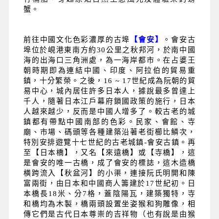
蟹。
前往中國文化色彩濃厚的古埠
【會安】
。會安古
埠位於峴港東南方約30公里之秋邦河，於南中國
海的出海口三角洲處，為一海岸都市。在占婆王
朝時期即為連結中國、印度、阿拉伯的貿易重
鎮，十分繁榮。之後，16 ~ 17世紀成為阮朝的貿
易中心，城內居住許多日本人，據說最多曾達上
千人，隨著日本江戶幕府鎖國政策的施行，日本
人越來越少，反而是中國人增多了。較古老的城
鎮都有帶點中國南部的色彩。民家、會館、寺
廟、市場、碼頭等各種建築沿著老街櫛比鱗次，
特別安排遊覽十七世紀的古老城鎮-會安古鎮。再
至【日本橋】，又名【來遠橋】或【寺橋】，這
是會安的唯一古橋，成了會安的標誌，這木造橋
橫跨流入【秋盆河】的小渠，連接阮氏明開和陳
富兩街，由日本和中國商人籌建於17世紀初。日
本橋長18米、分7格，蓋陰陽瓦，建築獨特，寺
和橋均為木製，橋兩頭設置坐姿猴和狗雕像，相
傳它們是古代日本尊崇的吉祥物（也有說是由猴