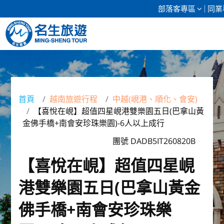
部落客專區
同業
清倉促銷
日本專館
首頁
越南旅遊行程
中越(峴港、順化、會安)
【喜悅在峴】超值四星峴港雙樂園五日(巴拿山黃
郵輪假期
金佛手橋+南會安珍珠樂園)-6人以上成行
海島假期
團號 DADB5IT260820B
【喜悅在峴】超值四星峴
韓國
港雙樂園五日(巴拿山黃金
東南亞
佛手橋+南會安珍珠樂
美加紐澳