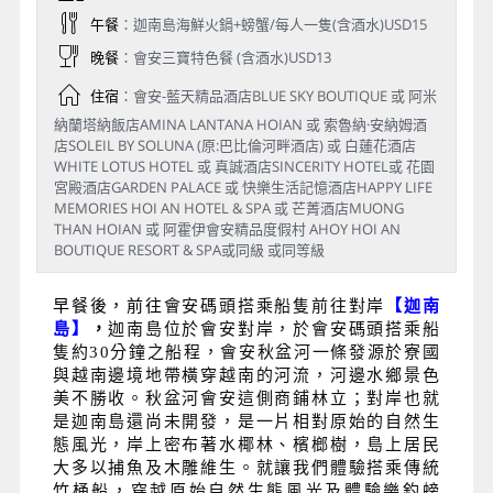
午餐
：迦南島海鮮火鍋+螃蟹/每人一隻(含酒水)USD15
晚餐
：會安三寶特色餐 (含酒水)USD13
住宿
：會安-藍天精品酒店BLUE SKY BOUTIQUE 或 阿米
納蘭塔納飯店AMINA LANTANA HOIAN 或 索魯納·安納姆酒
店SOLEIL BY SOLUNA (原:巴比倫河畔酒店) 或 白蓮花酒店
WHITE LOTUS HOTEL 或 真誠酒店SINCERITY HOTEL或 花園
宮殿酒店GARDEN PALACE 或 快樂生活記憶酒店HAPPY LIFE
MEMORIES HOI AN HOTEL & SPA 或 芒菁酒店MUONG
THAN HOIAN 或 阿霍伊會安精品度假村 AHOY HOI AN
BOUTIQUE RESORT & SPA或同級 或同等級
早餐後，前往
會安碼頭搭乘船隻前往對岸
【迦南
島】
，
迦南島位於會安對岸，於會安碼頭搭乘船
隻約30分鐘之船程，會安秋盆河一條發源於寮國
與越南邊境地帶橫穿越南的河流，河邊水鄉景色
美不勝收。秋盆河會安這側商鋪林立；對岸也就
是迦南島還尚未開發，是一片相對原始的自然生
態風光，岸上密布著水椰林、檳榔樹，島上居民
大多以捕魚及木雕維生。就讓我們體驗搭乘傳統
竹桶船，穿越原始自然生態風光及體驗樂釣螃