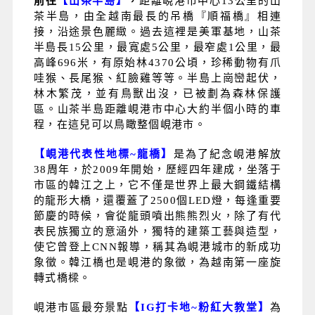
前往
【山茶半島】
，
距離峴港市中心13公里的山
茶半島，由全越南最長的吊橋『順福橋』相連
接，沿途景色麗緻。過去這裡是美軍基地，山茶
半島長15公里，最寬處5公里，最窄處1公里，最
高峰696米，有原始林4370公頃，珍稀動物有爪
哇猴、長尾猴、紅臉雞等等。半島上崗巒起伏，
林木繁茂，並有鳥獸出沒，已被劃為森林保護
區。山茶半島距離峴港市中心大約半個小時的車
程，在這兒可以鳥瞰整個峴港市。
【峴港代表性地標
~
龍橋】
是為了紀念峴港解放
38周年，於2009年開始，歷經四年建成，坐落于
市區的韓江之上，它不僅是世界上最大鋼鐵結構
的龍形大橋，還覆蓋了2500個LED燈，每逢重要
節慶的時候，會從龍頭噴出熊熊烈火，除了有代
表民族獨立的意涵外，獨特的建築工藝與造型，
使它曾登上CNN報導，稱其為峴港城市的新成功
象徵。韓江橋也是峴港的象徵，為越南第一座旋
轉式橋樑。
峴港市區最夯景點
【
IG
打卡地
~
粉紅大教堂】
為