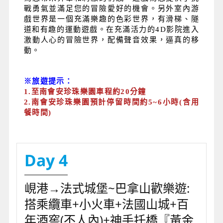
戰勇氣並滿足您的冒險愛好的機會。另外室內游
戲世界是一個充滿樂趣的色彩世界，有滑梯、隧
道和有趣的運動遊戲。在充滿活力的4D影院進入
激動人心的冒險世界，配備聲音效果，逼真的移
動。
※旅遊提示：
1.
至南會安珍珠樂園車程約20分鐘
2.
南會安珍珠樂園預計停留時間約5~6小時(含用
餐時間)
Day 4
峴港→法式城堡~巴拿山歡樂遊:
搭乘纜車+小火車+法國山城+百
年酒窖(不人內)+神手托橋『黃金