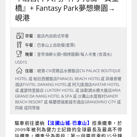
橋』+ Fantasy Park夢想樂園→
峴港
早餐
：飯店內自助式早餐
午餐
：巴拿山上自助餐(套票)
晚餐
：皇帝海鮮火鍋+焗烤龍蝦/每人半隻 (含酒水)
USD15
住宿
：峴港-CN宮精品水療飯店CN PALACE BOUTIQUE
HOTEL 或 帕拉西爾飯店PARACEL BEACH HOTEL或 菲維泰爾
酒店FIVITEL DANANG HOTEL或 阿凡達酒店AVATAR HOTEL
或 盧瑟特里飯店 LUXTERY HOTEL 或 詠歎調水療大飯店ARIA
GRAND DA NANG HOTEL & SPA 或 沙灘山水度假村SANDY
BEACH RESORT 或 格蘭德瑞奧城市酒店GRANDVRIO CITY 或
同級 或同等級
驅車前往婆納
【法國山城
-
巴拿山】
搭乘纜車，於
2009年被列為健力士記錄的全球最長及最高不停
站纜車，纜車分為兩段；第一段需搭乘約35分鐘