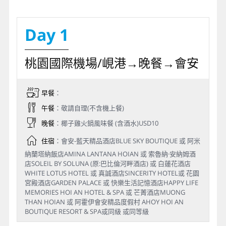
Day 1
桃園國際機場/峴港→晚餐→會安
早餐
：
午餐
：敬請自理(不含機上餐)
晚餐
：椰子雞火鍋風味餐 (含酒水)USD10
住宿
：會安-藍天精品酒店BLUE SKY BOUTIQUE 或 阿米
納蘭塔納飯店AMINA LANTANA HOIAN 或 索魯納·安納姆酒
店SOLEIL BY SOLUNA (原:巴比倫河畔酒店) 或 白蓮花酒店
WHITE LOTUS HOTEL 或 真誠酒店SINCERITY HOTEL或 花園
宮殿酒店GARDEN PALACE 或 快樂生活記憶酒店HAPPY LIFE
MEMORIES HOI AN HOTEL & SPA 或 芒菁酒店MUONG
THAN HOIAN 或 阿霍伊會安精品度假村 AHOY HOI AN
BOUTIQUE RESORT & SPA或同級 或同等級