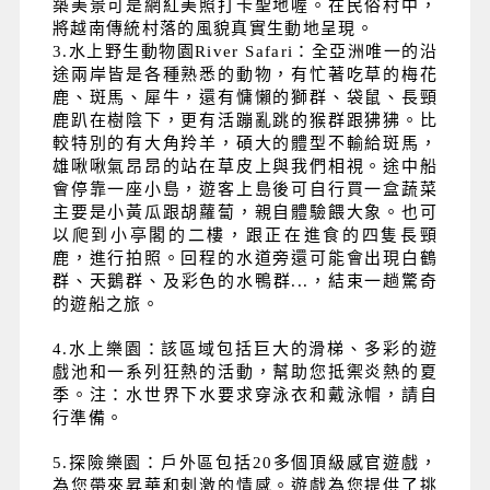
築美景可是網紅美照打卡聖地喔。在民俗村中，
將越南傳統村落的風貌真實生動地呈現。
3.水上野生動物園River Safari：全亞洲唯一的沿
途兩岸皆是各種熟悉的動物，有忙著吃草的梅花
鹿、斑馬、犀牛，還有慵懶的獅群、袋鼠、長頸
鹿趴在樹陰下，更有活蹦亂跳的猴群跟狒狒。比
較特別的有大角羚羊，碩大的體型不輸給斑馬，
雄啾啾氣昂昂的站在草皮上與我們相視。途中船
會停靠一座小島，遊客上島後可自行買一盒蔬菜
主要是小黃瓜跟胡蘿蔔，親自體驗餵大象。也可
以爬到小亭閣的二樓，跟正在進食的四隻長頸
鹿，進行拍照。回程的水道旁還可能會出現白鶴
群、天鵝群、及彩色的水鴨群...，結束一趟驚奇
的遊船之旅。
4.水上樂園：該區域包括巨大的滑梯、多彩的遊
戲池和一系列狂熱的活動，幫助您抵禦炎熱的夏
季。注：水世界下水要求穿泳衣和戴泳帽，請自
行準備。
5.探險樂園：戶外區包括20多個頂級感官遊戲，
為您帶來昇華和刺激的情感。遊戲為您提供了挑