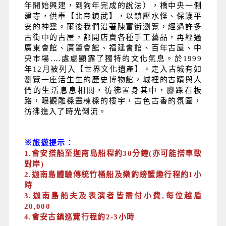
年開始興建，到狗年完成的說法），橋中央一側
建寺，供奉【北帝鎮武】，以鎮壓水怪、保護平
安的神靈。爾後我們沿著陳富街瀏覽，經過許多
古街中的古屋，都開店賣各種手工藝品，再經過
廣東會館、廣肇會館、福建會館、百年古屋、中
央市場….處處顯露了獨特的文化氣息。於1999
年12月被列入【世界文化遺產】。走入古城有如
瀏覽一座活生生的歷史博物館，城裡的古蹟與人
們的生活息息相關，彷彿置身其中，腳踩石板
路，眼觀雕樑畫棟樑的樓宇，古色古香的氛圍，
彷彿進入了時光倒流。
※旅遊提示：
1.
會安搭船至迦南島船程約30分鐘(亦可能搭車致
對岸)
2.
迦南島體驗傳統竹桶船及樂釣螃蟹趣行程約1小
時
3.
迦南島船夫及表演者皆需付小費,每位越盾
20,000
4.
會安古鎮巡覽行程約2-3小時