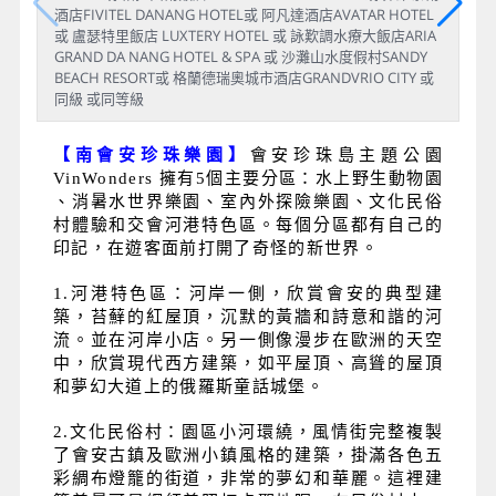
酒店FIVITEL DANANG HOTEL或 阿凡達酒店AVATAR HOTEL
或 盧瑟特里飯店 LUXTERY HOTEL 或 詠歎調水療大飯店ARIA
GRAND DA NANG HOTEL & SPA 或 沙灘山水度假村SANDY
BEACH RESORT或 格蘭德瑞奧城市酒店GRANDVRIO CITY 或
同級 或同等級
【南會安珍珠樂園】
會安珍珠島主題公園
VinWonders 擁有5個主要分區：水上野生動物園
、消暑水世界樂園、室內外探險樂園、文化民俗
村體驗和交會河港特色區。每個分區都有自己的
印記，在遊客面前打開了奇怪的新世界。
1.河港特色區：河岸一側，欣賞會安的典型建
築，苔蘚的紅屋頂，沉默的黃牆和詩意和諧的河
流。並在河岸小店。另一側像漫步在歐洲的天空
中，欣賞現代西方建築，如平屋頂、高聳的屋頂
和夢幻大道上的俄羅斯童話城堡。
2.文化民俗村：園區小河環繞，風情街完整複製
了會安古鎮及歐洲小鎮風格的建築，掛滿各色五
彩綢布燈籠的街道，非常的夢幻和華麗。這裡建