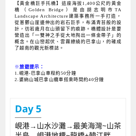
【黃金橋巨手托橋】這座海拔1,400公尺的黃金
橋（Golden Bridge）是由胡志明市TA
Landscape Architecture建築事務所一手打造，
從蔥鬱山崖邊伸出的岩石巨手，布滿青苔般的設
計，彷若歲月在山頭留下的痕跡。橋體設計是要
營造出「一雙神之手從大地掏出一條金帶子」的
概念。在山巒起伏、雲霧繚繞的巴拿山，的確成
了越南的觀光新標誌。
※
旅遊提示：
1.峴港-巴拿山車程約50分鐘
2.婆納山城巴拿山纜車搭乘時間約40分鐘
Day 5
峴港→山水沙灘→最美海灣~山茶
半島→峴港地標~龍橋+韓江畔→