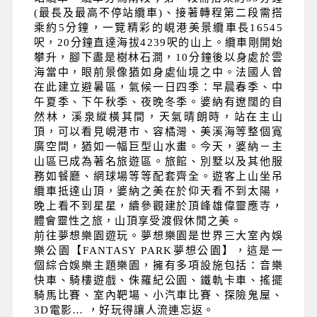
(最長及最高不停站纜車)、接著轉程第二段需搭
乘約5分鐘，一覽精彩的峴港美景纜車長16545
呎，20分鐘直達海拔4239呎的山上。纜車剛開始
攀升，腳下盡是樹林石澗，10分鐘後以身處於雲
海當中，眼前景像猶如身處仙境之中。法國人曾
在此建立避暑區，氣候一日四季：早晨春季、中
午夏季、下午秋季、夜晚冬季。婆納有遼闊的自
然林，溪泉縱橫其間，天氣晴朗時，站在主山
頂，可以看見峴港市、容橘灣、美溪海等整個寬
廣空間，猶如一幅巨型山水畫。今天，婆納－主
山區已成為著名旅遊區。旅館、別墅以及其他服
務如餐廳、網球場等等配套齊全。遊客上山坐吊
纜車抵達山頂，婆納之美在於仰天看不到太陽，
晚上看不到星星，續參觀建於頂峰雄偉靈應寺，
體會靈性之旅，山頂享受渡假休閒之美。
前往夢想樂園遊玩。夢想樂園是世界三大室內娛
樂公園【FANTASY PARK夢想公園】，這是一
個綜合娛樂主題樂園，擁有多項設施包括：音樂
快車、騎樓遊戲、侏羅紀公園、鐵軌卡車、搖擺
騎馬比賽、室內靶場、小汽車比賽、探險鬼屋、
3D電影… ，好玩得讓人流連忘返。