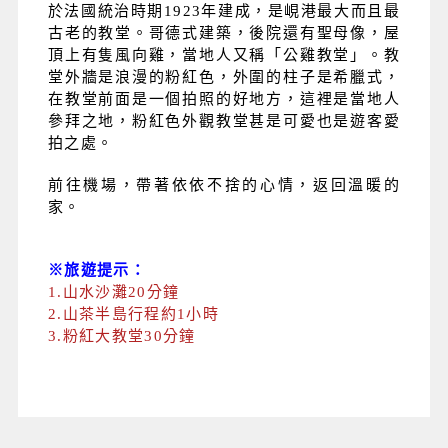
於法國統治時期1923年建成，是峴港最大而且最
古老的教堂。哥德式建築，後院還有聖母像，屋
頂上有隻風向雞，當地人又稱「公雞教堂」。教
堂外牆是浪漫的粉紅色，外圍的柱子是希臘式，
在教堂前面是一個拍照的好地方，這裡是當地人
參拜之地，粉紅色外觀教堂甚是可愛也是遊客愛
拍之處。
前往機場，帶著依依不捨的心情，返回溫暖的
家。
※旅遊提示：
1.山水沙灘20分鐘
2.山茶半島行程約1小時
3.粉紅大教堂30分鐘