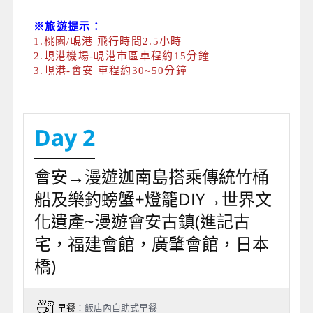
※旅遊提示：
1.桃園/峴港 飛行時間2.5小時
2.峴港機場-峴港市區車程約15分鐘
3.峴港-會安 車程約30~50分鐘
Day 2
會安→漫遊迦南島搭乘傳統竹桶
船及樂釣螃蟹+燈籠DIY→世界文
化遺產~漫遊會安古鎮(進記古
宅，福建會館，廣肇會館，日本
橋)
早餐
：飯店內自助式早餐