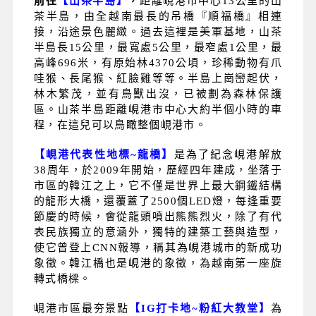
前往
【山茶半島】
，
距離峴港市中心13公里的山
茶半島，由全越南最長的吊橋『順福橋』相連
接，沿途景色麗緻。過去這裡是美軍基地，山茶
半島長15公里，最寬處5公里，最窄處1公里，最
高峰696米，有原始林4370公頃，珍稀動物有爪
哇猴、長尾猴、紅臉雞等等。半島上崗巒起伏，
林木繁茂，並有鳥獸出沒，已被劃為森林保護
區。山茶半島距離峴港市中心大約半個小時的車
程，在這兒可以鳥瞰整個峴港市。
【峴港代表性地標
~
龍橋】
是為了紀念峴港解放
38周年，於2009年開始，歷經四年建成，坐落于
市區的韓江之上，它不僅是世界上最大鋼鐵結構
的龍形大橋，還覆蓋了2500個LED燈，每逢重要
節慶的時候，會從龍頭噴出熊熊烈火，除了有代
表民族獨立的意涵外，獨特的建築工藝與造型，
使它曾登上CNN報導，稱其為峴港城市的新成功
象徵。韓江橋也是峴港的象徵，為越南第一座旋
轉式橋樑。
峴港市區最夯景點
【
IG
打卡地
~
粉紅大教堂】
為