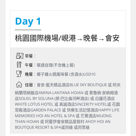
Day 1
桃園國際機場/峴港→晚餐→會安
早餐
：
午餐
：敬請自理(不含機上餐)
晚餐
：椰子雞火鍋風味餐 (含酒水)USD10
住宿
：會安-藍天精品酒店BLUE SKY BOUTIQUE 或 阿米
納蘭塔納飯店AMINA LANTANA HOIAN 或 索魯納·安納姆酒
店SOLEIL BY SOLUNA (原:巴比倫河畔酒店) 或 白蓮花酒店
WHITE LOTUS HOTEL 或 真誠酒店SINCERITY HOTEL或 花園
宮殿酒店GARDEN PALACE 或 快樂生活記憶酒店HAPPY LIFE
MEMORIES HOI AN HOTEL & SPA 或 芒菁酒店MUONG
THAN HOIAN 或 阿霍伊會安精品度假村 AHOY HOI AN
BOUTIQUE RESORT & SPA或同級 或同等級