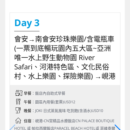
Day 3
會安→南會安珍珠樂園/含電瓶車
(一票到底暢玩園內五大區~亞洲
唯一水上野生動物園 River
Safari、河港特色區、文化民俗
村、水上樂園、探險樂園) →峴港
早餐
：飯店內自助式早餐
午餐
：園區內用餐(套票)USD12
晚餐
：JOKI 日式蒸氣風味 吃到飽(含酒水)USD10
住宿
：峴港-CN宮精品水療飯店CN PALACE BOUTIQUE
HOTEL 或 帕拉西爾飯店PARACEL BEACH HOTEL或 菲維泰爾