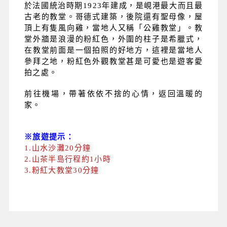
於法國統治時期1923年建成，是峴港最大而且最
古老的教堂。哥德式建築，後院還有聖母像，屋
頂上有隻風向雞，當地人又稱「公雞教堂」。教
堂外牆是浪漫的粉紅色，外圍的柱子是希臘式，
在教堂前面是一個拍照的好地方，這裡是當地人
參拜之地，粉紅色外觀教堂甚是可愛也是遊客愛
拍之處。
前往機場，帶著依依不捨的心情，返回溫暖的
家。
※旅遊提示：
1.山水沙灘20分鐘
2.山茶半島行程約1小時
3.粉紅大教堂30分鐘