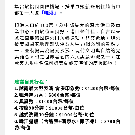
集合於桃園國際機場，搭乘直飛航班飛往越南中
部第一大城
『峴港』
。
峴港人口約100萬，為中部最大的深水港口及商
業中心。由於位置良好，港口條件佳，自古以來
就是重要的國際港口與轉運站，非常繁榮。峴港
被美國國家地理雜誌評為人生50個必到的景點之
一，並讚揚其為陽光沙灘、現代文明與自然的完
美結合。也是世界著名的六大美麗海灘之一，在
歐美人眼中名氣可媲美夏威夷海灘的度假勝地！
建議自費行程：
1.越南最大型表演-
會安印象秀：$1200台幣/每位
2.峴港魅力秀：$800
台幣/每位
3.奧黛秀：$1000台幣/每位
4.按摩90
分鐘：$1000台幣/每位
5.越式洗頭90
分鐘：$1000台幣/每位
6.韓江遊船（含船票+
礦泉水+椰子凍）：$700台
幣/每位