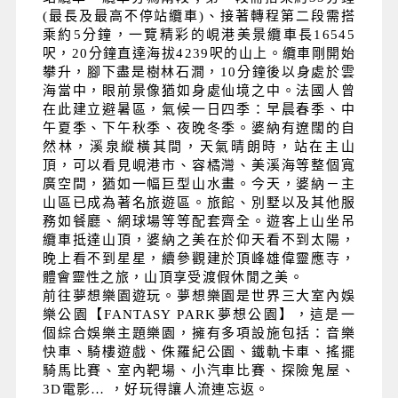
(最長及最高不停站纜車)、接著轉程第二段需搭
乘約5分鐘，一覽精彩的峴港美景纜車長16545
呎，20分鐘直達海拔4239呎的山上。纜車剛開始
攀升，腳下盡是樹林石澗，10分鐘後以身處於雲
海當中，眼前景像猶如身處仙境之中。法國人曾
在此建立避暑區，氣候一日四季：早晨春季、中
午夏季、下午秋季、夜晚冬季。婆納有遼闊的自
然林，溪泉縱橫其間，天氣晴朗時，站在主山
頂，可以看見峴港市、容橘灣、美溪海等整個寬
廣空間，猶如一幅巨型山水畫。今天，婆納－主
山區已成為著名旅遊區。旅館、別墅以及其他服
務如餐廳、網球場等等配套齊全。遊客上山坐吊
纜車抵達山頂，婆納之美在於仰天看不到太陽，
晚上看不到星星，續參觀建於頂峰雄偉靈應寺，
體會靈性之旅，山頂享受渡假休閒之美。
前往夢想樂園遊玩。夢想樂園是世界三大室內娛
樂公園【FANTASY PARK夢想公園】，這是一
個綜合娛樂主題樂園，擁有多項設施包括：音樂
快車、騎樓遊戲、侏羅紀公園、鐵軌卡車、搖擺
騎馬比賽、室內靶場、小汽車比賽、探險鬼屋、
3D電影… ，好玩得讓人流連忘返。