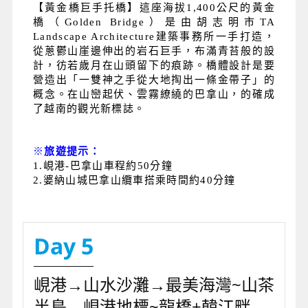
【黃金橋巨手托橋】這座海拔1,400公尺的黃金
橋（Golden Bridge）是由胡志明市TA
Landscape Architecture建築事務所一手打造，
從蔥鬱山崖邊伸出的岩石巨手，布滿青苔般的設
計，彷若歲月在山頭留下的痕跡。橋體設計是要
營造出「一雙神之手從大地掏出一條金帶子」的
概念。在山巒起伏、雲霧繚繞的巴拿山，的確成
了越南的觀光新標誌。
※
旅遊提示：
1.峴港-巴拿山車程約50分鐘
2.婆納山城巴拿山纜車搭乘時間約40分鐘
Day 5
峴港→山水沙灘→最美海灣~山茶
半島→峴港地標~龍橋+韓江畔→