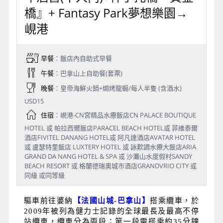
橋』+ Fantasy Park夢想樂園→
峴港
早餐
：飯店內自助式早餐
午餐
：巴拿山上自助餐(套票)
晚餐
：皇帝海鮮火鍋+焗烤龍蝦/每人半隻 (含酒水)
USD15
住宿
：峴港-CN宮精品水療飯店CN PALACE BOUTIQUE
HOTEL 或 帕拉西爾飯店PARACEL BEACH HOTEL或 菲維泰爾
酒店FIVITEL DANANG HOTEL或 阿凡達酒店AVATAR HOTEL
或 盧瑟特里飯店 LUXTERY HOTEL 或 詠歎調水療大飯店ARIA
GRAND DA NANG HOTEL & SPA 或 沙灘山水度假村SANDY
BEACH RESORT 或 格蘭德瑞奧城市酒店GRANDVRIO CITY 或
同級 或同等級
驅車前往婆納
【法國山城
-
巴拿山】
搭乘纜車，於
2009年被列為健力士記錄的全球最長及最高不停
站纜車，纜車分為兩段；第一段需搭乘約35分鐘