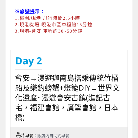
※旅遊提示：
1.桃園/峴港 飛行時間2.5小時
2.峴港機場-峴港市區車程約15分鐘
3.峴港-會安 車程約30~50分鐘
Day 2
會安→漫遊迦南島搭乘傳統竹桶
船及樂釣螃蟹+燈籠DIY→世界文
化遺產~漫遊會安古鎮(進記古
宅，福建會館，廣肇會館，日本
橋)
早餐
：飯店內自助式早餐