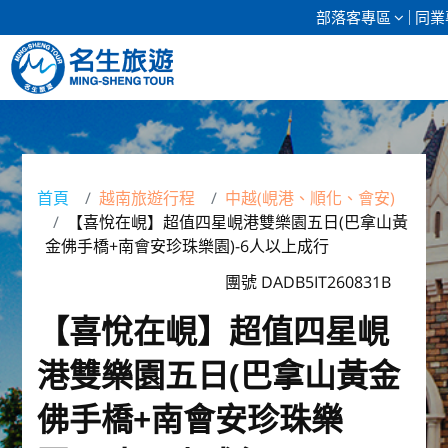
部落客專區
同業
清倉促銷
日本專館
首頁
越南旅遊行程
中越(峴港、順化、會安)
【喜悅在峴】超值四星峴港雙樂園五日(巴拿山黃
郵輪假期
金佛手橋+南會安珍珠樂園)-6人以上成行
海島假期
團號 DADB5IT260831B
【喜悅在峴】超值四星峴
韓國
港雙樂園五日(巴拿山黃金
東南亞
佛手橋+南會安珍珠樂
美加紐澳