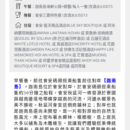
午餐
：迦南島海鮮火鍋+螃蟹/每人一隻(含酒水)USD15
晚餐
：會安三寶特色餐 (含酒水)USD13
住宿
：會安-藍天精品酒店BLUE SKY BOUTIQUE 或 阿米
納蘭塔納飯店AMINA LANTANA HOIAN 或 索魯納·安納姆酒
店SOLEIL BY SOLUNA (原:巴比倫河畔酒店) 或 白蓮花酒店
WHITE LOTUS HOTEL 或 真誠酒店SINCERITY HOTEL或 花園
宮殿酒店GARDEN PALACE 或 快樂生活記憶酒店HAPPY LIFE
MEMORIES HOI AN HOTEL & SPA 或 芒菁酒店MUONG
THAN HOIAN 或 阿霍伊會安精品度假村 AHOY HOI AN
BOUTIQUE RESORT & SPA或同級 或同等級
早餐後，前往
會安碼頭搭乘船隻前往對岸
【迦南
島】
，
迦南島位於會安對岸，於會安碼頭搭乘船
隻約30分鐘之船程，會安秋盆河一條發源於寮國
與越南邊境地帶橫穿越南的河流，河邊水鄉景色
美不勝收。秋盆河會安這側商鋪林立；對岸也就
是迦南島還尚未開發，是一片相對原始的自然生
態風光，岸上密布著水椰林、檳榔樹，島上居民
大多以捕魚及木雕維生。就讓我們體驗搭乘傳統
竹桶船，穿越原始自然生態風光及體驗樂釣螃