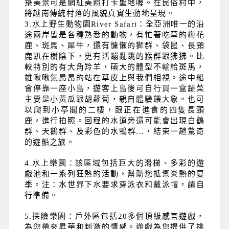
築美景可是網紅美照打卡聖地喔。在民俗村中，
將越南傳統村落的風貌真實生動地呈現。
3.水上野生動物園River Safari：全亞洲唯一的沿
途兩岸皆是各種熟悉的動物，有忙著吃草的梅花
鹿、斑馬、犀牛，還有慵懶的獅群、袋鼠、長頸
鹿趴在樹陰下，更有活蹦亂跳的猴群跟狒狒。比
較特別的有大角羚羊，碩大的體型不輸給斑馬，
雄啾啾氣昂昂的站在草皮上與我們相視。途中船
會停靠一座小島，遊客上島後可自行買一盒蔬菜
主要是小黃瓜跟胡蘿蔔，親自體驗餵大象。也可
以爬到小亭閣的二樓，跟正在進食的四隻長頸
鹿，進行拍照。回程的水道旁還可能會出現白鶴
群、天鵝群、及彩色的水鴨群...，結束一趟驚奇
的遊船之旅。
4.水上樂園：該區域包括巨大的滑梯、多彩的遊
戲池和一系列狂熱的活動，幫助您抵禦炎熱的夏
季。注：水世界下水要求穿泳衣和戴泳帽，請自
行準備。
5.探險樂園：戶外區包括20多個頂級感官遊戲，
為您帶來昇華和刺激的情感。遊戲為您提供了挑