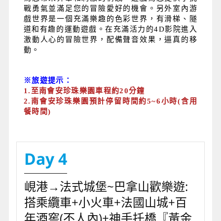
戰勇氣並滿足您的冒險愛好的機會。另外室內游
戲世界是一個充滿樂趣的色彩世界，有滑梯、隧
道和有趣的運動遊戲。在充滿活力的4D影院進入
激動人心的冒險世界，配備聲音效果，逼真的移
動。
※旅遊提示：
1.
至南會安珍珠樂園車程約20分鐘
2.
南會安珍珠樂園預計停留時間約5~6小時(含用
餐時間)
Day 4
峴港→法式城堡~巴拿山歡樂遊:
搭乘纜車+小火車+法國山城+百
年酒窖(不人內)+神手托橋『黃金