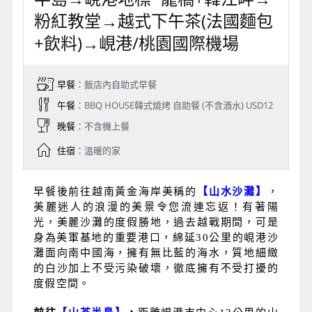
粉紅教堂→越式下午茶(法國麵包
+飲料)→峴港/桃園國際機場
早餐
：飯店內自助式早餐
午餐
：BBQ HOUSE韓式燒烤 自助餐 (不含酒水) USD12
晚餐
：不含機上餐
住宿
：溫暖的家
早餐後前往越南黃金海岸美稱的
【山水沙灘】
，
美麗迷人的浪漫的美景令您流連忘返！有著陽
光，美麗沙灘的度假勝地，過去越戰期間，可是
身為美軍基地的重要港口，綿延30公里的峴港沙
灘面向南中國海，擁有無比藍的海水，質地細緻
的白沙加上不受污染破壞，徹底擁有不受打擾的
度假空間。