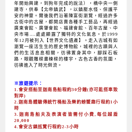
年開始興建，到狗年完成的說法），橋中央一側
建寺，供奉【北帝鎮武】，以鎮壓水怪、保護平
安的神靈。爾後我們沿著陳富街瀏覽，經過許多
古街中的古屋，都開店賣各種手工藝品，再經過
廣東會館、廣肇會館、福建會館、百年古屋、中
央市場….處處顯露了獨特的文化氣息。於1999
年12月被列入【世界文化遺產】。走入古城有如
瀏覽一座活生生的歷史博物館，城裡的古蹟與人
們的生活息息相關，彷彿置身其中，腳踩石板
路，眼觀雕樑畫棟樑的樓宇，古色古香的氛圍，
彷彿進入了時光倒流。
※旅遊提示：
1.
會安搭船至迦南島船程約30分鐘(亦可能搭車致
對岸)
2.
迦南島體驗傳統竹桶船及樂釣螃蟹趣行程約1小
時
3.
迦南島船夫及表演者皆需付小費,每位越盾
20,000
4.
會安古鎮巡覽行程約2-3小時