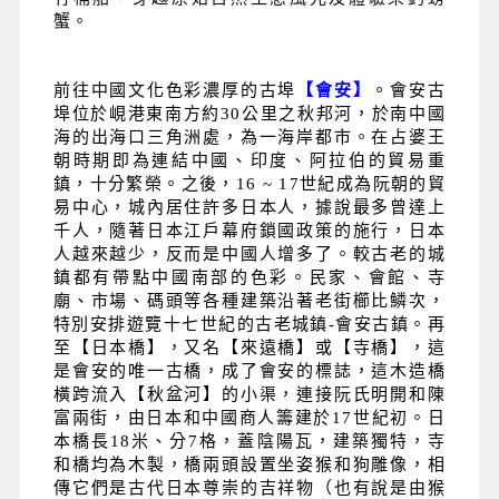
蟹。
前往中國文化色彩濃厚的古埠
【會安】
。會安古
埠位於峴港東南方約30公里之秋邦河，於南中國
海的出海口三角洲處，為一海岸都市。在占婆王
朝時期即為連結中國、印度、阿拉伯的貿易重
鎮，十分繁榮。之後，16 ~ 17世紀成為阮朝的貿
易中心，城內居住許多日本人，據說最多曾達上
千人，隨著日本江戶幕府鎖國政策的施行，日本
人越來越少，反而是中國人增多了。較古老的城
鎮都有帶點中國南部的色彩。民家、會館、寺
廟、市場、碼頭等各種建築沿著老街櫛比鱗次，
特別安排遊覽十七世紀的古老城鎮-會安古鎮。再
至【日本橋】，又名【來遠橋】或【寺橋】，這
是會安的唯一古橋，成了會安的標誌，這木造橋
橫跨流入【秋盆河】的小渠，連接阮氏明開和陳
富兩街，由日本和中國商人籌建於17世紀初。日
本橋長18米、分7格，蓋陰陽瓦，建築獨特，寺
和橋均為木製，橋兩頭設置坐姿猴和狗雕像，相
傳它們是古代日本尊崇的吉祥物（也有說是由猴