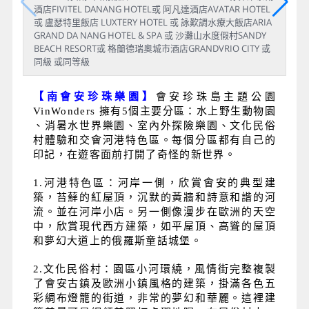
酒店FIVITEL DANANG HOTEL或 阿凡達酒店AVATAR HOTEL
或 盧瑟特里飯店 LUXTERY HOTEL 或 詠歎調水療大飯店ARIA
GRAND DA NANG HOTEL & SPA 或 沙灘山水度假村SANDY
BEACH RESORT或 格蘭德瑞奧城市酒店GRANDVRIO CITY 或
同級 或同等級
【南會安珍珠樂園】
會安珍珠島主題公園
VinWonders 擁有5個主要分區：水上野生動物園
、消暑水世界樂園、室內外探險樂園、文化民俗
村體驗和交會河港特色區。每個分區都有自己的
印記，在遊客面前打開了奇怪的新世界。
1.河港特色區：河岸一側，欣賞會安的典型建
築，苔蘚的紅屋頂，沉默的黃牆和詩意和諧的河
流。並在河岸小店。另一側像漫步在歐洲的天空
中，欣賞現代西方建築，如平屋頂、高聳的屋頂
和夢幻大道上的俄羅斯童話城堡。
2.文化民俗村：園區小河環繞，風情街完整複製
了會安古鎮及歐洲小鎮風格的建築，掛滿各色五
彩綢布燈籠的街道，非常的夢幻和華麗。這裡建