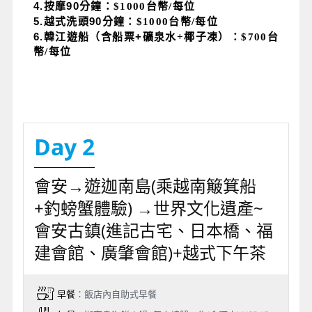
4.
按摩90
分鐘：$1000台幣/每位
5.
越式洗頭90
分鐘：$1000台幣/每位
6.
韓江遊船（含船票+
礦泉水+椰子凍）：$700台
幣/每位
Day 2
會安→遊迦南島(乘越南簸箕船
+釣螃蟹體驗) →世界文化遺產~
會安古鎮(進記古宅、日本橋、福
建會館、廣肇會館)+越式下午茶
早餐
：飯店內自助式早餐