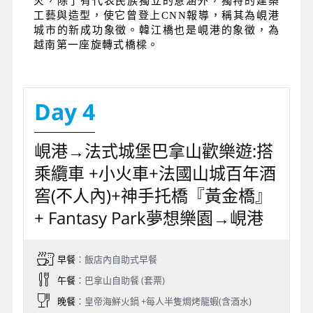
火，除了有代表民族獨立的意涵外，獨特的建築
工藝與造型，使它曾登上CNN報導，稱其為峴港
城市的新成功象徵。韓江橋也是峴港的象徵，為
越南第一座旋轉式橋樑。
Day 4
峴港→法式城堡巴拿山歡樂遊:搭
乘纜車 +小火車+法國山城百年酒
窖(不人內)+神手托橋『黃金橋』
+ Fantasy Park夢想樂園→峴港
早餐
：飯店內自助式早餐
午餐
：巴拿山自助餐 (套票)
晚餐
：皇帝海鮮火鍋 +每人半隻焗烤龍蝦(含酒水)