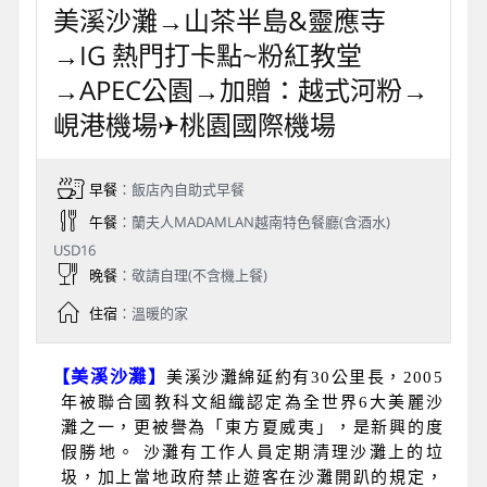
美溪沙灘→山茶半島&靈應寺
→IG 熱門打卡點~粉紅教堂
→APEC公園→加贈：越式河粉→
峴港機場✈桃園國際機場
早餐
：飯店內自助式早餐
午餐
：蘭夫人MADAMLAN越南特色餐廳(含酒水)
USD16
晚餐
：敬請自理(不含機上餐)
住宿
：溫暖的家
【美溪沙灘】
美溪沙灘綿延約有
30
公里長，
2005
年被聯合國教科文組織認定為全世界
6
大美麗沙
灘之一，更被譽為「東方夏威夷」，是新興的度
假勝地。
沙灘有工作人員定期清理沙灘上的垃
圾，加上當地政府禁止遊客在沙灘開趴的規定，