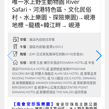
唯一水上野生動物園 River
Safari、河港特色區、文化民俗
村、水上樂園、探險樂園)→峴港
地標 ~龍橋+韓江畔→ 峴港
早餐
：飯店內自助式早餐
午餐
：園區內用餐(套票)USD12
晚餐
：JOKI 日式蒸氣風味吃到飽US10(含酒水)
住宿
：峴港 五星-羅莎米酒店ROSAMIA HOTEL或 半島
酒店PENINSULA HOTEL或 溫德姆金海灣WYNDHAM
GOLDEN BAY或 阿蘭大海飯店 ALAN SEA HOTEL 或 豪華孟青
MUONG THANH HOTEL 或 DLG飯店 (DLG HOTEL DANANG
或 峴港蘇醒飯店 AWAKEN DANANG HOTEL或 萊斯蒙特度假
村RISEMOUNT 或 峴港中心公寓式酒店CENTRE POINT
DANANG HOTEL或 那羅德酒店 THE NALOD 或同等級
【南會安珍珠樂園】
會安珍珠島主題公園
VinWonders 擁有5個主要分區：水上野生動物園