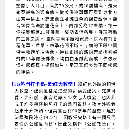
塑像引人耳目，高約70公尺，約20層樓高，是東
南亞最高的觀音像。從美溪沙灘即可看到東北方
山茶半島上，高聳矗立著純白色的觀音塑像。觀
音塑像高踞於蓮花座上，內部分為17層樓，每一
個樓層都有21尊佛雕，姿勢表情各異，展現精緻
的工藝之美。 靈應寺廟宇腹地寬廣，院內種有各
種花草、盆景，四季花開不斷。寺廟的正殿中間
供奉釋迦牟尼佛像，通往正殿的路兩旁是排列整
齊的18尊羅漢佛像，均由白玉雕刻而成，佛像表
情神態逼真，栩栩如生，呈現喜怒哀樂不同樣態
的神情。
【IG
熱門打卡點
~
粉紅大教堂】
粉紅色外牆的峴港
大教堂，建築風格是浪漫的哥德式建築，充滿可
愛、夢幻感，很容易讓人少女心大噴發，也因此
成了許多遊客拍照打卡的熱門景點。教堂外觀看
起來十分新穎，但其實已有90多年的歷史，建於
法國殖民時期1923年，因教堂尖塔上有一個具代
表性的公雞風向標，因此又稱作「公雞教堂」。