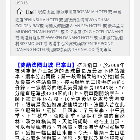
USD15
住宿
：峴港 五星-羅莎米酒店ROSAMIA HOTEL或 半島
酒店PENINSULA HOTEL或 溫德姆金海灣WYNDHAM
GOLDEN BAY或 阿蘭大海飯店 ALAN SEA HOTEL 或 豪華孟青
MUONG THANH HOTEL 或 DLG飯店 (DLG HOTEL DANANG
或 峴港蘇醒飯店 AWAKEN DANANG HOTEL或 萊斯蒙特度假
村RISEMOUNT 或 峴港中心公寓式酒店CENTRE POINT
DANANG HOTEL或 那羅德酒店 THE NALOD 或同等級
【婆納法國山城
-
巴拿山】
搭乘纜車，於
2009
年
被列為健力士記錄的全球最長及最高不停站纜
車，纜車分為兩段；第一段需搭乘約
35
分鐘
(
最長
及最高不停站纜車
)
、接著轉程第二段需搭乘約
5
分鐘，一覽精彩的峴港美景纜車長
16545
呎，
20
分鐘直達海拔
4239
呎的山上。纜車剛開始攀升，
腳下盡是樹林石澗，
10
分鐘後以身處於雲海當
中，眼前景像猶如身處仙境之中。法國人曾在此
建立避暑區，氣候一日四季：早晨春季、中午夏
季、下午秋季、夜晚冬季。婆納有遼闊的自然
林，溪泉縱橫其間，天氣晴朗時，站在主山頂，
可以看見峴港市、容橘灣、美溪海等整個寬廣空
間，猶如一幅巨型山水畫。今天，婆納－主山區
已成為著名旅遊區。旅館、別墅以及其他服務如