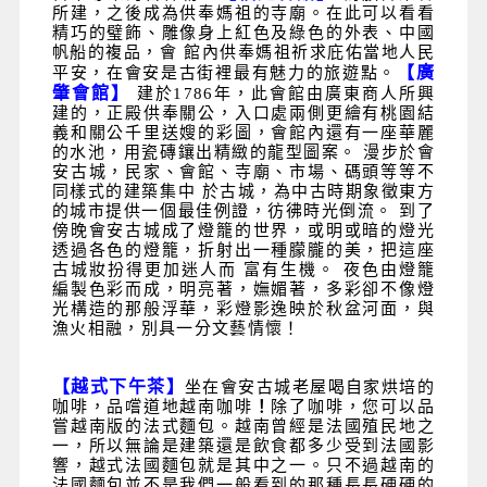
所建，之後成為供奉媽祖的寺廟。在此可以看看
精巧的璧飾、雕像身上紅色及綠色的外表、中國
帆船的複品，會
館內供奉媽祖祈求庇佑當地人民
【廣
平安，在會安是古街裡最有魅力的旅遊點。
肇會館】
建於
1786
年，此會館由廣東商人所興
建的，正殿供奉關公，入口處兩側更繪有桃園結
義和關公千里送嫂的彩圖，會館內還有一座華麗
的水池，用瓷磚鑲出精緻的龍型圖案。
漫步於會
安古城，民家、會館、寺廟、市場、碼頭等等不
同樣式的建築集中
於古城，為中古時期象徵東方
的城市提供一個最佳例證，彷彿時光倒流。
到了
傍晚會安古城成了燈籠的世界，或明或暗的燈光
透過各色的燈籠，折射出一種朦朧的美，把這座
古城妝扮得更加迷人而
富有生機。
夜色由燈籠
編製色彩而成，明亮著，嫵媚著，多彩卻不像燈
光構造的那般浮華，彩燈影逸映於秋盆河面，與
漁火相融，別具一分文藝情懷！
【越式下午茶】
坐在會安古城老屋喝自家烘培的
咖啡，品嚐道地越南咖啡
！
除了咖啡，您可以品
嘗越南版的法式麵包。越南曾經是法國殖民地之
一，所以無論是建築還是飲食都多少受到法國影
響，越式法國麵包就是其中之一。只不過越南的
法國麵包並不是我們一般看到的那種長長硬硬的