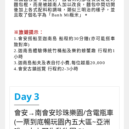
麵包棍，而是被越南人加以改良，麵包中間切開
後加上各式配料和調味，類似三明治的樣子，並
且取了個名字為「Banh Mi粄米」
。
※旅遊提示：
1.會安搭船至迦南島 船程約30分鐘(亦可能搭車
致對岸)
2.迦南島體驗傳統竹桶船及樂釣螃蟹趣 行程約1
小時
3.迦南島船夫及表自付小費,每位越盾20,000
4.會安古鎮巡覽 行程約2-3小時
Day 3
會安→南會安珍珠樂園/含電瓶車
(一票到底暢玩園內五大區~亞洲