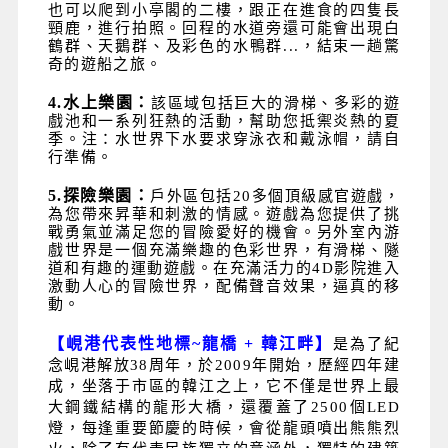
也可以爬到小亭閣的二樓，跟正在進食的四隻長
頸鹿，進行拍照。回程的水道旁還可能會出現白
鶴群、天鵝群、及彩色的水鴨群...，結束一趟驚
奇的遊船之旅。
4.
水上樂園：
該區域包括巨大的滑梯、多彩的遊
戲池和一系列狂熱的活動，幫助您抵禦炎熱的夏
季。注：水世界下水要求穿泳衣和戴泳帽，請自
行準備。
5.
探險樂園：
戶外區包括
20
多個頂級感官遊戲，
為您帶來昇華和刺激的情感。遊戲為您提供了挑
戰勇氣並滿足您的冒險愛好的機會。另外室內游
戲世界是一個充滿樂趣的色彩世界，有滑梯、隧
道和有趣的運動遊戲。在充滿活力的
4D
影院進入
激動人心的冒險世界，配備聲音效果，逼真的移
動。
【峴港代表性地標
~
龍橋
+
韓江畔】
是為了紀
念峴港解放38周年，於2009年開始，歷經四年建
成，坐落于市區的韓江之上，它不僅是世界上最
大鋼鐵結構的龍形大橋，還覆蓋了2500個LED
燈，每逢重要節慶的時候，會從龍頭噴出熊熊烈