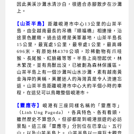
因此美溪沙灘水清沙白，很適合赤腳散步在沙灘
上。
【山茶半島】
距離峴港市中心13公里的山茶半
島，由全越南最長的吊橋『順福橋』相連接，沿
途景色麗緻。過去這裡是美軍基地，山茶半島長
15公里，最寬處5公里，最窄處1公里，最高峰
696米，有原始林4370公頃，珍稀動物有爪哇
猴、長尾猴、紅臉雞等等。半島上崗巒起伏，林
木繁茂，並有鳥獸出沒，已被劃為森林保護區。
山茶半島上有一個沙灘叫山水沙灘，素有越南黃
金海岸的美稱，美麗迷人的海灣真是令人流連忘
返。山茶半島距離峴港市中心大約半個小時的車
程，在這兒可以鳥瞰整個峴港市。
【靈應寺】
峴港有三座同樣名稱的「靈應寺」
（Linh Ung Pagoda），各具特色、各有看頭，
雖然歷史不算悠久，但卻都是到峴港旅遊的必訪
景點。這三座「靈應寺」分別位在巴拿山、五行
山，以及山茶半島上。 山茶半島以一座巨大觀音