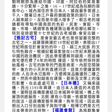
朝時期即為連結中國、印度、阿拉伯的貿易重
鎮，十分繁榮。之後，16 ~ 17
世紀成為阮朝的貿
易中心，城內居住許多日本人，據說最多曾達上
千人，隨著日本江戶幕府鎖國政策的施行，日本
人越來越少，反而是中國人增多了。較古老的城
鎮都有帶點中國南部的色彩。民家、會館、寺
廟、市場、碼頭等各種建築沿著老街櫛比鱗次，
特別安排遊覽十七世紀的古老城鎮-會安古鎮。
【進記古宅】
是會安最古老也是保留最完整的
古宅之一。該建築興建於
19
世紀初期，表現出
17
世紀時居住於會安的的中、日、越三大民族
的文
化特色融合。根據記載晉家族在
16
世紀末期淪為
中國的政治難民，因此舉家遷移到越南，而這棟
商宅便花費了
8
年的時間
建造，至今依然保持原
始風格。古宅的狹窄的門面是商家，內部空間狹
窄，後方的小天井則直通河流，這是方便讓當時
的商
人在洪水氾濫時，方便將貨品搬運到二樓之
故。然而中國對越南在建築、藝術及文學上的強
【日本橋】
烈影響，在此處處可見。
又稱來遠
橋，西元
1593
年興建，由日本人建造的木造拱
橋。當時這座橋是連結日本城與中國城。橋上有
屋頂供遮蔽用，北側
建有小寺廟。依據某個故事
的說法，這座橋是猴年興建，狗年完成，因此兩
側出入口分別由猴子與狗守護，相傳它們是古代
【福建會館】
日本尊崇的吉祥物。
為族群集會