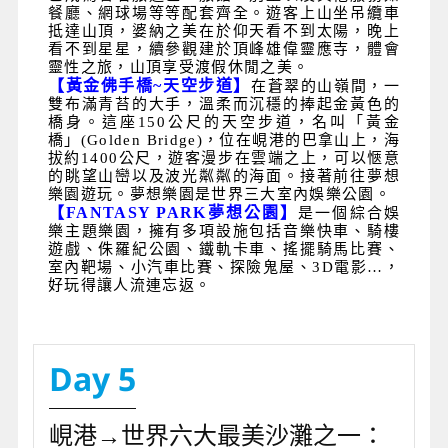
餐廳、網球場等等配套齊全。遊客上山坐吊纜車
抵達山頂，婆納之美在於仰天看不到太陽，晚上
看不到星星，續參觀建於頂峰雄偉靈應寺，體會
靈性之旅，山頂享受渡假休閒之美。
【黃金佛手橋
~
天空步道】
在蒼翠的山嶺間，一
雙布滿青苔的大手，溫柔而沉穩的捧起金黃色的
橋身。這座
150
公尺的天空步道，名叫「黃金
橋」
(Golden Bridge)
，位在峴港的巴拿山上，海
拔約
1400
公尺，遊客漫步在雲端之上，可以愜意
的眺望山巒以及波光粼粼的海面。接著前往夢想
樂園遊玩。夢想樂園是世界三大室內娛樂公園。
【
FANTASY PARK
夢想公園】
是一個綜合娛
樂主題樂園，擁有多項設施包括音樂快車、騎樓
遊戲、侏羅紀公園、鐵軌卡車、搖擺騎馬比賽、
室內靶場、小汽車比賽、探險鬼屋、
3D
電影
…
，
好玩得讓人流連忘返。
Day 5
峴港→世界六大最美沙灘之一：