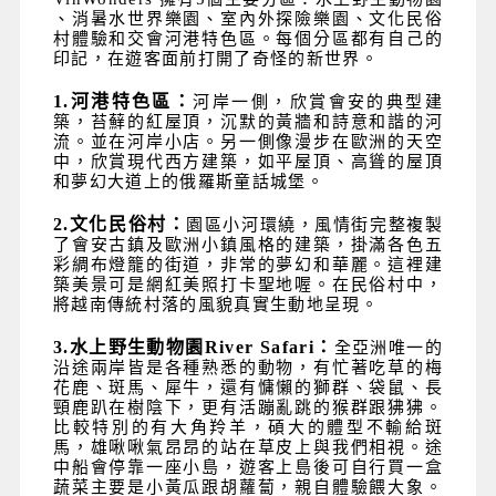
、消暑水世界樂園、室內外探險樂園、文化民俗
村體驗和交會河港特色區。每個分區都有自己的
印記，在遊客面前打開了奇怪的新世界。
1.
河港特色區：
河岸一側，欣賞會安的典型建
築，苔蘚的紅屋頂，沉默的黃牆和詩意和諧的河
流。並在河岸小店。另一側像漫步在歐洲的天空
中，欣賞現代西方建築，如平屋頂、高聳的屋頂
和夢幻大道上的俄羅斯童話城堡。
2.
文化民俗村：
園區小河環繞，風情街完整複製
了會安古鎮及歐洲小鎮風格的建築，掛滿各色五
彩綢布燈籠的街道，非常的夢幻和華麗。這裡建
築美景可是網紅美照打卡聖地喔。在民俗村中，
將越南傳統村落的風貌真實生動地呈現。
3.
水上野生動物園
River Safari
：
全亞洲唯一的
沿途兩岸皆是各種熟悉的動物，有忙著吃草的梅
花鹿、斑馬、犀牛，還有慵懶的獅群、袋鼠、長
頸鹿趴在樹陰下，更有活蹦亂跳的猴群跟狒狒。
比較特別的有大角羚羊，碩大的體型不輸給斑
馬，雄啾啾氣昂昂的站在草皮上與我們相視。途
中船會停靠一座小島，遊客上島後可自行買一盒
蔬菜主要是小黃瓜跟胡蘿蔔，親自體驗餵大象。