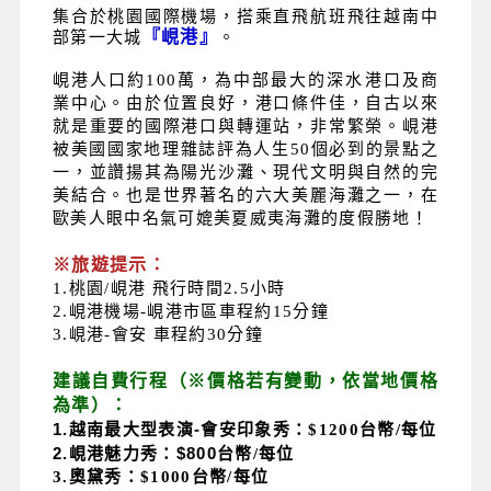
集合於桃園國際機場，搭乘直飛航班飛往越南中
『峴港』
部第一大城
。
峴港人口約100萬，為中部最大的深水港口及商
業中心。由於位置良好，港口條件佳，自古以來
就是重要的國際港口與轉運站，非常繁榮。峴港
被美國國家地理雜誌評為人生50個必到的景點之
一，並讚揚其為陽光沙灘、現代文明與自然的完
美結合。也是世界著名的六大美麗海灘之一，在
歐美人眼中名氣可媲美夏威夷海灘的度假勝地！
※旅遊提示：
1.桃園/峴港 飛行時間2.5小時
2.峴港機場-峴港市區車程約15分鐘
3.峴港-會安 車程約30分鐘
建議自費行程（※價格若有變動，依當地價格
為準）：
1.
越南最大型表演-
會安印象秀：$1200台幣/每位
2.
峴港魅力秀：$800
台幣/每位
3.奧黛秀：$1000台幣/每位