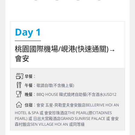
Day 1
桃園國際機場/峴港(快速通關)→
會安
早餐
：
午餐
：敬請自理(不含機上餐)
晚餐
：BBQ HOUSE 韓式燒烤自助餐(不含酒水)USD12
住宿
：會安 五星-貝勒里夫會安飯店BELLERIVE HOI AN
HOTEL & SPA 或 會安珍珠酒店THE PEARL(原CITADINES
PEARL) 或 日出大宮殿酒店GRAND SUNRISE PALACE 或 會安
森村飯店SEN VILLAGE HOI AN 或同等級