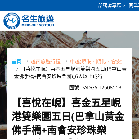
部落客專區
同業
清倉促銷
日本專館
首頁
越南旅遊行程
中越(峴港、順化、會安)
【喜悅在峴】喜金五星峴港雙樂園五日(巴拿山黃
郵輪假期
金佛手橋+南會安珍珠樂園)_6人以上成行
海島假期
團號 DADG5IT260811B
【喜悅在峴】喜金五星峴
韓國
港雙樂園五日(巴拿山黃金
東南亞
佛手橋+南會安珍珠樂
美加紐澳