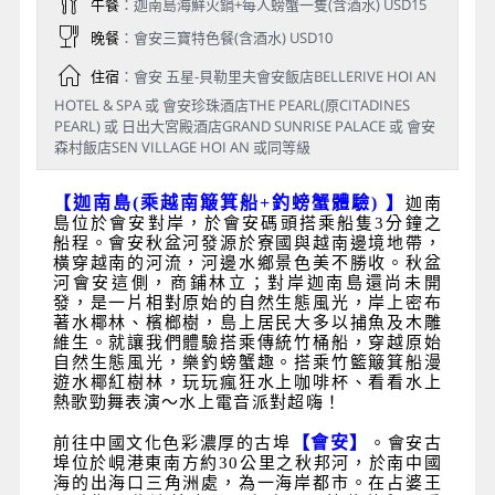
午餐
：迦南島海鮮火鍋+每人螃蟹一隻(含酒水) USD15
晚餐
：會安三寶特色餐(含酒水) USD10
住宿
：會安 五星-貝勒里夫會安飯店BELLERIVE HOI AN
HOTEL & SPA 或 會安珍珠酒店THE PEARL(原CITADINES
PEARL) 或 日出大宮殿酒店GRAND SUNRISE PALACE 或 會安
森村飯店SEN VILLAGE HOI AN 或同等級
【迦南島
(
乘越南簸箕船
+
釣螃蟹體驗
)
】
迦南
島位於會安對岸，於會安碼頭搭乘船隻
3
分鐘之
船程。會安秋盆河發源於寮國與越南邊境地帶，
橫穿越南的河流，河邊水鄉景色美不勝收。秋盆
河會安這側，商鋪林立；對岸迦南島還尚未開
發，是一片相對原始的自然生態風光，岸上密布
著水椰林、檳榔樹，島上居民大多以捕魚及木雕
維生。就讓我們體驗搭乘傳統竹桶船，穿越原始
自然生態風光，樂釣螃蟹趣。搭乘竹籃簸箕船漫
遊水椰紅樹林，玩玩瘋狂水上咖啡杯、看看水上
熱歌勁舞表演～水上電音派對超嗨！
【會安】
前往中國文化色彩濃厚的古埠
。會安古
埠位於峴港東南方約30公里之秋邦河，於南中國
海的出海口三角洲處，為一海岸都市。在占婆王