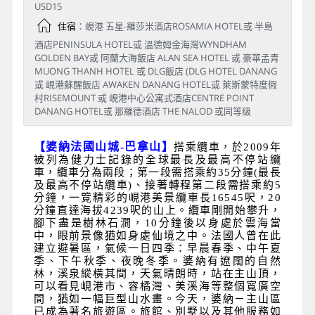
USD15
住宿
：峴港 五星-羅莎米酒店ROSAMIA HOTEL或 半島
酒店PENINSULA HOTEL或 溫德姆金海灣WYNDHAM
GOLDEN BAY或 阿蘭大海飯店 ALAN SEA HOTEL 或 豪華孟青
MUONG THANH HOTEL 或 DLG飯店 (DLG HOTEL DANANG
或 峴港蘇醒飯店 AWAKEN DANANG HOTEL或 萊斯蒙特度假
村RISEMOUNT 或 峴港中心公寓式酒店CENTRE POINT
DANANG HOTEL或 那羅德酒店 THE NALOD 或同等級
【婆納法國山城
-
巴拿山】
搭乘纜車，於
2009
年
被列為健力士記錄的全球最長及最高不停站纜
車，纜車分為兩段；第一段需搭乘約
35
分鐘
(
最長
及最高不停站纜車
)
、接著轉程第二段需搭乘約
5
分鐘，一覽精彩的峴港美景纜車長
16545
呎，
20
分鐘直達海拔
4239
呎的山上。纜車剛開始攀升，
腳下盡是樹林石澗，
10
分鐘後以身處於雲海當
中，眼前景像猶如身處仙境之中。法國人曾在此
建立避暑區，氣候一日四季：早晨春季、中午夏
季、下午秋季、夜晚冬季。婆納有遼闊的自然
林，溪泉縱橫其間，天氣晴朗時，站在主山頂，
可以看見峴港市、容橘灣、美溪海等整個寬廣空
間，猶如一幅巨型山水畫。今天，婆納－主山區
已成為著名旅遊區。旅館、別墅以及其他服務如