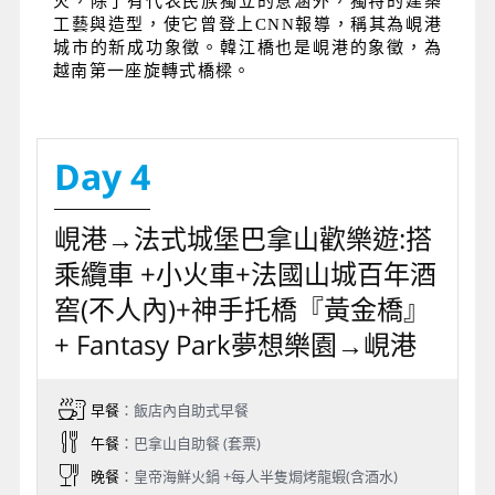
火，除了有代表民族獨立的意涵外，獨特的建築
工藝與造型，使它曾登上CNN報導，稱其為峴港
城市的新成功象徵。韓江橋也是峴港的象徵，為
越南第一座旋轉式橋樑。
Day 4
峴港→法式城堡巴拿山歡樂遊:搭
乘纜車 +小火車+法國山城百年酒
窖(不人內)+神手托橋『黃金橋』
+ Fantasy Park夢想樂園→峴港
早餐
：飯店內自助式早餐
午餐
：巴拿山自助餐 (套票)
晚餐
：皇帝海鮮火鍋 +每人半隻焗烤龍蝦(含酒水)