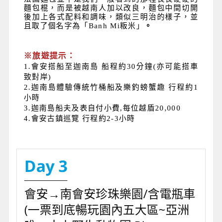
麵包棍，而是被越南人加以改良，麵包中間切開
後加上各式配料和調味，類似三明治的樣子，並
且取了個名字為「Banh Mi粄米」
。
※旅遊提示：
1.會安搭船至迦南島 船程約30分鐘(亦可能搭車
致對岸)
2.迦南島體驗傳統竹桶船及樂釣螃蟹趣 行程約1
小時
3.迦南島船夫及表自付小費,每位越盾20,000
4.會安古鎮巡覽 行程約2-3小時
Day 3
會安→南會安珍珠樂園/含電瓶車
(一票到底暢玩園內五大區~亞洲