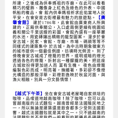
所建，之後成為供奉媽祖的寺廟。在此可以看看
精巧的璧飾、雕像身上紅色及綠色的外表、中國
帆船的複品，會
館內供奉媽祖祈求庇佑當地人民
【廣
平安，在會安是古街裡最有魅力的旅遊點。
肇會館】
建於
1786
年，此會館由廣東商人所興
建的，正殿供奉關公，入口處兩側更繪有桃園結
義和關公千里送嫂的彩圖，會館內還有一座華麗
的水池，用瓷磚鑲出精緻的龍型圖案。
漫步於會
安古城，民家、會館、寺廟、市場、碼頭等等不
同樣式的建築集中
於古城，為中古時期象徵東方
的城市提供一個最佳例證，彷彿時光倒流。
到了
傍晚會安古城成了燈籠的世界，或明或暗的燈光
透過各色的燈籠，折射出一種朦朧的美，把這座
古城妝扮得更加迷人而
富有生機。
夜色由燈籠
編製色彩而成，明亮著，嫵媚著，多彩卻不像燈
光構造的那般浮華，彩燈影逸映於秋盆河面，與
漁火相融，別具一分文藝情懷！
【越式下午茶】
坐在會安古城老屋喝自家烘培的
咖啡，品嚐道地越南咖啡
！
除了咖啡，您可以品
嘗越南版的法式麵包。越南曾經是法國殖民地之
一，所以無論是建築還是飲食都多少受到法國影
響，越式法國麵包就是其中之一。只不過越南的
法國麵包並不是我們一般看到的那種長長硬硬的