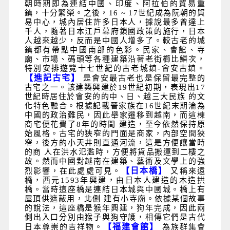
朝時期即為連結中國、印度、阿拉伯的貿易重
鎮，十分繁榮。之後，16 ~ 17
世紀成為阮朝的貿
易中心，城內居住許多日本人，據說最多曾達上
千人，隨著日本江戶幕府鎖國政策的施行，日本
人越來越少，反而是中國人增多了。較古老的城
鎮都有帶點中國南部的色彩。民家、會館、寺
廟、市場、碼頭等各種建築沿著老街櫛比鱗次，
特別安排遊覽十七世紀的古老城鎮-會安古鎮。
【進記古宅】
是會安最古老也是保留最完整的
古宅之一。該建築興建於
19
世紀初期，表現出
17
世紀時居住於會安的的中、日、越三大民族
的文
化特色融合。根據記載晉家族在
16
世紀末期淪為
中國的政治難民，因此舉家遷移到越南，而這棟
商宅便花費了
8
年的時間
建造，至今依然保持原
始風格。古宅的狹窄的門面是商家，內部空間狹
窄，後方的小天井則直通河流，這是方便讓當時
的商
人在洪水氾濫時，方便將貨品搬運到二樓之
故。然而中國對越南在建築、藝術及文學上的強
【日本橋】
烈影響，在此處處可見。
又稱來遠
橋，西元
1593
年興建，由日本人建造的木造拱
橋。當時這座橋是連結日本城與中國城。橋上有
屋頂供遮蔽用，北側
建有小寺廟。依據某個故事
的說法，這座橋是猴年興建，狗年完成，因此兩
側出入口分別由猴子與狗守護，相傳它們是古代
【福建會館】
日本尊崇的吉祥物。
為族群集會