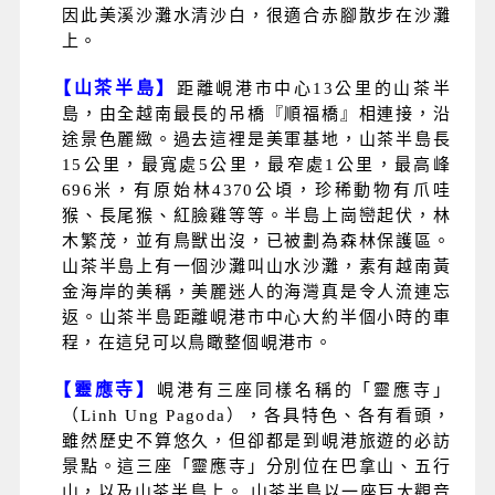
因此美溪沙灘水清沙白，很適合赤腳散步在沙灘
上。
【山茶半島】
距離峴港市中心13公里的山茶半
島，由全越南最長的吊橋『順福橋』相連接，沿
途景色麗緻。過去這裡是美軍基地，山茶半島長
15公里，最寬處5公里，最窄處1公里，最高峰
696米，有原始林4370公頃，珍稀動物有爪哇
猴、長尾猴、紅臉雞等等。半島上崗巒起伏，林
木繁茂，並有鳥獸出沒，已被劃為森林保護區。
山茶半島上有一個沙灘叫山水沙灘，素有越南黃
金海岸的美稱，美麗迷人的海灣真是令人流連忘
返。山茶半島距離峴港市中心大約半個小時的車
程，在這兒可以鳥瞰整個峴港市。
【靈應寺】
峴港有三座同樣名稱的「靈應寺」
（Linh Ung Pagoda），各具特色、各有看頭，
雖然歷史不算悠久，但卻都是到峴港旅遊的必訪
景點。這三座「靈應寺」分別位在巴拿山、五行
山，以及山茶半島上。 山茶半島以一座巨大觀音