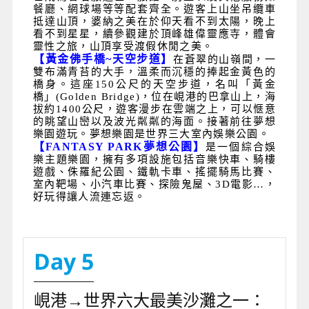
餐廳、網球場等等配套齊全。遊客上山坐吊纜車
抵達山頂，婆納之美在於仰天看不到太陽，晚上
看不到星星，續參觀建於頂峰雄偉靈應寺，體會
靈性之旅，山頂享受渡假休閒之美。
【黃金佛手橋
~
天空步道】
在蒼翠的山嶺間，一
雙布滿青苔的大手，溫柔而沉穩的捧起金黃色的
橋身。這座
150
公尺的天空步道，名叫「黃金
橋」
(Golden Bridge)
，位在峴港的巴拿山上，海
拔約
1400
公尺，遊客漫步在雲端之上，可以愜意
的眺望山巒以及波光粼粼的海面。接著前往夢想
樂園遊玩。夢想樂園是世界三大室內娛樂公園。
【
FANTASY PARK
夢想公園】
是一個綜合娛
樂主題樂園，擁有多項設施包括音樂快車、騎樓
遊戲、侏羅紀公園、鐵軌卡車、搖擺騎馬比賽、
室內靶場、小汽車比賽、探險鬼屋、
3D
電影
…
，
好玩得讓人流連忘返。
Day 5
峴港→世界六大最美沙灘之一：