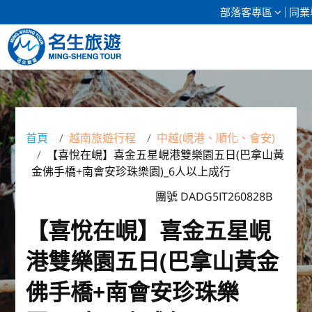
部落客專區
同業
清倉促銷
日本專館
首頁
越南旅遊行程
中越(峴港、順化、會安)
【喜悅在峴】喜金五星峴港雙樂園五日(巴拿山黃
郵輪假期
金佛手橋+南會安珍珠樂園)_6人以上成行
海島假期
團號 DADG5IT260828B
【喜悅在峴】喜金五星峴
韓國
港雙樂園五日(巴拿山黃金
東南亞
佛手橋+南會安珍珠樂
美加紐澳