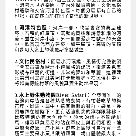
、消暑水世界樂園、室內外探險樂園、文化民俗
村體驗和交會河港特色區。每個分區都有自己的
印記，在遊客面前打開了奇怪的新世界。
1.
河港特色區：
河岸一側，欣賞會安的典型建
築，苔蘚的紅屋頂，沉默的黃牆和詩意和諧的河
流。並在河岸小店。另一側像漫步在歐洲的天空
中，欣賞現代西方建築，如平屋頂、高聳的屋頂
和夢幻大道上的俄羅斯童話城堡。
2.
文化民俗村：
園區小河環繞，風情街完整複製
了會安古鎮及歐洲小鎮風格的建築，掛滿各色五
彩綢布燈籠的街道，非常的夢幻和華麗。這裡建
築美景可是網紅美照打卡聖地喔。在民俗村中，
將越南傳統村落的風貌真實生動地呈現。
3.
水上野生動物園
River Safari
：
全亞洲唯一的
沿途兩岸皆是各種熟悉的動物，有忙著吃草的梅
花鹿、斑馬、犀牛，還有慵懶的獅群、袋鼠、長
頸鹿趴在樹陰下，更有活蹦亂跳的猴群跟狒狒。
比較特別的有大角羚羊，碩大的體型不輸給斑
馬，雄啾啾氣昂昂的站在草皮上與我們相視。途
中船會停靠一座小島，遊客上島後可自行買一盒
蔬菜主要是小黃瓜跟胡蘿蔔，親自體驗餵大象。