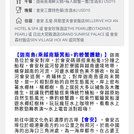
午餐
：迦南島海鮮火鍋+每人螃蟹一隻(含酒水) USD15
晚餐
：會安三寶特色餐(含酒水) USD10
住宿
：會安 五星-貝勒里夫會安飯店BELLERIVE HOI AN
HOTEL & SPA 或 會安珍珠酒店THE PEARL(原CITADINES
PEARL) 或 日出大宮殿酒店GRAND SUNRISE PALACE 或 會安
森村飯店SEN VILLAGE HOI AN 或同等級
【迦南島
(
乘越南簸箕船
+
釣螃蟹體驗
)
】
迦南
島位於會安對岸，於會安碼頭搭乘船隻
3
分鐘之
船程。會安秋盆河發源於寮國與越南邊境地帶，
橫穿越南的河流，河邊水鄉景色美不勝收。秋盆
河會安這側，商鋪林立；對岸迦南島還尚未開
發，是一片相對原始的自然生態風光，岸上密布
著水椰林、檳榔樹，島上居民大多以捕魚及木雕
維生。就讓我們體驗搭乘傳統竹桶船，穿越原始
自然生態風光，樂釣螃蟹趣。搭乘竹籃簸箕船漫
遊水椰紅樹林，玩玩瘋狂水上咖啡杯、看看水上
熱歌勁舞表演～水上電音派對超嗨！
【會安】
前往中國文化色彩濃厚的古埠
。會安古
埠位於峴港東南方約30公里之秋邦河，於南中國
海的出海口三角洲處，為一海岸都市。在占婆王