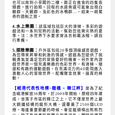
也可以爬到小亭閣的二樓，跟正在進食的四隻長
頸鹿，進行拍照。回程的水道旁還可能會出現白
鶴群、天鵝群、及彩色的水鴨群...，結束一趟驚
奇的遊船之旅。
4.
水上樂園：
該區域包括巨大的滑梯、多彩的遊
戲池和一系列狂熱的活動，幫助您抵禦炎熱的夏
季。注：水世界下水要求穿泳衣和戴泳帽，請自
行準備。
5.
探險樂園：
戶外區包括
20
多個頂級感官遊戲，
為您帶來昇華和刺激的情感。遊戲為您提供了挑
戰勇氣並滿足您的冒險愛好的機會。另外室內游
戲世界是一個充滿樂趣的色彩世界，有滑梯、隧
道和有趣的運動遊戲。在充滿活力的
4D
影院進入
激動人心的冒險世界，配備聲音效果，逼真的移
動。
【峴港代表性地標
~
龍橋
+
韓江畔】
是為了紀
念峴港解放38周年，於2009年開始，歷經四年建
成，坐落于市區的韓江之上，它不僅是世界上最
大鋼鐵結構的龍形大橋，還覆蓋了2500個LED
燈，每逢重要節慶的時候，會從龍頭噴出熊熊烈