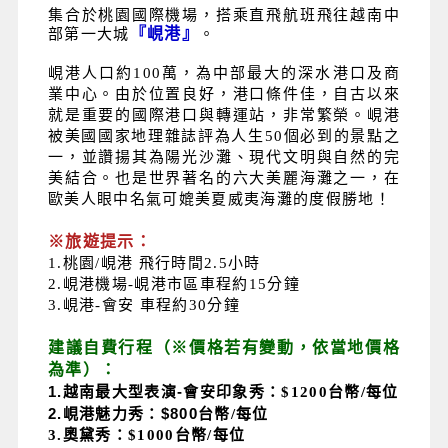
集合於桃園國際機場，搭乘直飛航班飛往越南中
『峴港』
部第一大城
。
峴港人口約100萬，為中部最大的深水港口及商
業中心。由於位置良好，港口條件佳，自古以來
就是重要的國際港口與轉運站，非常繁榮。峴港
被美國國家地理雜誌評為人生50個必到的景點之
一，並讚揚其為陽光沙灘、現代文明與自然的完
美結合。也是世界著名的六大美麗海灘之一，在
歐美人眼中名氣可媲美夏威夷海灘的度假勝地！
※旅遊提示：
1.桃園/峴港 飛行時間2.5小時
2.峴港機場-峴港市區車程約15分鐘
3.峴港-會安 車程約30分鐘
建議自費行程（※價格若有變動，依當地價格
為準）：
1.
越南最大型表演-
會安印象秀：$1200台幣/每位
2.
峴港魅力秀：$800
台幣/每位
3.奧黛秀：$1000台幣/每位