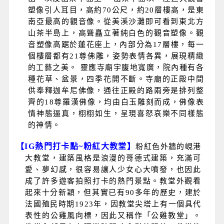
塑像引人耳目，高約70公尺，約20層樓高，是東
南亞最高的觀音像。從美溪沙灘即可看到東北方
山茶半島上，高聳矗立著純白色的觀音塑像。觀
音塑像高踞於蓮花座上，內部分為17層樓，每一
個樓層都有21尊佛雕，姿勢表情各異，展現精緻
的工藝之美。 靈應寺廟宇腹地寬廣，院內種有各
種花草、盆景，四季花開不斷。寺廟的正殿中間
供奉釋迦牟尼佛像，通往正殿的路兩旁是排列整
齊的18尊羅漢佛像，均由白玉雕刻而成，佛像表
情神態逼真，栩栩如生，呈現喜怒哀樂不同樣態
的神情。
【IG
熱門打卡點
~
粉紅大教堂】
粉紅色外牆的峴港
大教堂，建築風格是浪漫的哥德式建築，充滿可
愛、夢幻感，很容易讓人少女心大噴發，也因此
成了許多遊客拍照打卡的熱門景點。教堂外觀看
起來十分新穎，但其實已有90多年的歷史，建於
法國殖民時期1923年，因教堂尖塔上有一個具代
表性的公雞風向標，因此又稱作「公雞教堂」。