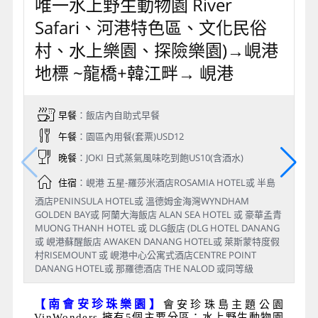
唯一水上野生動物園 River
Safari、河港特色區、文化民俗
村、水上樂園、探險樂園)→峴港
地標 ~龍橋+韓江畔→ 峴港
早餐
：飯店內自助式早餐
午餐
：園區內用餐(套票)USD12
晚餐
：JOKI 日式蒸氣風味吃到飽US10(含酒水)
住宿
：峴港 五星-羅莎米酒店ROSAMIA HOTEL或 半島
酒店PENINSULA HOTEL或 溫德姆金海灣WYNDHAM
GOLDEN BAY或 阿蘭大海飯店 ALAN SEA HOTEL 或 豪華孟青
MUONG THANH HOTEL 或 DLG飯店 (DLG HOTEL DANANG
或 峴港蘇醒飯店 AWAKEN DANANG HOTEL或 萊斯蒙特度假
村RISEMOUNT 或 峴港中心公寓式酒店CENTRE POINT
DANANG HOTEL或 那羅德酒店 THE NALOD 或同等級
【南會安珍珠樂園】
會安珍珠島主題公園
VinWonders 擁有5個主要分區：水上野生動物園