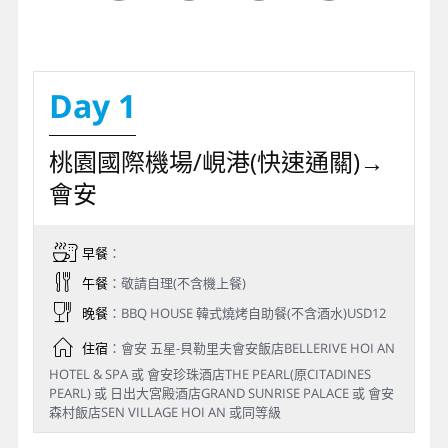
Day 1
桃園國際機場/峴港(快速通關)→
會安
早餐
：
午餐
：敬請自理(不含機上餐)
晚餐
：BBQ HOUSE 韓式燒烤自助餐(不含酒水)USD12
住宿
：會安 五星-貝勒里夫會安飯店BELLERIVE HOI AN
HOTEL & SPA 或 會安珍珠酒店THE PEARL(原CITADINES
PEARL) 或 日出大宮殿酒店GRAND SUNRISE PALACE 或 會安
森村飯店SEN VILLAGE HOI AN 或同等級