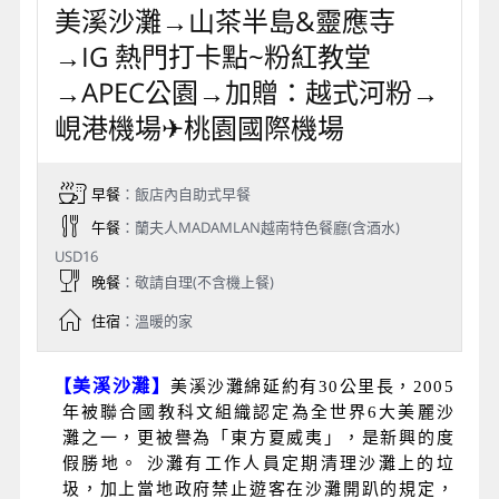
美溪沙灘→山茶半島&靈應寺
→IG 熱門打卡點~粉紅教堂
→APEC公園→加贈：越式河粉→
峴港機場✈桃園國際機場
早餐
：飯店內自助式早餐
午餐
：蘭夫人MADAMLAN越南特色餐廳(含酒水)
USD16
晚餐
：敬請自理(不含機上餐)
住宿
：溫暖的家
【美溪沙灘】
美溪沙灘綿延約有
30
公里長，
2005
年被聯合國教科文組織認定為全世界
6
大美麗沙
灘之一，更被譽為「東方夏威夷」，是新興的度
假勝地。
沙灘有工作人員定期清理沙灘上的垃
圾，加上當地政府禁止遊客在沙灘開趴的規定，