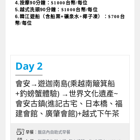
4.
按摩90
分鐘：$1000台幣/每位
5.
越式洗頭90
分鐘：$1000台幣/每位
6.
韓江遊船（含船票+
礦泉水+椰子凍）：$700台
幣/每位
Day 2
會安→遊迦南島(乘越南簸箕船
+釣螃蟹體驗) →世界文化遺產~
會安古鎮(進記古宅、日本橋、福
建會館、廣肇會館)+越式下午茶
早餐
：飯店內自助式早餐