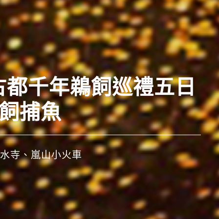
西古都千年鵜飼巡禮五日
鵜飼捕魚
水寺、嵐山小火車