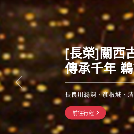
[長榮]關
傳承千年 
長良川鵜飼、彥根城、清
搶先GO
前往行程
前往行程
前往行程