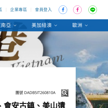
區
企業專區
會員登入
東南亞
美加紐澳
歐洲
團號 DADB5IT260810A
、會安古鎮、美山遺