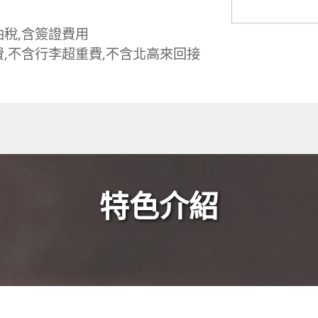
油稅,含簽證費用
,不含行李超重費,不含北高來回接
特色介紹