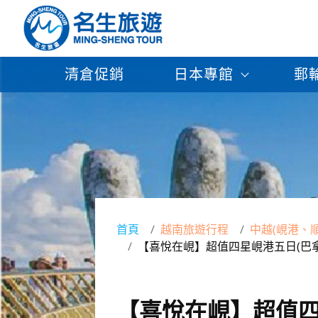
清倉促銷
日本專館
郵
首頁
越南旅遊行程
中越(峴港、
【喜悅在峴】超值四星峴港五日(巴
【喜悅在峴】超值四