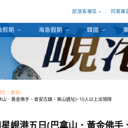
部落客專區
同業專
輪假期
海島假期
韓國
順化、會安)
拿山．黃金佛手、會安古鎮、美山遺址)~10人以上派領隊
星峴港五日(巴拿山．黃金佛手