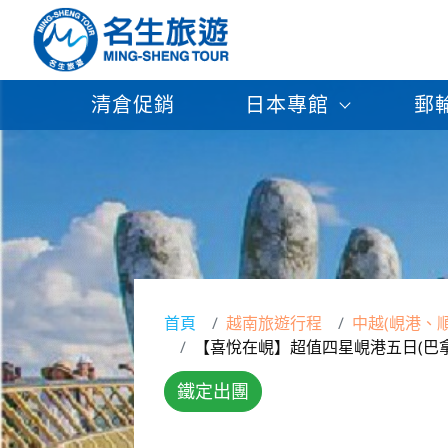
清倉促銷
日本專館
郵
首頁
越南旅遊行程
中越(峴港、
【喜悅在峴】超值四星峴港五日(巴
鐵定出團