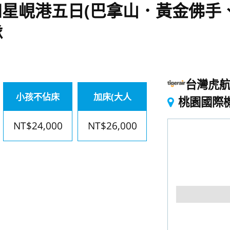
星峴港五日(巴拿山．黃金佛手
隊
台灣虎
小孩不佔床
加床(大人
桃園國際
NT$24,000
NT$26,000