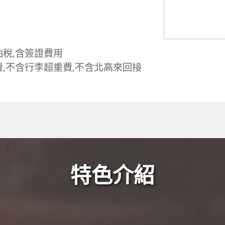
油稅,含簽證費用
,不含行李超重費,不含北高來回接
特色介紹