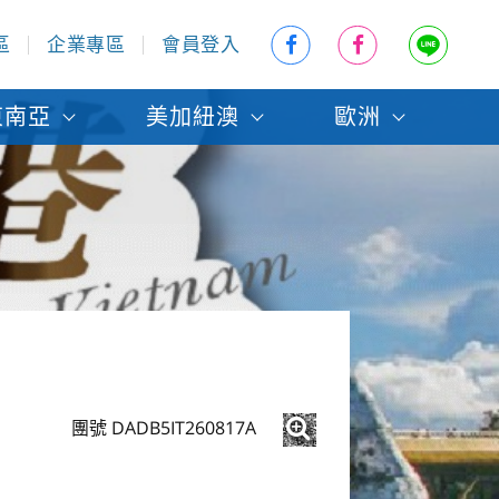
區
企業專區
會員登入
東南亞
美加紐澳
歐洲
團號 DADB5IT260817A