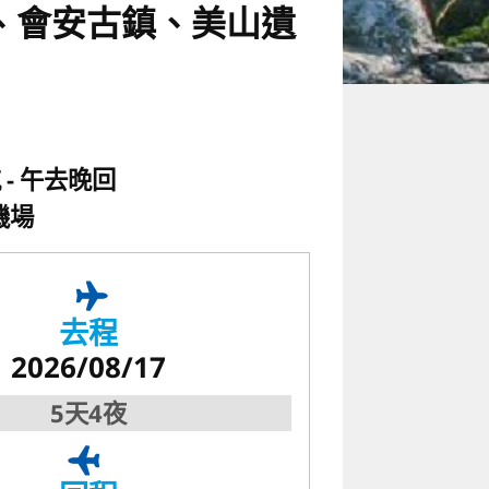
、會安古鎮、美山遺
航
午去晚回
機場
去程
2026/08/17
5天4夜