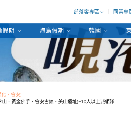
部落客專區
同業專
輪假期
海島假期
韓國
順化、會安)
拿山．黃金佛手、會安古鎮、美山遺址)~10人以上派領隊