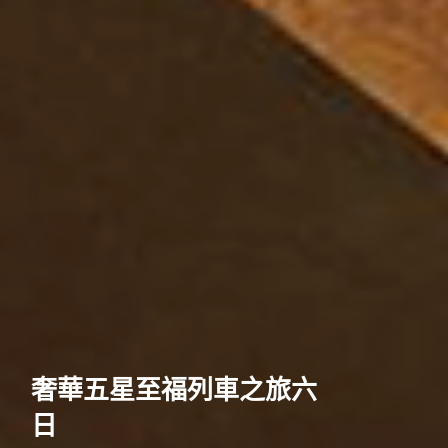
歐洲
奢華五星至福列車之旅六
日