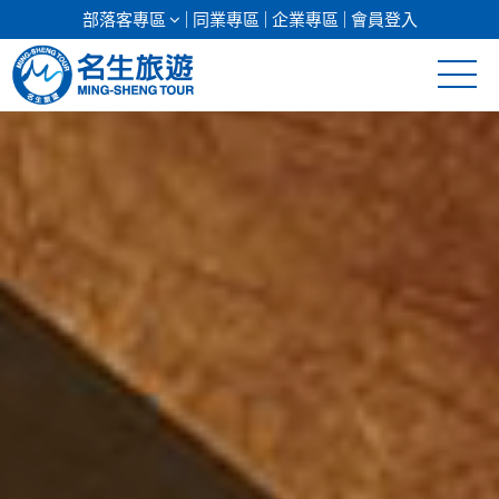
部落客專區
同業專區
企業專區
會員登入
清倉促銷
日本專館
郵輪假期
海島假期
韓國
東南亞
美加紐澳