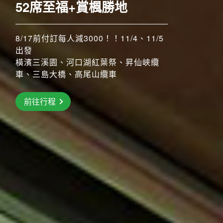
52席至福+賞楓勝地
8/17前付訂每人減3000！！11/4、11/5
搶先GO
出發
橫濱三溪園、河口湖紅葉祭、昇仙峽纜
前往行程
車、三島大橋、高尾山纜車
前往行程
前往行程