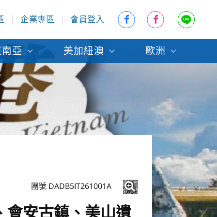
區
企業專區
會員登入
東南亞
美加紐澳
歐洲
團號 DADB5IT261001A
、會安古鎮、美山遺