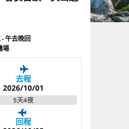
航
午去晚回
機場
去程
2026/10/01
5天4夜
回程