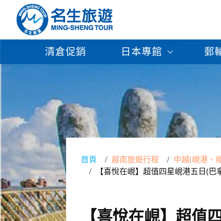
清倉促銷
日本專館
郵
首頁
越南旅遊行程
中越(峴港、
【喜悅在峴】超值四星峴港五日(巴
【喜悅在峴】超值四