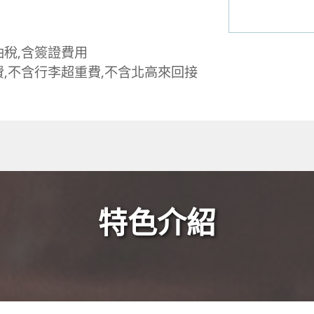
油稅,含簽證費用
,不含行李超重費,不含北高來回接
特色介紹