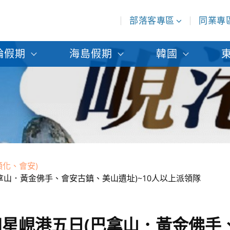
部落客專區
同業專
輪假期
海島假期
韓國
順化、會安)
拿山．黃金佛手、會安古鎮、美山遺址)~10人以上派領隊
星峴港五日(巴拿山．黃金佛手