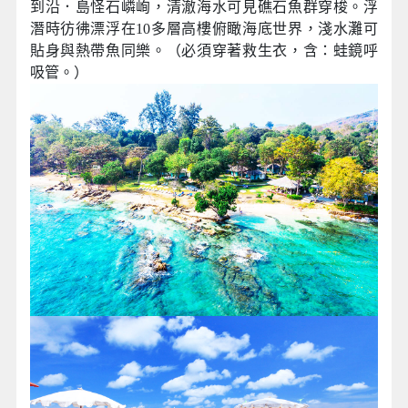
到沿．島怪石嶙峋，清澈海水可見礁石魚群穿梭。浮
潛時彷彿漂浮在10多層高樓俯瞰海底世界，淺水灘可
貼身與熱帶魚同樂。（必須穿著救生衣，含：蛙鏡呼
吸管。）