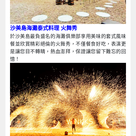
沙美島海灘泰式料理 火舞秀
於沙美島最負盛名的海灘俱樂部享用美味的套式風味
餐並欣賞精彩絕倫的火舞秀，不僅餐食好吃，表演更
是讓您目不轉睛，熱血澎拜，保證讓您留下難忘的回
憶！