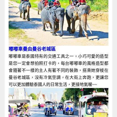
嘟嘟車曼由曼谷老城區
嘟嘟車是泰國特有的交通工具之一，小巧可愛的造型
是您一定會想拍照打卡的，每台嘟嘟車的風格造型都
會隨著不一樣的主人有著不同的裝飾，搭乘她穿梭在
曼谷老城區，沒有冷氣空調，在大街上奔跑，更讓您
可以更加體驗泰國人的日常生活，更接地氣喔~~