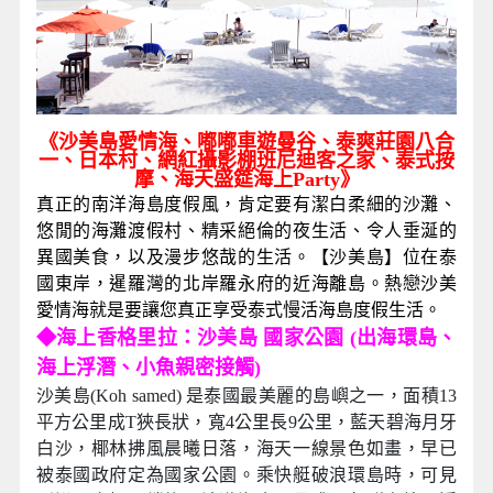
《沙美島愛情海、嘟嘟車遊曼谷、泰爽莊園八合
一、日本村、網紅攝影棚班尼迪客之家、泰式按
摩、海天盛筵海上Party》
真正的南洋海島度假風，肯定要有潔白柔細的沙灘、
悠閒的海灘渡假村、精采絕倫的夜生活、令人垂涎的
異國美食，以及漫步悠哉的生活。【沙美島】位在泰
國東岸，暹羅灣的北岸羅永府的近海離島。熱戀沙美
愛情海就是要讓您真正享受泰式慢活海島度假生活。
◆
海上香格里拉：沙美島 國家公園 (出海環島、
海上浮潛、小魚親密接觸)
沙美島(Koh samed) 是泰國最美麗的島嶼之一，面積13
平方公里成T狹長狀，寬4公里長9公里，藍天碧海月牙
白沙，椰林拂風晨曦日落，海天一線景色如畫，早已
被泰國政府定為國家公園。乘快艇破浪環島時，可見