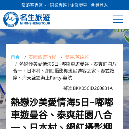
部落客專區
同業專區
企業專區
會員登入
清倉促銷
日本專館
首頁
泰國旅遊行程
曼谷.芭達雅
熱戀沙美愛情海5日~嘟嘟車遊曼谷、泰爽莊園八
郵輪假期
合一、日本村、網紅攝影棚班尼迪客之家、泰式按
摩、海天盛筵海上Party-華航
海島假期
團號 BKK05CID260831A
韓國
熱戀沙美愛情海5日~嘟嘟
東南亞
車遊曼谷、泰爽莊園八合
美加紐澳
一、日本村、網紅攝影棚