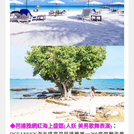
◆芭達雅網紅海上盛筵(人妖 美男歌舞表演)
：