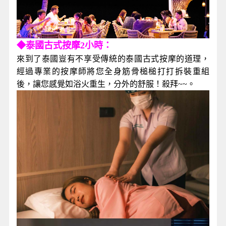
◆泰國古式按摩2小時：
來到了泰國豈有不享受傳統的泰國古式按摩的道理，
經過專業的按摩師將您全身筋骨槌槌打打拆裝重組
後，讓您感覺如浴火重生，分外的舒服！殺拜~~。