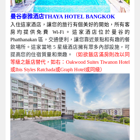
曼谷泰雅酒店THAYA HOTEL BANGKOK
入住這家酒店，讓您的旅行有個美好的開始，所有客
房均提供免費 Wi-Fi。這家酒店位於曼谷的
Phatthanakan
區，交通便利，讓您靠近景點和有趣的餐
飲場所。這家當地 5 星級酒店擁有眾多內部設施，可
提高您的住宿質量和樂趣。
（如欲飯店滿房則改以同
等級之飯店替代，如右：Oakwood Suites Tiwanon Hotel
或Ibis Styles Ratchada
或Graph Hotel或同級）