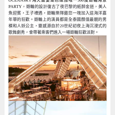
OCEANSKY海天盛宴是芭達雅唯一360度遊輪海景
PARTY
，遊輪的設計復古了夜巴黎的紙醉金迷，美人
魚迎賓，王子禮遇，遊輪樂隊邀您一塊加入這海洋嘉
年華的狂歡。遊輪上的演員都是全泰國顏值最靚的男
模和人妖公主，靈感源自於20世紀初夜上海沉浸式的
歌舞劇秀，會帶著乘客們進入一場遊輪狂歡派對。