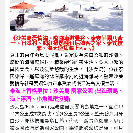
《沙美島愛情海、嘟嘟車遊曼谷、泰爽莊園八合
一、日本村、網紅攝影棚班尼迪客之家、泰式按
摩、海天盛筵海上Party》
真正的南洋海島度假風，肯定要有潔白柔細的沙灘、
悠閒的海灘渡假村、精采絕倫的夜生活、令人垂涎的
異國美食，以及漫步悠哉的生活。【沙美島】位在泰
國東岸，暹羅灣的北岸羅永府的近海離島。熱戀沙美
愛情海就是要讓您真正享受泰式慢活海島度假生活。
◆
海上香格里拉：沙美島 國家公園 (出海環島、
海上浮潛、小魚親密接觸)
沙美島(Koh samed) 是泰國最美麗的島嶼之一，面積13
平方公里成T狹長狀，寬4公里長9公里，藍天碧海月牙
白沙，椰林拂風晨曦日落，海天一線景色如畫，早已
被泰國政府定為國家公園。乘快艇破浪環島時，可見