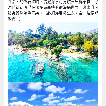
到沿．島怪石嶙峋，清澈海水可見礁石魚群穿梭。浮
潛時彷彿漂浮在10多層高樓俯瞰海底世界，淺水灘可
貼身與熱帶魚同樂。（必須穿著救生衣，含：蛙鏡呼
吸管。）