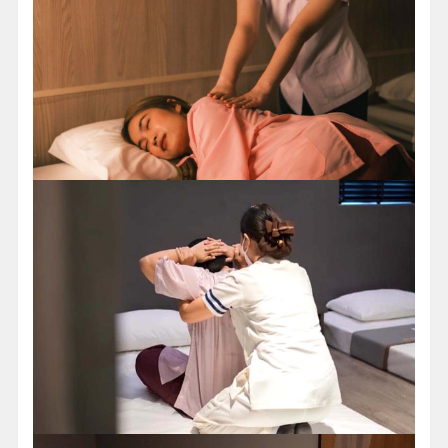
◆泰國古式按摩2小時：
來到了泰國豈有不享受傳統的泰國古式按摩的道理，
經過專業的按摩師將您全身筋骨槌槌打打拆裝重組
後，讓您感覺如浴火重生，分外的舒服！殺拜~~。