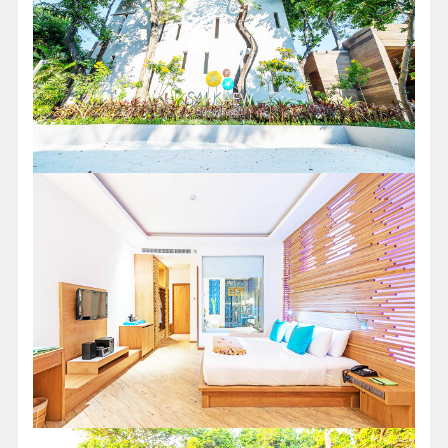
和一系列活動讓您沉浸在節日氣氛中，讓自己放鬆身
心，享受難忘的天堂海灘度假之旅。歡迎來到我們沙
美島的海濱天堂！在 Winkks 海灘俱樂部享受令人興奮
的活動、陽光普照的海灘和美味佳餚，享受難忘的假
期。在西開奧海灘度假村 (Sai Kaew Beach Resort) 讓
自己沉浸在自然與舒適的完美融合中，這裡的每一刻
都旨在創造持久的回憶。