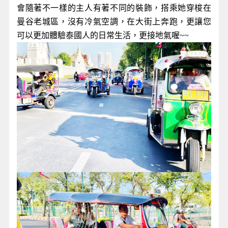
嘟嘟車曼由曼谷老城區
嘟嘟車是泰國特有的交通工具之一，小巧可愛的造型
是您一定會想拍照打卡的，每台嘟嘟車的風格造型都
會隨著不一樣的主人有著不同的裝飾，搭乘她穿梭在
曼谷老城區，沒有冷氣空調，在大街上奔跑，更讓您
可以更加體驗泰國人的日常生活，更接地氣喔~~