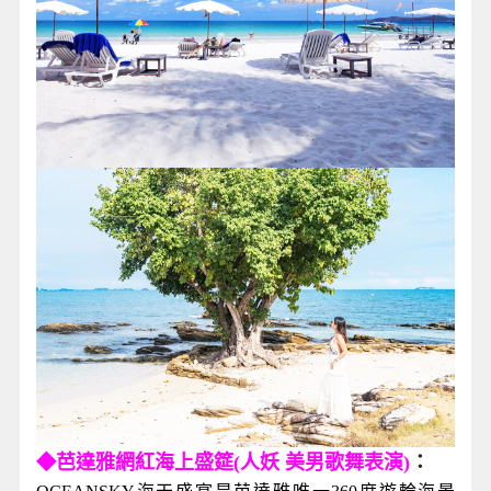
◆芭達雅網紅海上盛筵(人妖 美男歌舞表演)
：