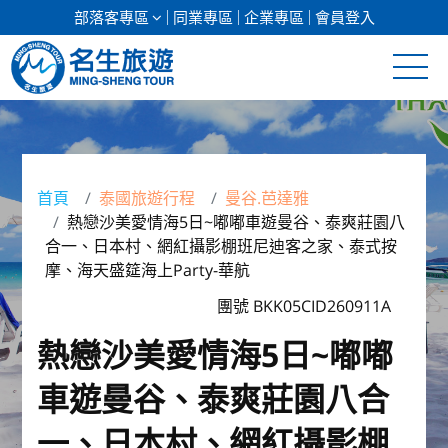
部落客專區
同業專區
企業專區
會員登入
清倉促銷
日本專館
首頁
泰國旅遊行程
曼谷.芭達雅
熱戀沙美愛情海5日~嘟嘟車遊曼谷、泰爽莊園八
郵輪假期
合一、日本村、網紅攝影棚班尼迪客之家、泰式按
摩、海天盛筵海上Party-華航
海島假期
團號 BKK05CID260911A
韓國
熱戀沙美愛情海5日~嘟嘟
東南亞
車遊曼谷、泰爽莊園八合
美加紐澳
一、日本村、網紅攝影棚