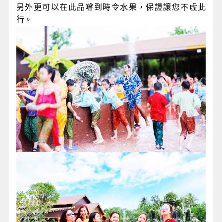
泰爽莊園8合一(泰服體驗、文化表演、體驗潑水
節/
水燈節、遊船、騎大象、坐馬車、觀光車、
水果自助餐 芒果糯米飯)
一個網羅所有泰國文化、節慶、歡樂活動的度假莊
園，將泰國最大的二個節慶歡愉在莊園內讓遊客可以
親自體驗，另外騎大象、坐馬車，也讓遊客了解泰國
從古至今的交通演變並體驗其樂趣，園區內更有精采
的文化表演，更讓遊客了解以佛教立國的文化底蘊，
另外更可以在此品嚐到時令水果，保證讓您不虛此
行。