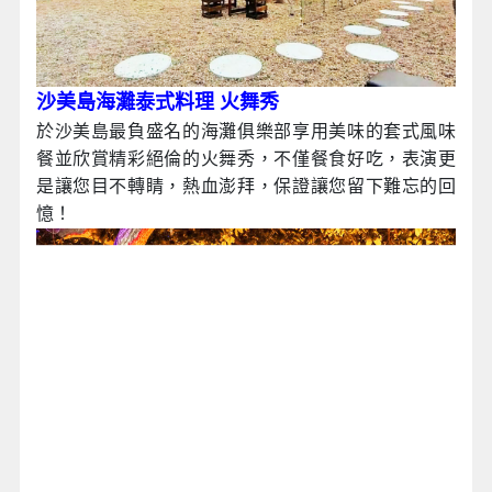
沙美島海灘泰式料理 火舞秀
於沙美島最負盛名的海灘俱樂部享用美味的套式風味
餐並欣賞精彩絕倫的火舞秀，不僅餐食好吃，表演更
是讓您目不轉睛，熱血澎拜，保證讓您留下難忘的回
憶！