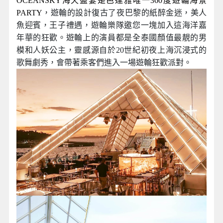
OCEANSKY海天盛宴是芭達雅唯一360度遊輪海景
PARTY
，遊輪的設計復古了夜巴黎的紙醉金迷，美人
魚迎賓，王子禮遇，遊輪樂隊邀您一塊加入這海洋嘉
年華的狂歡。遊輪上的演員都是全泰國顏值最靚的男
模和人妖公主，靈感源自於20世紀初夜上海沉浸式的
歌舞劇秀，會帶著乘客們進入一場遊輪狂歡派對。