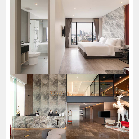
曼谷泰雅酒店THAYA HOTEL BANGKOK
入住這家酒店，讓您的旅行有個美好的開始，所有客
房均提供免費 Wi-Fi。這家酒店位於曼谷的
Phatthanakan
區，交通便利，讓您靠近景點和有趣的餐
飲場所。這家當地 5 星級酒店擁有眾多內部設施，可
提高您的住宿質量和樂趣。
（如欲飯店滿房則改以同
等級之飯店替代，如右：Oakwood Suites Tiwanon Hotel
或Ibis Styles Ratchada
或Graph Hotel或同級）