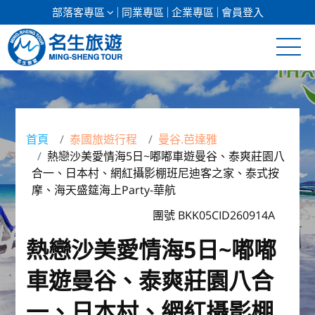
部落客專區
同業專區
企業專區
會員登入
清倉促銷
日本專館
首頁
泰國旅遊行程
曼谷.芭達雅
熱戀沙美愛情海5日~嘟嘟車遊曼谷、泰爽莊園八
郵輪假期
合一、日本村、網紅攝影棚班尼迪客之家、泰式按
摩、海天盛筵海上Party-華航
海島假期
團號 BKK05CID260914A
韓國
熱戀沙美愛情海5日~嘟嘟
東南亞
車遊曼谷、泰爽莊園八合
美加紐澳
一、日本村、網紅攝影棚