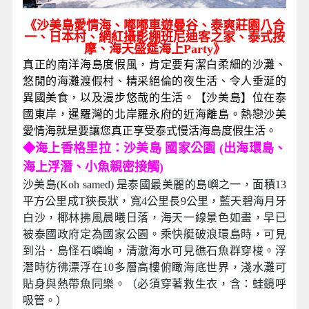
《沙美島愛情海、嘟嘟車遊曼谷、泰爽莊園八合
一、日本村、網紅攝影棚班尼迪客之家、泰式按
摩、海天盛筵海上Party》
真正的南洋海島度假風，肯定要有潔白柔細的沙灘、
悠閒的海灘渡假村、精采絕倫的夜生活、令人垂涎的
異國美食，以及漫步悠哉的生活。【沙美島】位在泰
國東岸，暹羅灣的北岸羅永府的近海離島。熱戀沙美
愛情海就是要讓您真正享受泰式慢活海島度假生活。
◆
海上香格里拉：沙美島 國家公園 (出海環島、
海上浮潛、小魚親密接觸)
沙美島(Koh samed) 是泰國最美麗的島嶼之一，面積13
平方公里成T狹長狀，寬4公里長9公里，藍天碧海月牙
白沙，椰林拂風晨曦日落，海天一線景色如畫，早已
被泰國政府定為國家公園。乘快艇破浪環島時，可見
到沿．島怪石嶙峋，清澈海水可見礁石魚群穿梭。浮
潛時彷彿漂浮在10多層高樓俯瞰海底世界，淺水灘可
貼身與熱帶魚同樂。（必須穿著救生衣，含：蛙鏡呼
吸管。）