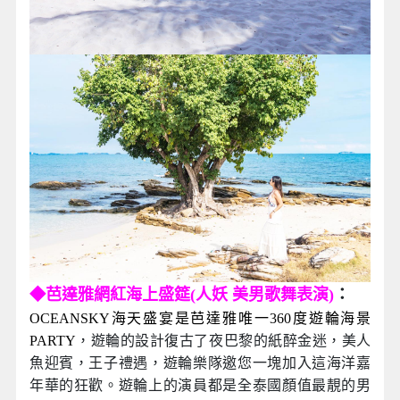
◆芭達雅網紅海上盛筵(人妖 美男歌舞表演)
：
OCEANSKY海天盛宴是芭達雅唯一360度遊輪海景
PARTY
，遊輪的設計復古了夜巴黎的紙醉金迷，美人
魚迎賓，王子禮遇，遊輪樂隊邀您一塊加入這海洋嘉
年華的狂歡。遊輪上的演員都是全泰國顏值最靚的男