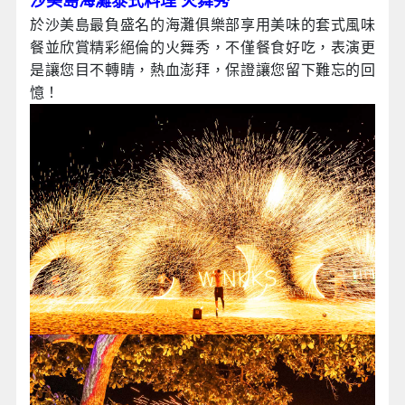
沙美島海灘泰式料理 火舞秀
於沙美島最負盛名的海灘俱樂部享用美味的套式風味
餐並欣賞精彩絕倫的火舞秀，不僅餐食好吃，表演更
是讓您目不轉睛，熱血澎拜，保證讓您留下難忘的回
憶！