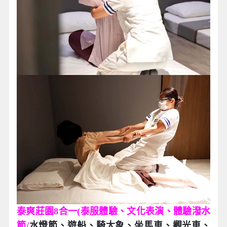
泰爽莊園8合一(泰服體驗、文化表演、體驗潑水
節/
水燈節、遊船、騎大象、坐馬車、觀光車、