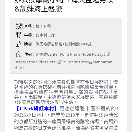
&靓妹海上餐廳
早餐
：機上套餐
午餐
：日本村自理
晚餐
：海天盛筵自助餐+飲料暢飲$900銖
住宿
：芭達雅Center Point Prime Hotel Pattaya 或
Best Western Plus Hotel 或Sn.Connx Hotel或Manhattan
Hotel
期待以久的泰國浪漫美食假期就在今日展開啦！懷
著雀躍的心情快樂地前往桃園國際機場集合搭機，
搭乘豪華客機前往素有微笑之都的泰國首都「曼
谷」。出關後，由導遊帶領大家展開這一次芭達雅
+沙美島的態勢慢活度假生活。
【
J Park網紅本村
】
距離芭達雅市區不遠的的J
PARK小日本村，開業於2013年，是仿照江戶時代
的京都所打造的一座兩層樓高的購物商場。商場外
觀是古樸的日式舊建築風格，商場內隨處可見濃濃