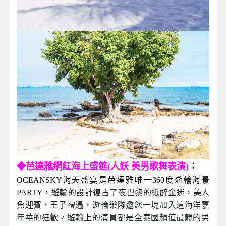
◆芭達雅網紅海上盛筵(人妖 美男歌舞表演)
：
OCEANSKY海天盛宴是芭達雅唯一360度遊輪海景
PARTY
，遊輪的設計復古了夜巴黎的紙醉金迷，美人
魚迎賓，王子禮遇，遊輪樂隊邀您一塊加入這海洋嘉
年華的狂歡。遊輪上的演員都是全泰國顏值最靚的男