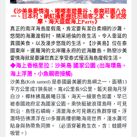
《沙美島愛情海、嘟嘟車遊曼谷、泰爽莊園八合
一、日本村、網紅攝影棚班尼迪客之家、泰式按
摩、海天盛筵海上Party》
真正的南洋海島度假風，肯定要有潔白柔細的沙灘、
悠閒的海灘渡假村、精采絕倫的夜生活、令人垂涎的
異國美食，以及漫步悠哉的生活。【沙美島】位在泰
國東岸，暹羅灣的北岸羅永府的近海離島。熱戀沙美
愛情海就是要讓您真正享受泰式慢活海島度假生活。
◆
海上香格里拉：沙美島 國家公園 (出海環島、
海上浮潛、小魚親密接觸)
沙美島(Koh samed) 是泰國最美麗的島嶼之一，面積13
平方公里成T狹長狀，寬4公里長9公里，藍天碧海月牙
白沙，椰林拂風晨曦日落，海天一線景色如畫，早已
被泰國政府定為國家公園。乘快艇破浪環島時，可見
到沿．島怪石嶙峋，清澈海水可見礁石魚群穿梭。浮
潛時彷彿漂浮在10多層高樓俯瞰海底世界，淺水灘可
貼身與熱帶魚同樂。（必須穿著救生衣，含：蛙鏡呼
吸管。）