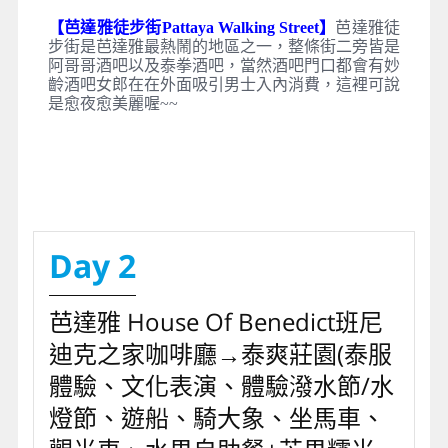
【芭達雅徒步街Pattaya Walking Street】
芭達雅徒
步街是芭達雅最熱鬧的地區之一，整條街二旁皆是
阿哥哥酒吧以及泰拳酒吧，當然酒吧門口都會有妙
齡酒吧女郎在在外面吸引男士入內消費，這裡可說
是愈夜愈美麗喔~~
Day 2
芭達雅 House Of Benedict班尼
迪克之家咖啡廳→泰爽莊園(泰服
體驗、文化表演、體驗潑水節/水
燈節、遊船、騎大象、坐馬車、