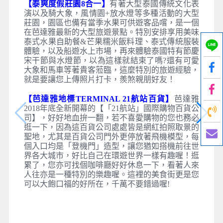
【泰爽度假莊園8合一】
有著大型泰國傳統文化表
演以及騎大象，風情園+放水燈等多種活動的大型
莊園，園區也備有當季水果可供遊客品嚐，是一個
在芭達雅最新的大型旅遊景點。特別安排享用美味
泰式水果自助餐&芒果糯米飯料理、泰式傳統服裝
體驗，以及船遊水上市場，再來體驗泰國特有節慶
宋干節與水燈節，以為這樣就結束了嗎?還有可愛
大象和馬車等著貴客蒞臨，這麼特別的旅遊經驗，
就是要讓您上傳照片打卡，羨煞親朋好友！
【芭達雅地標TERMINAL 21航站百貨】
芭達雅
2018年底全新開幕的【「21航站」國際購物百貨公
司】，好好地血拚一翻，若不喜愛購物的您也務必
逛一下，因為這百貨公司處處皆是網紅拍照取景的
聖地，尤其是百貨公司門外更停放著飛機模型，每
個入口均是「登機門」造型，讓您猶如搭機前往世
界各大城市，好比自己在環遊世界一樣有趣喔！逛
累了，您亦可找個咖啡廳好好休息一下，看著人來
人往亦是一種特別的樂趣喔。這裡的美食街更是您
可以大飽口福的好所在，千萬不要錯過喔!