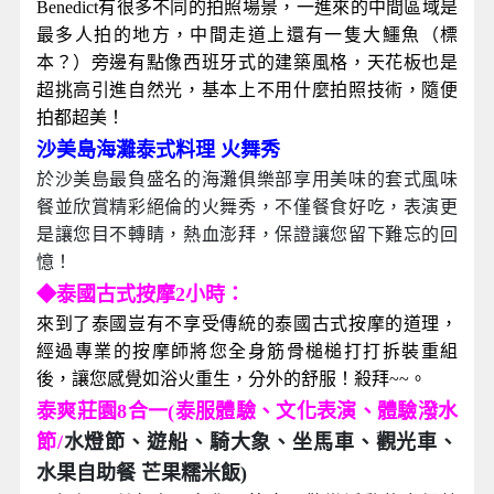
Benedict有很多不同的拍照場景，一進來的中間區域是
最多人拍的地方，中間走道上還有一隻大鱷魚（標
本？）旁邊有點像西班牙式的建築風格，天花板也是
超挑高引進自然光，基本上不用什麼拍照技術，隨便
拍都超美！
沙美島海灘泰式料理 火舞秀
於沙美島最負盛名的海灘俱樂部享用美味的套式風味
餐並欣賞精彩絕倫的火舞秀，不僅餐食好吃，表演更
是讓您目不轉睛，熱血澎拜，保證讓您留下難忘的回
憶！
◆泰國古式按摩2小時：
來到了泰國豈有不享受傳統的泰國古式按摩的道理，
經過專業的按摩師將您全身筋骨槌槌打打拆裝重組
後，讓您感覺如浴火重生，分外的舒服！殺拜~~。
泰爽莊園8合一(泰服體驗、文化表演、體驗潑水
節/
水燈節、遊船、騎大象、坐馬車、觀光車、
水果自助餐 芒果糯米飯)