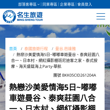
部落客專區
同業專區
企業專區
會員登入
清倉促銷
日本專館
首頁
泰國旅遊行程
曼谷.芭達雅
熱戀沙美愛情海5日~嘟嘟車遊曼谷、泰爽莊園八
郵輪假期
合一、日本村、網紅攝影棚班尼迪客之家、泰式按
摩、海天盛筵海上Party-華航
海島假期
團號 BKK05CID261204A
韓國
熱戀沙美愛情海5日~嘟嘟
東南亞
車遊曼谷、泰爽莊園八合
美加紐澳
一、日本村、網紅攝影棚