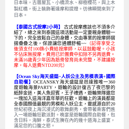
日本味，古厝屋瓦、小橋流水、柳樹櫻花，與上木
製紅橋，街上裝飾著達摩和提燈。彷彿瞬間來到了
日本。
【泰國古式按摩2小時】
古式按摩應該也不須多介
紹了，總之來到泰國這項活動是一定要親身體驗一
下的，完全放鬆自己的身體，交由專業的按摩師摺
摺疊疊之後，保證讓您通體舒暢~~
（記得享受之
後須支付100銖小費給按摩師，以茲鼓勵喔。小孩
不佔床無按摩，費用已於團費中扣除不另再退費。
未滿16歲青少年因為筋骨發育尚未完整，不建議按
摩，每人退費NTD200元）
【Ocean Sky海天盛筵~人妖公主及男模表演+國際
自助餐】
OCEANSKY海天盛筵是芭達雅唯一360
度遊輪海景PARTY，遊輪的設計復古了夜巴黎的
紙醉金迷，美人魚迎賓，王子禮遇，遊輪樂隊邀您
一塊加入這海洋嘉年華的狂歡。遊輪上的演員都是
全泰國顏值最靚的男模和人妖公主，靈感源自於20
世紀初夜上海沉浸式的歌舞劇秀，會帶著乘客們進
入一場遊輪狂歡派對。晚宴是遊輪國際自助餐，包
含日料，海鮮，泰式生腌在內的幾十道海上盛宴，
滿足您的口腹之慾。