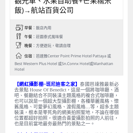
觀光車、水果自助餐+芒果糯米
飯)→航站百貨公司
早餐
：飯店內用
午餐
：莊園泰式風味餐
晚餐
：方便遊玩，敬請自理
住宿
：芭達雅Center Point Prime Hotel Pattaya 或
Best Western Plus Hotel 或Sn.Connx Hotel或Manhattan
Hotel
【網紅攝影棚~班尼迪客之家】
泰國芭達雅最新必
去景點 House Of Benedict，這是一個將咖啡廳、酒
吧、餐廳結合不同裝潢主題風格的複合式咖啡廳，
也可以說是一個超大型攝影棚，各種華麗風格、懷
舊風格、可愛夢幻風格、渡假風格…等，超多主題
裝潢，根本是零死角的網美拍照聖地，不論在哪個
位置都超好拍照，很適合喜愛攝影拍照的人前往，
也是目前當地最夯最熱門的景點之一。